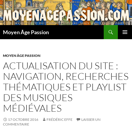
Aller
au
contenu
Recherche
Moyen Âge Passion
MENU
PRINCI
MOYEN ÂGE PASSION
ACTUALISATION DU SITE :
NAVIGATION, RECHERCHES
THÉMATIQUES ET PLAYLIST
DES MUSIQUES
MÉDIÉVALES
17 OCTOBRE 2016
FRÉDÉRIC EFFE
LAISSER UN
COMMENTAIRE