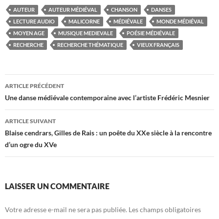
AUTEUR
AUTEUR MÉDIÉVAL
CHANSON
DANSES
LECTURE AUDIO
MALICORNE
MÉDIÉVALE
MONDE MÉDIÉVAL
MOYEN AGE
MUSIQUE MEDIEVALE
POÉSIE MÉDIÉVALE
RECHERCHE
RECHERCHE THÉMATIQUE
VIEUX FRANÇAIS
Navigation
ARTICLE PRÉCÉDENT
des
Une danse médiévale contemporaine avec l’artiste Frédéric Mesnier
articles
ARTICLE SUIVANT
Blaise cendrars, Gilles de Rais : un poête du XXe siècle à la rencontre
d’un ogre du XVe
LAISSER UN COMMENTAIRE
Votre adresse e-mail ne sera pas publiée.
Les champs obligatoires