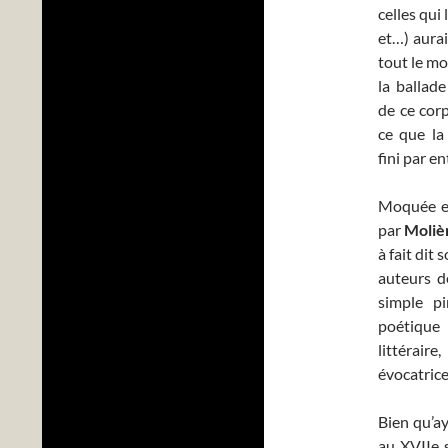
celles qui
et…) aura
tout le mo
la ballad
de ce corp
ce que la 
fini par en
Moquée en
par
Moliè
à fait dit
auteurs de
simple pi
poétique
littérai
évocatric
Bien qu’ay
au XVIIe 