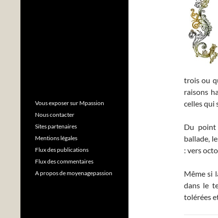
trois ou q
raisons h
celles qui
Vous exposer sur Mpassion
Nous contacter
Du point 
Sites partenaires
ballade, l
Mentions légales
: vers oct
Flux des publications
Flux des commentaires
Même si l
A propos de moyenagepassion
dans le t
tolérées e