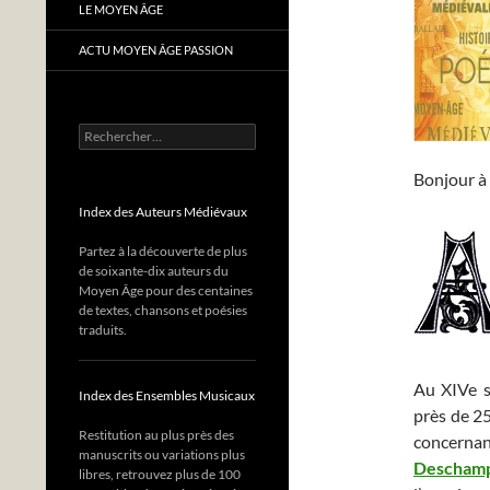
LE MOYEN ÂGE
ACTU MOYEN ÂGE PASSION
Rechercher :
Bonjour à 
Index des Auteurs Médiévaux
Partez à la découverte de plus
de soixante-dix auteurs du
Moyen Âge pour des centaines
de textes, chansons et poésies
traduits.
Au XIVe s
Index des Ensembles Musicaux
près de 25
Restitution au plus près des
concernan
manuscrits ou variations plus
Descham
libres, retrouvez plus de 100