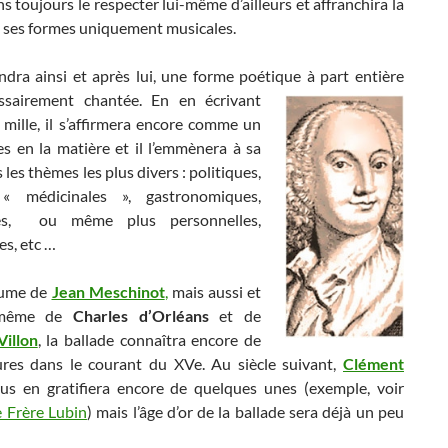
ans toujours le respecter lui-même d’ailleurs et affranchira la
e ses formes uniquement musicales.
ndra ainsi et après lui, une forme poétique à part entière
ssairement chantée. En
en écrivant
 mille, il s’affirmera encore comme un
es en la matière et il l’emmènera à sa
s les thèmes les plus divers : politiques,
 « médicinales », gastronomiques,
ues, ou même plus personnelles,
s, etc …
lume de
Jean Meschinot
,
mais aussi et
 même de
Charles d’Orléans
et de
Villon
, la ballade connaîtra encore de
ures dans le courant du XVe. Au siècle suivant,
Clément
s en gratifiera encore de quelques unes (exemple, voir
e Frère Lubin
) mais l’âge d’or de la ballade sera déjà un peu