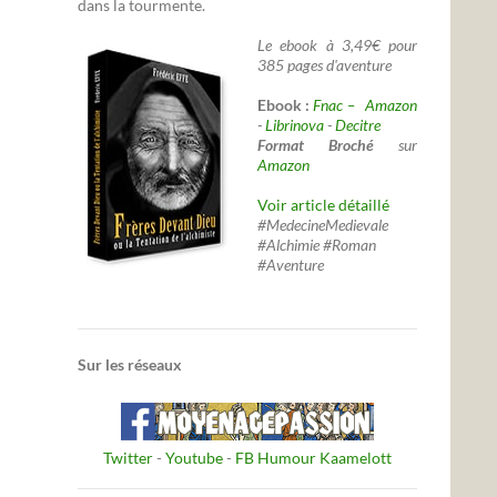
dans la tourmente.
Le ebook à 3,49€ pour
385 pages d'aventure
Ebook :
Fnac –
Amazon
-
Librinova
-
Decitre
Format Broché
sur
Amazon
Voir article détaillé
#MedecineMedievale
#Alchimie #Roman
#Aventure
Sur les réseaux
Twitter
-
Youtube
-
FB Humour Kaamelott