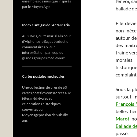
l’envoi, s
ensembles de musique inspirés
par le Moyen Âge.
ballade d
Elle devie
Index Cantigas de Santa Maria
non néce
Au XIVe s, culte marial à la cour
autour de
d’Alphonse le Sage : traduction,
des maîtr
commentaires & leur
traîne ver
interprétation par les plus
grands groupes médiévaux.
morales,
historiq
complainte
Cartes postales médiévales
Une collection de près de 60
Sous la p
cartes postales consacrées aux
surtout
fêtes médiévales et
François 
célébrations historiques
couvertes par
belles he
Moyenagepassion depuis dix
Marot
nou
ans.
Ballade d
passé.