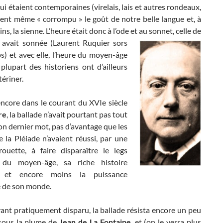
 lui étaient contemporaines (virelais, lais et autres rondeaux,
ient même « corrompu » le goût de notre belle langue et, à
ins, la sienne. L’heure était donc à l’ode et au sonnet,
celle de
e avait sonnée (Laurent Ruquier sors
s) et avec elle, l’heure du moyen-âge
plupart des historiens ont d’ailleurs
tériner.
core dans le courant du XVIe siècle
re
, la ballade n’avait pourtant pas tout
 son dernier mot, pas d’avantage que les
 la Pléiade n’avaient réussi, par une
rouette, à faire disparaître le legs
 du moyen-âge, sa riche histoire
re, et encore moins la puissance
e de son monde.
ant pratiquement disparu, la ballade résista encore un peu
sous la plume de
Jean de La Fontaine
, et (on le verra plus