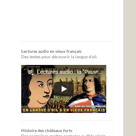
Lectures audio en vieux français
Des textes pour découvrir la langue d'oïl.
Histoire des châteaux forts
Des premières mottes castrales au XVe siècle