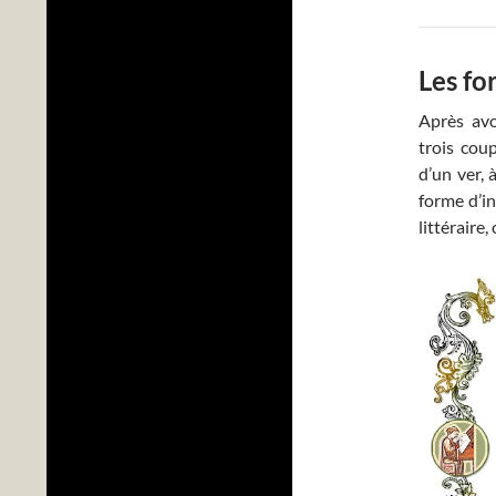
Les fo
Après avo
trois coup
d’un ver, 
forme d’in
littéraire