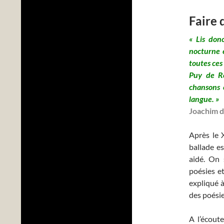
Faire 
« Lis don
nocturne e
toutes ces
Puy de Ro
chansons 
langue. »
Joachim d
Après le 
ballade e
aidé. On 
poésies et
expliqué à
des poésie
A l’écoute