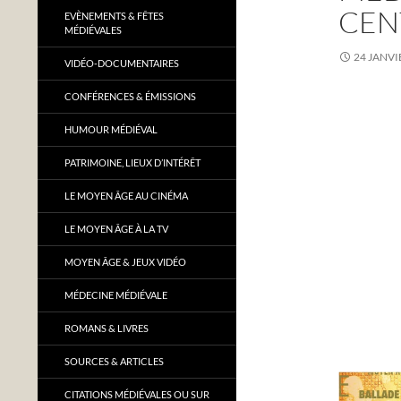
CENT
EVÈNEMENTS & FÊTES
MÉDIÉVALES
24 JANVI
VIDÉO-DOCUMENTAIRES
CONFÉRENCES & ÉMISSIONS
HUMOUR MÉDIÉVAL
PATRIMOINE, LIEUX D’INTÉRÊT
LE MOYEN ÂGE AU CINÉMA
LE MOYEN ÂGE À LA TV
MOYEN ÂGE & JEUX VIDÉO
MÉDECINE MÉDIÉVALE
ROMANS & LIVRES
SOURCES & ARTICLES
CITATIONS MÉDIÉVALES OU SUR