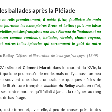
des ballades après la Pléiade
c et relis premièrement, ô poète futur, feuillette de main
t journelle les exemplaires Grecs et Latins ; puis me laisse
 vieilles poésies françaises aux Jeux Floraux de Toulouse et au
uen comme rondeaux, ballades, virelais, chants royaux,
et autres telles épiceries qui corrompent le goût de notre
u Bellay
Défense et illustration de la langue françoyse (1549)
XVe siècle et
Clément Marot
, dans le courant du XVIe, la
st quelque peu passée de mode. mais on l’y a aussi un peu
se souvient que, tirant un trait sur quelques siècles de
 de littérature française,
Joachim du Bellay
avait, en effet,
 ses contemporains qu’il fallait à jamais la reléguer au rang
s de bas-étage.
r, cette forme et, avec elle, à peu de choses près, toutes