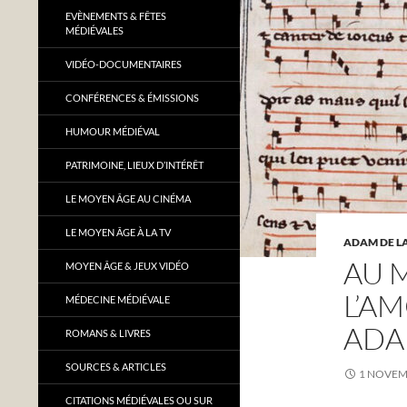
EVÈNEMENTS & FÊTES
MÉDIÉVALES
VIDÉO-DOCUMENTAIRES
CONFÉRENCES & ÉMISSIONS
HUMOUR MÉDIÉVAL
PATRIMOINE, LIEUX D’INTÉRÊT
LE MOYEN ÂGE AU CINÉMA
LE MOYEN ÂGE À LA TV
ADAM DE LA
AU 
MOYEN ÂGE & JEUX VIDÉO
L’A
MÉDECINE MÉDIÉVALE
ADA
ROMANS & LIVRES
SOURCES & ARTICLES
1 NOVEM
CITATIONS MÉDIÉVALES OU SUR