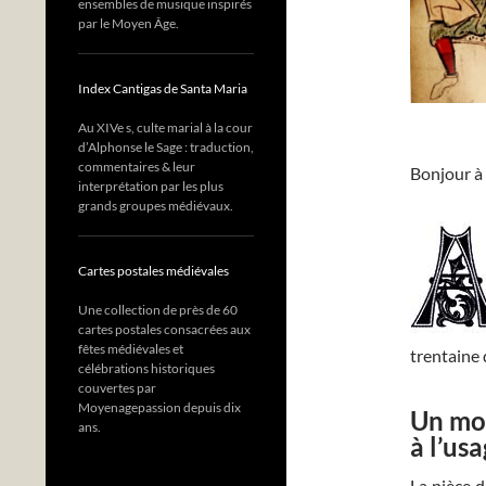
ensembles de musique inspirés
par le Moyen Âge.
Index Cantigas de Santa Maria
Au XIVe s, culte marial à la cour
d’Alphonse le Sage : traduction,
commentaires & leur
Bonjour à 
interprétation par les plus
grands groupes médiévaux.
Cartes postales médiévales
Une collection de près de 60
cartes postales consacrées aux
fêtes médiévales et
trentaine d
célébrations historiques
couvertes par
Moyenagepassion depuis dix
Un mod
ans.
à l’us
La pièce 