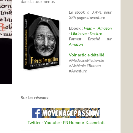
dans la tourmente.
Le ebook à 3,49€ pour
385 pages d'aventure
Ebook :
Fnac –
Amazon
-
Librinova
-
Decitre
Format Broché
sur
Amazon
Voir article détaillé
#MedecineMedievale
#Alchimie #Roman
#Aventure
Sur les réseaux
Twitter
-
Youtube
-
FB Humour Kaamelott