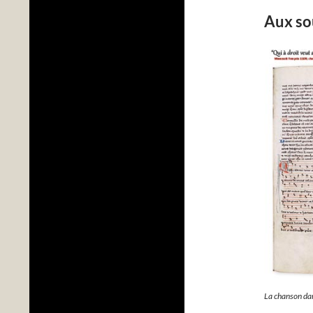
Aux so
La chanson da