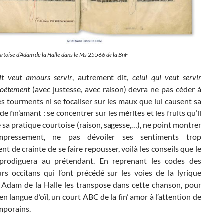
rtoise d’Adam de la Halle dans le Ms 25566 de la BnF
it veut amours servir
, autrement dit,
celui qui veut servir
roétement
(avec justesse, avec raison) devra ne pas céder à
s tourments ni se focaliser sur les maux que lui causent sa
de fin’amant : se concentrer sur les mérites et les fruits qu’il
e sa pratique courtoise (raison, sagesse,…), ne point montrer
mpressement, ne pas dévoiler ses sentiments trop
t de crainte de se faire repousser, voilà les conseils que le
prodiguera au prétendant. En reprenant les codes des
rs occitans qui l’ont précédé sur les voies de la lyrique
, Adam de la Halle les transpose dans cette chanson, pour
en langue d’oïl, un court ABC de la fin’ amor à l’attention de
mporains.