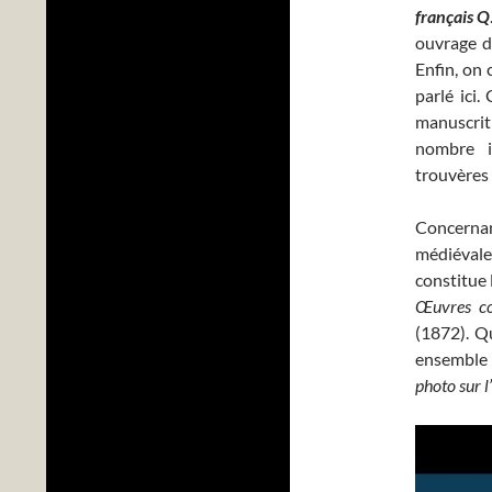
français Q
ouvrage d
Enfin, on 
parlé ici
manuscrit 
nombre i
trouvères 
Concernan
médiévale
constitue
Œuvres co
(1872). Qu
ensemble 
photo sur l