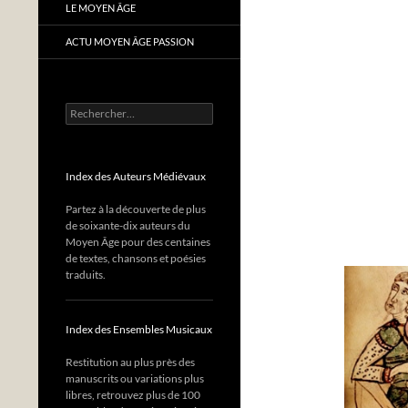
LE MOYEN ÂGE
ACTU MOYEN ÂGE PASSION
Rechercher :
Index des Auteurs Médiévaux
Partez à la découverte de plus
de soixante-dix auteurs du
Moyen Âge pour des centaines
de textes, chansons et poésies
traduits.
Index des Ensembles Musicaux
Restitution au plus près des
manuscrits ou variations plus
libres, retrouvez plus de 100