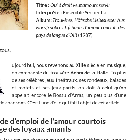
Titre :
Qui à droit veut amours servir
Interprète :
Ensemble Sequentia
Album
:
Trouvères,
Höfische Liebeslieder Aus
Nordfrankreich (chants d’amour courtois des
pays de langue d’Oil
) (1987)
tous,
ujourd’hui, nous revenons au XIIIe siècle en musique,
en compagnie du trouvère
Adam de la Halle
. En plus
de ses célèbres jeux théâtraux, ses rondeaux, balades
et motets et ses jeux-partis, on doit à celui qu’on
appelait encore le Bossu d’Arras, un peu plus d’une
e chansons. C’est l’une d’elle qui fait l’objet de cet article.
e d’emploi de l’amour courtois
age des loyaux amants
du jour est une chanson monodique sur le thème de l’amour