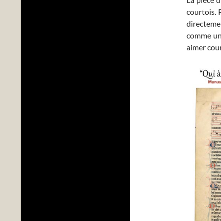
courtois. 
directeme
comme un 
aimer cou