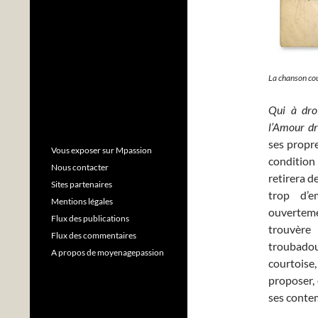
La chanson cou
Qui à dro
l’Amour d
ses propre
Vous exposer sur Mpassion
condition 
Nous contacter
retirera d
Sites partenaires
trop d’e
Mentions légales
ouvertemen
Flux des publications
trouvère 
Flux des commentaires
troubadou
A propos de moyenagepassion
courtoise
proposer, 
ses conte