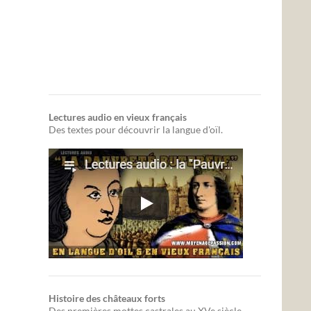
Lectures audio en vieux français
Des textes pour découvrir la langue d'oïl.
Histoire des châteaux forts
Des premières mottes castrales au XVe siècle