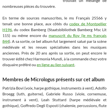
trouvait un mélange de
nombreuses pièces du trouvère.
En terme de sources manuscrites, le ms Français 25566 y
tenait une bonne place, aux côtés du
codex de Montpellier
H196
, du codex Bamberg (Staatsbibliothek Bamberg Msc Lit
115) ou même encore du
manuscrit du Roy (le ms français
844
). A sa sortie, ce bel album fut largement salué par la scène
médiévale et les revues spécialisées dans les musiques
anciennes. Près de 20 ans après sa sortie, on peut encore le
trouver édité chez Harmonia Mundi, à la commande chez votre
disquaire préféré ou
en ligne au lien suivant
.
Membres de Micrologus présents sur cet album
Patrizia Bovi (voix, harpe gothique, instruments à vent), Adolfo
Broegg (luth, guiterne), Gabriele Russo (viole, cornemuse,
instrument à vent), Leah Stuttard (harpe médiévale et
gothique), Goffredo Degli Esposti (chalemie, percussions, flute