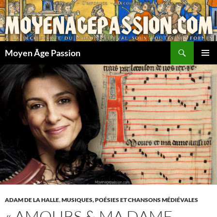
Aller
au
contenu
Recherche
Moyen Âge Passion
MENU
PRINCI
ADAM DE LA HALLE
,
MUSIQUES, POÉSIES ET CHANSONS MÉDIÉVALES
« AMOURS & MA DAME