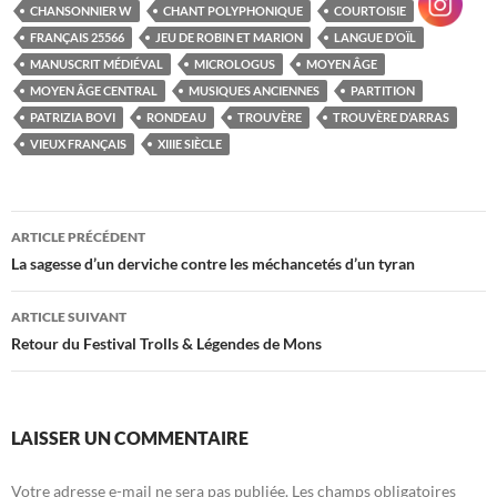
CHANSONNIER W
CHANT POLYPHONIQUE
COURTOISIE
FRANÇAIS 25566
JEU DE ROBIN ET MARION
LANGUE D’OÏL
MANUSCRIT MÉDIÉVAL
MICROLOGUS
MOYEN ÂGE
MOYEN ÂGE CENTRAL
MUSIQUES ANCIENNES
PARTITION
PATRIZIA BOVI
RONDEAU
TROUVÈRE
TROUVÈRE D’ARRAS
VIEUX FRANÇAIS
XIIIE SIÈCLE
Navigation
ARTICLE PRÉCÉDENT
des
La sagesse d’un derviche contre les méchancetés d’un tyran
articles
ARTICLE SUIVANT
Retour du Festival Trolls & Légendes de Mons
LAISSER UN COMMENTAIRE
Votre adresse e-mail ne sera pas publiée.
Les champs obligatoires