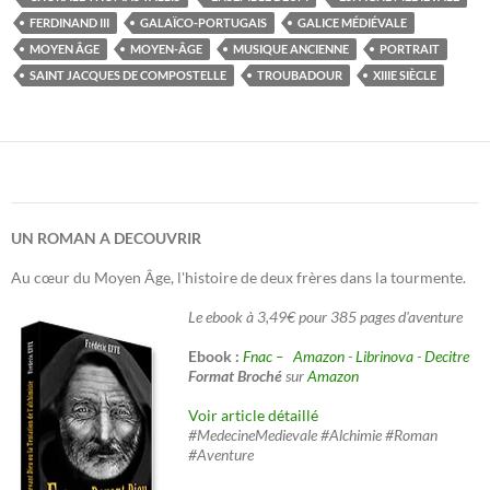
FERDINAND III
GALAÏCO-PORTUGAIS
GALICE MÉDIÉVALE
MOYEN ÂGE
MOYEN-ÂGE
MUSIQUE ANCIENNE
PORTRAIT
SAINT JACQUES DE COMPOSTELLE
TROUBADOUR
XIIIE SIÈCLE
UN ROMAN A DECOUVRIR
Au cœur du Moyen Âge, l'histoire de deux frères dans la tourmente.
Le ebook à 3,49€ pour 385 pages d'aventure
Ebook :
Fnac –
Amazon
-
Librinova
-
Decitre
Format Broché
sur
Amazon
Voir article détaillé
#MedecineMedievale #Alchimie #Roman
#Aventure