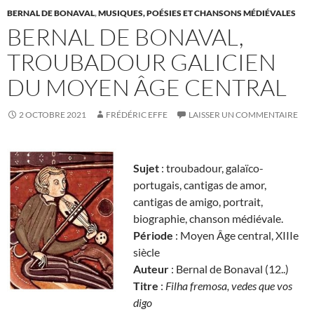
BERNAL DE BONAVAL
,
MUSIQUES, POÉSIES ET CHANSONS MÉDIÉVALES
BERNAL DE BONAVAL,
TROUBADOUR GALICIEN
DU MOYEN ÂGE CENTRAL
2 OCTOBRE 2021
FRÉDÉRIC EFFE
LAISSER UN COMMENTAIRE
Sujet
: troubadour, galaïco-
portugais, cantigas de amor,
cantigas de amigo, portrait,
biographie, chanson médiévale.
Période
: Moyen Âge central, XIIIe
siècle
Auteur
: Bernal de Bonaval (12..)
Titre
:
Filha fremosa, vedes que vos
digo