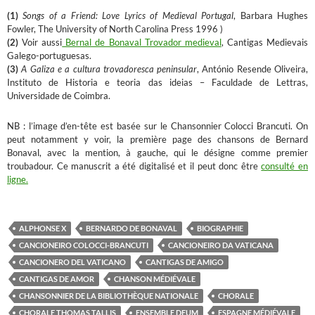
(1)
Songs of a Friend: Love Lyrics of Medieval Portugal
, Barbara Hughes
Fowler, The University of North Carolina Press 1996 )
(2)
Voir aussi
Bernal de Bonaval Trovador medieval
, Cantigas Medievais
Galego-portuguesas.
(3)
A Galiza e a cultura trovadoresca peninsular
, António Resende Oliveira,
Instituto de Historia e teoria das ideias – Faculdade de Lettras,
Universidade de Coimbra.
NB : l’image d’en-tête est basée sur le Chansonnier Colocci Brancuti. On
peut notamment y voir, la première page des chansons de Bernard
Bonaval, avec la mention, à gauche, qui le désigne comme premier
troubadour. Ce manuscrit a été digitalisé et il peut donc être
consulté en
ligne.
ALPHONSE X
BERNARDO DE BONAVAL
BIOGRAPHIE
CANCIONEIRO COLOCCI-BRANCUTI
CANCIONEIRO DA VATICANA
CANCIONERO DEL VATICANO
CANTIGAS DE AMIGO
CANTIGAS DE AMOR
CHANSON MÉDIÉVALE
CHANSONNIER DE LA BIBLIOTHÈQUE NATIONALE
CHORALE
CHORALE THOMAS TALLIS
ENSEMBLE DEUM
ESPAGNE MÉDIÉVALE