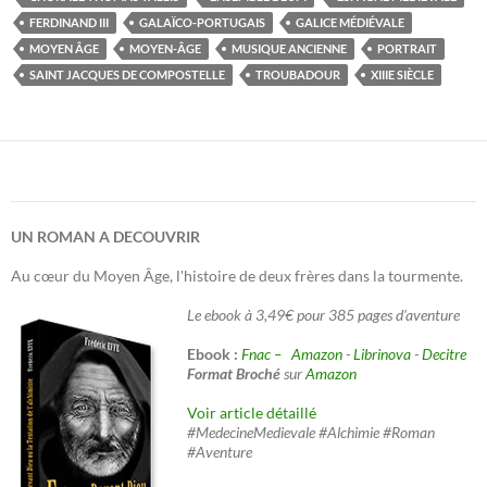
FERDINAND III
GALAÏCO-PORTUGAIS
GALICE MÉDIÉVALE
MOYEN ÂGE
MOYEN-ÂGE
MUSIQUE ANCIENNE
PORTRAIT
SAINT JACQUES DE COMPOSTELLE
TROUBADOUR
XIIIE SIÈCLE
UN ROMAN A DECOUVRIR
Au cœur du Moyen Âge, l'histoire de deux frères dans la tourmente.
Le ebook à 3,49€ pour 385 pages d'aventure
Ebook :
Fnac –
Amazon
-
Librinova
-
Decitre
Format Broché
sur
Amazon
Voir article détaillé
#MedecineMedievale #Alchimie #Roman
#Aventure