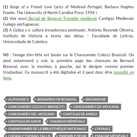
(1)
Songs of a Friend: Love Lyrics of Medieval Portugal
, Barbara Hughes
Fowler, The University of North Carolina Press 1996 )
(2)
Voir aussi
Bernal de Bonaval Trovador medieval
, Cantigas Medievais
Galego-portuguesas.
(3)
A Galiza e a cultura trovadoresca peninsular
, António Resende Oliveira,
Instituto de Historia e teoria das ideias – Faculdade de Lettras,
Universidade de Coimbra.
NB : l’image d’en-tête est basée sur le Chansonnier Colocci Brancuti. On
peut notamment y voir, la première page des chansons de Bernard
Bonaval, avec la mention, à gauche, qui le désigne comme premier
troubadour. Ce manuscrit a été digitalisé et il peut donc être
consulté en
ligne.
ALPHONSE X
BERNARDO DE BONAVAL
BIOGRAPHIE
CANCIONEIRO COLOCCI-BRANCUTI
CANCIONEIRO DA VATICANA
CANCIONERO DEL VATICANO
CANTIGAS DE AMIGO
CANTIGAS DE AMOR
CHANSON MÉDIÉVALE
CHANSONNIER DE LA BIBLIOTHÈQUE NATIONALE
CHORALE
CHORALE THOMAS TALLIS
ENSEMBLE DEUM
ESPAGNE MÉDIÉVALE