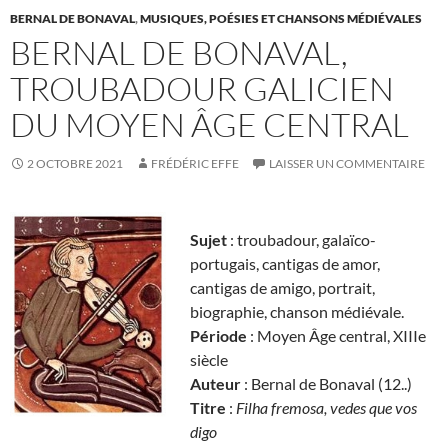
BERNAL DE BONAVAL
,
MUSIQUES, POÉSIES ET CHANSONS MÉDIÉVALES
BERNAL DE BONAVAL,
TROUBADOUR GALICIEN
DU MOYEN ÂGE CENTRAL
2 OCTOBRE 2021
FRÉDÉRIC EFFE
LAISSER UN COMMENTAIRE
Sujet
: troubadour, galaïco-
portugais, cantigas de amor,
cantigas de amigo, portrait,
biographie, chanson médiévale.
Période
: Moyen Âge central, XIIIe
siècle
Auteur
: Bernal de Bonaval (12..)
Titre
:
Filha fremosa, vedes que vos
digo