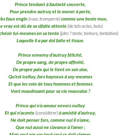
Prince tendant à faulseté couverte,
Pour prendre autruy et le mener à perte,
bs faux engin
(ruse, tromperie)
comme une beste mue,
e vray est dû de sa sifaite attente
(de tels actes, buts)
 chéoir lui-mesmes en sa tente
(jdm ? tente, tenture, tentation)
Laquelle il a par dol faite et tissue.
Prince ennemy d’autruy félicité,
De propre sang, de propre affinité,
De propre paix qui le tient en son aise,
Qu’est icelluy, fors hayneux à soy-mesmes
Et que les voix de tous hommes et femmes
Vont maudissant pour sa vie mauvaise ?
Prince qui n’a amour envers nulluy
Et qui n’aconte
(considérer)
à amistié d’autruy,
Ne doit penser fors, comme nul il n’ame,
Que nul aussi ne s’avance à l’amer ;
Mais seul par soy tout seul se doit clamer,