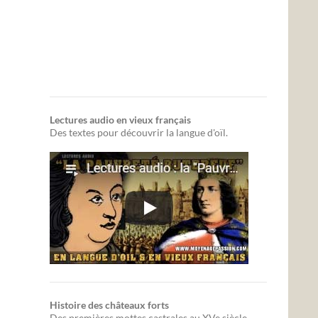
Lectures audio en vieux français
Des textes pour découvrir la langue d'oïl.
Histoire des châteaux forts
Des premières mottes castrales au XVe siècle