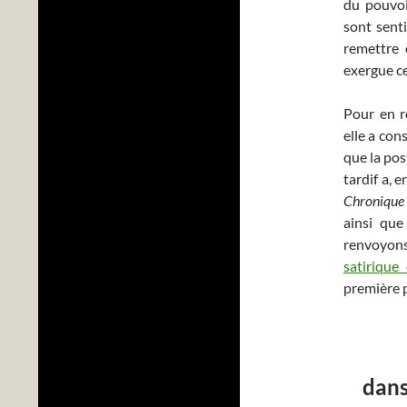
du pouvoir
sont senti
remettre 
exergue ce
Pour en r
elle a con
que la pos
tardif a, 
Chronique
ainsi que
renvoyons
satirique
première p
dans