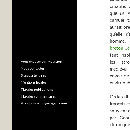
cruauté, v
que
Le P
cumule t
aurait pr
qu’elle s
homme.
breton J
tant insp
les str
Vous exposer sur Mpassion
médiéval
Nous contacter
envois de 
Sites partenaires
et vitriolé
Mentions légales
Flux des publications
On le sait
Flux des commentaires
français e
A propos de moyenagepassion
souvient 
par Geor
chronique