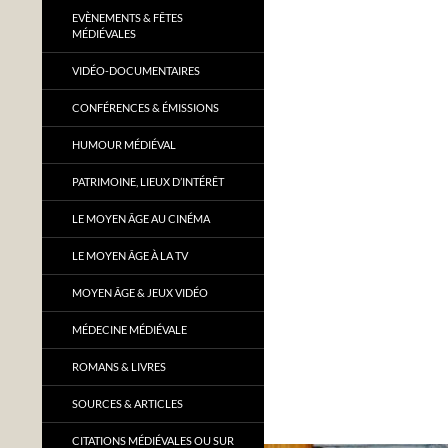
EVÈNEMENTS & FÊTES
MÉDIÉVALES
VIDÉO-DOCUMENTAIRES
CONFÉRENCES & ÉMISSIONS
HUMOUR MÉDIÉVAL
PATRIMOINE, LIEUX D’INTÉRÊT
LE MOYEN ÂGE AU CINÉMA
LE MOYEN ÂGE À LA TV
MOYEN ÂGE & JEUX VIDÉO
MÉDECINE MÉDIÉVALE
ROMANS & LIVRES
SOURCES & ARTICLES
CITATIONS MÉDIÉVALES OU SUR