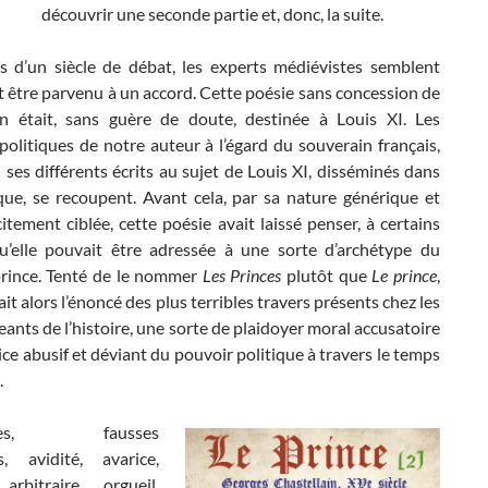
découvrir une seconde partie et, donc, la suite.
s d’un siècle de débat, les experts médiévistes semblent
 être parvenu à un accord. Cette poésie sans concession de
in était, sans guère de doute, destinée à Louis XI. Les
politiques de notre auteur à l’égard du souverain français,
 ses différents écrits au sujet de Louis XI, disséminés dans
que, se recoupent. Avant cela, par sa nature générique et
itement ciblée, cette poésie avait laissé penser, à certains
qu’elle pouvait être adressée à une sorte d’archétype du
rince. Tenté de le nommer
Les Princes
plutôt que
Le prince
,
ait alors l’énoncé des plus terribles travers présents chez les
geants de l’histoire, une sorte de plaidoyer moral accusatoire
cice abusif et déviant du pouvoir politique à travers le temps
.
nges, fausses
, avidité, avarice,
 arbitraire, orgueil,