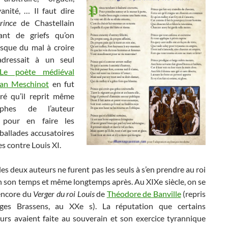
anité, … Il faut dire
rince
de Chastellain
ant de griefs qu’on
esque du mal à croire
’adressait à un seul
Le poète médiéval
ean Meschinot
en fut
iré qu’il reprit même
ophes de l’auteur
 pour en faire les
ballades accusatoires
es contre Louis XI.
 les deux auteurs ne furent pas les seuls à s’en prendre au roi
n son temps et même longtemps après. Au XIXe siècle, on se
encore du
Verger du roi Louis
de
Théodore de Banville
(repris
ges Brassens, au XXe s). La réputation que certains
urs avaient faite au souverain et son exercice tyrannique