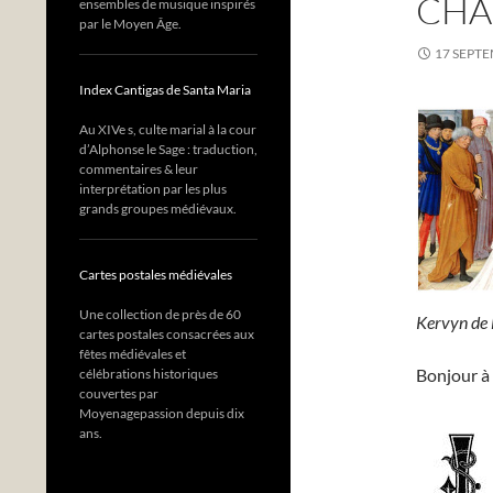
CHA
ensembles de musique inspirés
par le Moyen Âge.
17 SEPT
Index Cantigas de Santa Maria
Au XIVe s, culte marial à la cour
d’Alphonse le Sage : traduction,
commentaires & leur
interprétation par les plus
grands groupes médiévaux.
Cartes postales médiévales
Une collection de près de 60
Kervyn de 
cartes postales consacrées aux
fêtes médiévales et
Bonjour à 
célébrations historiques
couvertes par
Moyenagepassion depuis dix
ans.