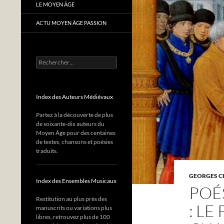
LE MOYEN ÂGE
ACTU MOYEN ÂGE PASSION
Rechercher :
Index des Auteurs Médiévaux
Partez à la découverte de plus
de soixante-dix auteurs du
Moyen Âge pour des centaines
de textes, chansons et poésies
traduits.
GEORGES C
Index des Ensembles Musicaux
POÉ
Restitution au plus près des
: L
manuscrits ou variations plus
libres, retrouvez plus de 100