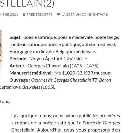
STELLAIN(2)
EMBRE 2021
FRÉDÉRIC EFFE
LAISSER UN COMMENTAIRE
Sujet
: poésie satirique, poésie médiévale, poète belge,
rondeau satirique, poésie politique, auteur médiéval,
Bourgogne médiévale, Belgique médiévale.
Période
: Moyen Âge tardif, XVe siècle
Auteur
: Georges Chastellain (1405 – 1475)
Manuscrit médiéval
: Ms 11020-33, KBR museum
Ouvrage
:
Oeuvres de Georges Chastellain T7, Baron
Lettenhove. Bruxelles (1865)
.
tous,
l y a quelque temps, nous avions publié les premières
strophes de la poésie satirique
Le Prince
de Georges
Chastellain. Aujourd’hui, nous vous proposons d’en