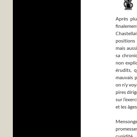
Après plu
finalement
Chastella
positions 
mais aussi
sa chroni
non explic
érudits, 
mauvais p
on n’y voy
pires diri
sur l’exer
et les âges
Menso
promesses
cupidité,