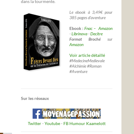
dans la tourmente.
Le ebook à 3,49€ pour
385 pages d'aventure
Ebook :
Fnac –
Amazon
-
Librinova
-
Decitre
Format Broché
sur
Amazon
Voir article détaillé
#MedecineMedievale
#Alchimie #Roman
#Aventure
Sur les réseaux
Twitter
-
Youtube
-
FB Humour Kaamelott