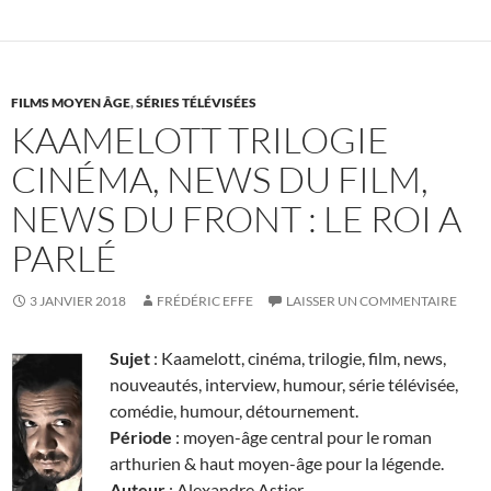
FILMS MOYEN ÂGE
,
SÉRIES TÉLÉVISÉES
KAAMELOTT TRILOGIE
CINÉMA, NEWS DU FILM,
NEWS DU FRONT : LE ROI A
PARLÉ
3 JANVIER 2018
FRÉDÉRIC EFFE
LAISSER UN COMMENTAIRE
Sujet
: Kaamelott, cinéma, trilogie, film, news,
nouveautés, interview, humour, série télévisée,
comédie, humour, détournement.
Période
: moyen-âge central pour le roman
arthurien & haut moyen-âge pour la légende.
Auteur
: Alexandre Astier