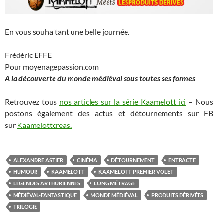
En vous souhaitant une belle journée.
Frédéric EFFE
Pour moyenagepassion.com
A la découverte du monde médiéval sous toutes ses formes
Retrouvez tous
nos articles sur la série Kaamelott ici
– Nous
postons également des actus et détournements sur FB
sur
Kaamelottcreas.
ALEXANDRE ASTIER
CINÉMA
DÉTOURNEMENT
ENTRACTE
HUMOUR
KAAMELOTT
KAAMELOTT PREMIER VOLET
LÉGENDES ARTHURIENNES
LONG MÉTRAGE
MÉDIÉVAL-FANTASTIQUE
MONDE MÉDIÉVAL
PRODUITS DÉRIVÉES
TRILOGIE