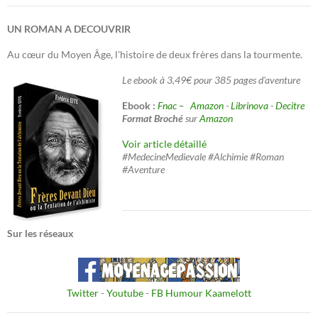
UN ROMAN A DECOUVRIR
Au cœur du Moyen Âge, l'histoire de deux frères dans la tourmente.
Le ebook à 3,49€ pour 385 pages d'aventure
Ebook :
Fnac –
Amazon
-
Librinova
-
Decitre
Format Broché
sur
Amazon
Voir article détaillé
#MedecineMedievale #Alchimie #Roman
#Aventure
Sur les réseaux
Twitter
-
Youtube
-
FB Humour Kaamelott