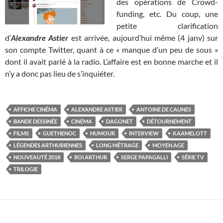
des opérations de Crowd-
funding, etc. Du coup, une
petite clarification
d’
Alexandre Astier
est arrivée, aujourd’hui même (4 janv) sur
son compte Twitter, quant à ce « manque d’un peu de sous »
dont il avait parlé à la radio. L’affaire est en bonne marche et il
n’y a donc pas lieu de s’inquiéter.
AFFICHE CINÉMA
ALEXANDRE ASTIER
ANTOINE DE CAUNES
BANDE DESSINÉE
CINÉMA
DAGONET
DÉTOURNEMENT
FILMS
GUETHENOC
HUMOUR
INTERVIEW
KAAMELOTT
LÉGENDES ARTHURIENNES
LONG MÉTRAGE
MOYEN AGE
NOUVEAUTÉ 2018
ROI ARTHUR
SERGE PAPAGALLI
SÉRIE TV
TRILOGIE