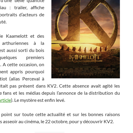
 d’une belle quantité
au : trailer, affiche
, portraits d’acteurs de
uté.
 de Kaamelott et des
 arthuriennes à la
est aussi sorti du bois
elques premiers
. A cette occasion, on
ent appris pourquoi
tiot (alias Perceval à
’était pas présent dans KV2. Cette absence avait agité les
 fans et les médias depuis l’annonce de la distribution du
article
). Le mystère est enfin levé.
 point sur toute cette actualité et sur les bonnes raisons
us asseoir au cinéma, le 22 octobre, pour y découvrir KV2.