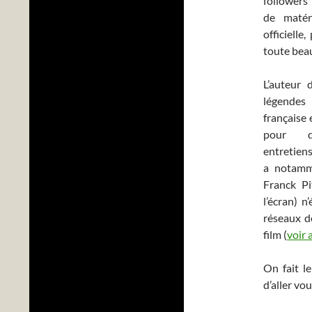
followers
de matéri
officielle
toute bea
L’auteur
légendes
française 
pour qu
entretiens
a notamm
Franck Pi
l’écran) n
réseaux de
film (
voir 
On fait le
d’aller vo