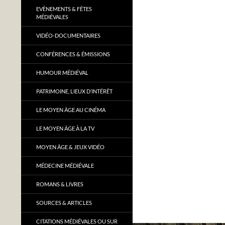
EVÈNEMENTS & FÊTES
MÉDIÉVALES
VIDÉO-DOCUMENTAIRES
CONFÉRENCES & ÉMISSIONS
HUMOUR MÉDIÉVAL
PATRIMOINE, LIEUX D’INTÉRÊT
LE MOYEN ÂGE AU CINÉMA
LE MOYEN ÂGE À LA TV
MOYEN ÂGE & JEUX VIDÉO
MÉDECINE MÉDIÉVALE
ROMANS & LIVRES
SOURCES & ARTICLES
CITATIONS MÉDIÉVALES OU SUR