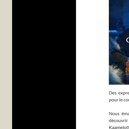
Des expre
pour le cou
Nous émai
découvrir
Kaamelott 