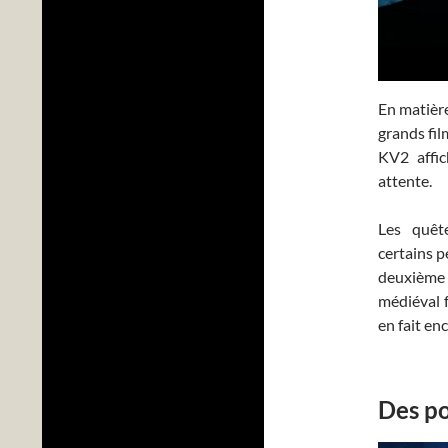
En matière
grands fil
KV2 affic
attente.
Les quêt
certains 
deuxième 
médiéval f
en fait en
Des po