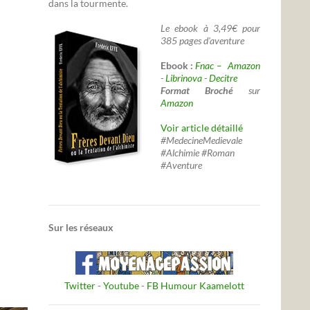
dans la tourmente.
Le ebook à 3,49€ pour
385 pages d'aventure
Ebook :
Fnac –
Amazon
-
Librinova
-
Decitre
Format Broché
sur
Amazon
Voir article détaillé
#MedecineMedievale
#Alchimie #Roman
#Aventure
Sur les réseaux
Twitter
-
Youtube
-
FB Humour Kaamelott