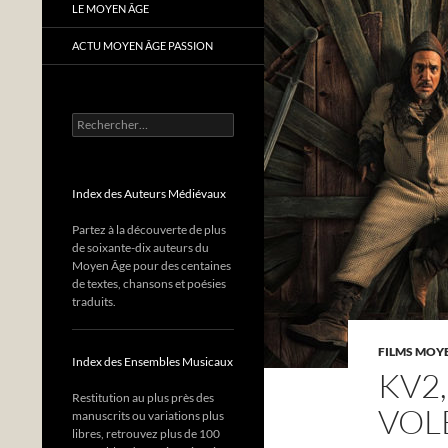
LE MOYEN ÂGE
ACTU MOYEN ÂGE PASSION
Rechercher :
Index des Auteurs Médiévaux
Partez à la découverte de plus
de soixante-dix auteurs du
Moyen Âge pour des centaines
de textes, chansons et poésies
traduits.
FILMS MOY
Index des Ensembles Musicaux
KV2
Restitution au plus près des
VOL
manuscrits ou variations plus
libres, retrouvez plus de 100