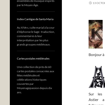
ensembles de musique inspirés
13 OCTO
par le Moyen Âge.
Index Cantigas de Santa Maria
Au XIVe s, culte marial à la cour
d’Alphonse le Sage : traduction,
commentaires & leur
interprétation par les plus
grands groupes médiévaux.
Bonjour à 
Cartes postales médiévales
Une collection de près de 60
cartes postales consacrées aux
fêtes médiévales et
célébrations historiques
couvertes par
Moyenagepassion depuis dix
ans.
Sur les 
Astier a