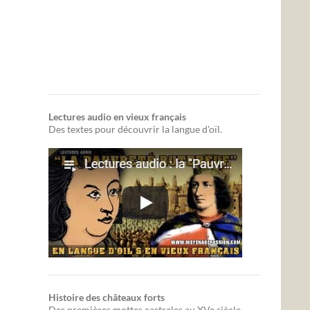
Lectures audio en vieux français
Des textes pour découvrir la langue d'oïl.
Histoire des châteaux forts
Des premières mottes castrales au XVe siècle