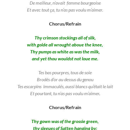
De meilleur, n’avait femme bourgeoise
Et avec tout ça,
tu n’as pas voulu m’aimer.
Chorus/Refrain
Thy crimson stockings all of silk,
with golde all wrought aboue the knee,
Thy pumps as white as was the milk,
and yet thou wouldst not loue me.
Tes bas pourpres, tous de soie
Brodés d’or au dessus du genou
Tes escarpins immaculés, aussi blancs qu’était le lait
Et pourtant, tu n’as pas voulu m’aimer
.
Chorus/Refrain
Thy gown was of the grossie green,
thy sleeues of Satten hanging by: