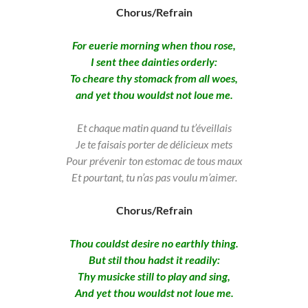
Chorus/Refrain
For euerie morning when thou rose,
I sent thee dainties orderly:
To cheare thy stomack from all woes,
and yet thou wouldst not loue me.
Et chaque matin quand tu t’éveillais
Je te faisais porter de délicieux mets
Pour prévenir ton estomac de tous maux
Et pourtant, tu n’as pas voulu m’aimer.
Chorus/Refrain
Thou couldst desire no earthly thing.
But stil thou hadst it readily:
Thy musicke still to play and sing,
And yet thou wouldst not loue me.