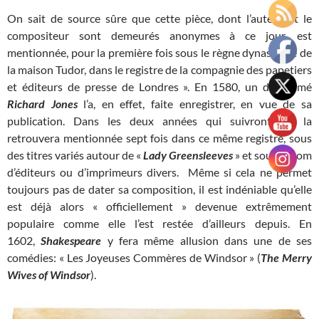
On sait de source sûre que cette pièce, dont l’auteur et le
compositeur sont demeurés anonymes à ce jour, est
mentionnée, pour la première fois sous le règne dynastique de
la maison Tudor, dans le registre de la compagnie des papetiers
et éditeurs de presse de Londres ». En 1580, un dénommé
Richard Jones
l’a, en effet, faite enregistrer, en vue de sa
publication. Dans les deux années qui suivront, on la
retrouvera mentionnée sept fois dans ce même registre, sous
des titres variés autour de «
Lady Greensleeves
» et sous le nom
d’éditeurs ou d’imprimeurs divers. Même si cela ne permet
toujours pas de dater sa composition, il est indéniable qu’elle
est déjà alors « officiellement » devenue extrêmement
populaire comme elle l’est restée d’ailleurs depuis. En
1602,
Shakespeare
y fera même allusion dans une de ses
comédies: « Les Joyeuses Commères de Windsor » (
The Merry
Wives of Windsor
).