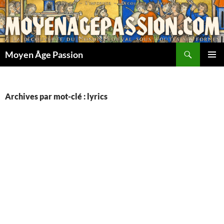
Aller
au
contenu
Recherche
Moyen Âge Passion
MENU
PRINCI
Archives par mot-clé : lyrics