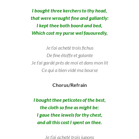
I bought three kerchers to thy head,
that were wrought fine and gallantly:
I kept thee both boord and bed,
Which cost my purse wel fauouredly,
Je t’ai acheté trois fichus
De fine étoffe et galante
Je t’ai gardé près de moi et dans mon lit
Ce qui a bien vidé ma bourse
Chorus/Refrain
I bought thee peticotes of the best,
the cloth so fine as might be:
I gaue thee iewels for thy chest,
and all this cost I spent on thee.
Je t’ai acheté trois jupons