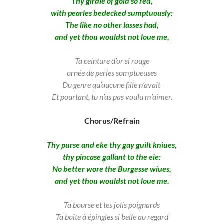
Thy girdle of gold so red,
with pearles bedecked sumptuously:
The like no other lasses had,
and yet thou wouldst not loue me,
Ta ceinture d’or si rouge
ornée de perles somptueuses
Du genre qu’aucune fille n’avait
Et pourtant, tu n’as pas voulu m’aimer.
Chorus/Refrain
Thy purse and eke thy gay guilt kniues,
thy pincase gallant to the eie:
No better wore the Burgesse wiues,
and yet thou wouldst not loue me.
Ta bourse et tes jolis poignards
Ta boîte à épingles si belle au regard