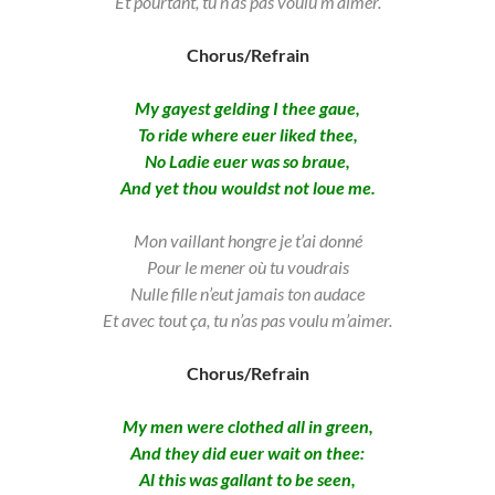
Et pourtant, tu n’as pas voulu m’aimer.
Chorus/Refrain
My gayest gelding I thee gaue,
To ride where euer liked thee,
No Ladie euer was so braue,
And yet thou wouldst not loue me.
Mon vaillant hongre je t’ai donné
Pour le mener où tu voudrais
Nulle fille n’eut jamais ton audace
Et avec tout ça,
tu n’as pas voulu m’aimer.
Chorus/Refrain
My men were clothed all in green,
And they did euer wait on thee:
Al this was gallant to be seen,