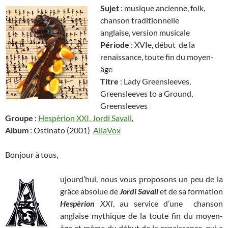
Sujet
: musique ancienne, folk,
chanson traditionnelle
anglaise, version musicale
Période
: XVIe, début de la
renaissance, toute fin du moyen-
âge
Titre
: Lady Greensleeves,
Greensleeves to a Ground,
Greensleeves
Groupe
:
Hespèrion XXI, Jordi Savall
,
Album
: Ostinato (2001)
AliaVox
Bonjour à tous,
ujourd’hui, nous vous proposons un peu de la
grâce absolue de
Jordi Savall
et de sa formation
Hespèrion
XXI
, au service d’une chanson
anglaise mythique de la toute fin du moyen-
âge et même du début de la renaissance, qui a