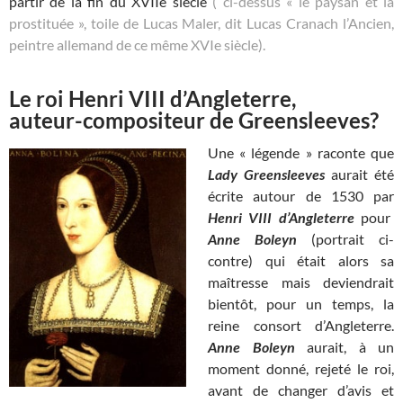
partir de la fin du XVIIe siècle
( ci-dessus « le paysan et la
prostituée », toile de Lucas Maler, dit Lucas Cranach l’Ancien,
peintre allemand de ce même XVIe siècle).
Le roi Henri VIII d’Angleterre,
auteur-compositeur de Greensleeves?
Une « légende » raconte que
Lady Greensleeves
aurait été
écrite autour de 1530 par
Henri VIII d’Angleterre
pour
Anne Boleyn
(portrait ci-
contre) qui était alors sa
maîtresse mais deviendrait
bientôt, pour un temps, la
reine consort d’Angleterre.
Anne Boleyn
aurait, à un
moment donné, rejeté le roi,
avant de changer d’avis et