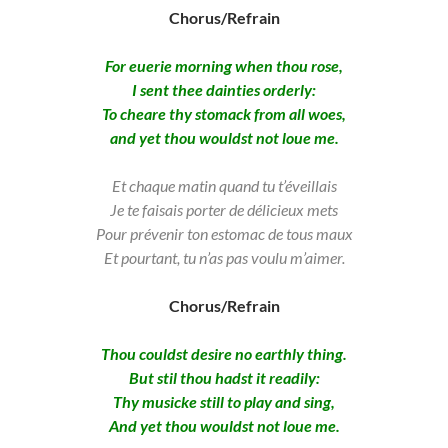
Chorus/Refrain
For euerie morning when thou rose,
I sent thee dainties orderly:
To cheare thy stomack from all woes,
and yet thou wouldst not loue me.
Et chaque matin quand tu t’éveillais
Je te faisais porter de délicieux mets
Pour prévenir ton estomac de tous maux
Et pourtant, tu n’as pas voulu m’aimer.
Chorus/Refrain
Thou couldst desire no earthly thing.
But stil thou hadst it readily:
Thy musicke still to play and sing,
And yet thou wouldst not loue me.