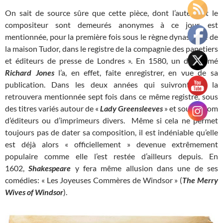
On sait de source sûre que cette pièce, dont l’auteur et le
compositeur sont demeurés anonymes à ce jour, est
mentionnée, pour la première fois sous le règne dynastique de
la maison Tudor, dans le registre de la compagnie des papetiers
et éditeurs de presse de Londres ». En 1580, un dénommé
Richard Jones
l’a, en effet, faite enregistrer, en vue de sa
publication. Dans les deux années qui suivront, on la
retrouvera mentionnée sept fois dans ce même registre, sous
des titres variés autour de «
Lady Greensleeves
» et sous le nom
d’éditeurs ou d’imprimeurs divers. Même si cela ne permet
toujours pas de dater sa composition, il est indéniable qu’elle
est déjà alors « officiellement » devenue extrêmement
populaire comme elle l’est restée d’ailleurs depuis. En
1602,
Shakespeare
y fera même allusion dans une de ses
comédies: « Les Joyeuses Commères de Windsor » (
The Merry
Wives of Windsor
).