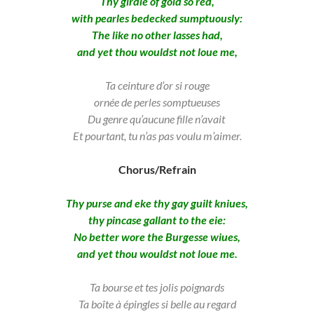
Thy girdle of gold so red,
with pearles bedecked sumptuously:
The like no other lasses had,
and yet thou wouldst not loue me,
Ta ceinture d’or si rouge
ornée de perles somptueuses
Du genre qu’aucune fille n’avait
Et pourtant, tu n’as pas voulu m’aimer.
Chorus/Refrain
Thy purse and eke thy gay guilt kniues,
thy pincase gallant to the eie:
No better wore the Burgesse wiues,
and yet thou wouldst not loue me.
Ta bourse et tes jolis poignards
Ta boîte à épingles si belle au regard