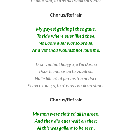
Et pourtant, tu n’as pas voulu m’aimer.
Chorus/Refrain
My gayest gelding I thee gaue,
To ride where euer liked thee,
No Ladie euer was so braue,
And yet thou wouldst not loue me.
Mon vaillant hongre je t’ai donné
Pour le mener où tu voudrais
Nulle fille n’eut jamais ton audace
Et avec tout ça,
tu n’as pas voulu m’aimer.
Chorus/Refrain
My men were clothed all in green,
And they did euer wait on thee:
Al this was gallant to be seen,