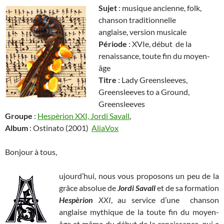
Sujet
: musique ancienne, folk,
chanson traditionnelle
anglaise, version musicale
Période
: XVIe, début de la
renaissance, toute fin du moyen-
âge
Titre
: Lady Greensleeves,
Greensleeves to a Ground,
Greensleeves
Groupe
:
Hespèrion XXI, Jordi Savall
,
Album
: Ostinato (2001)
AliaVox
Bonjour à tous,
ujourd’hui, nous vous proposons un peu de la
grâce absolue de
Jordi Savall
et de sa formation
Hespèrion
XXI
, au service d’une chanson
anglaise mythique de la toute fin du moyen-
âge et même du début de la renaissance, qui a