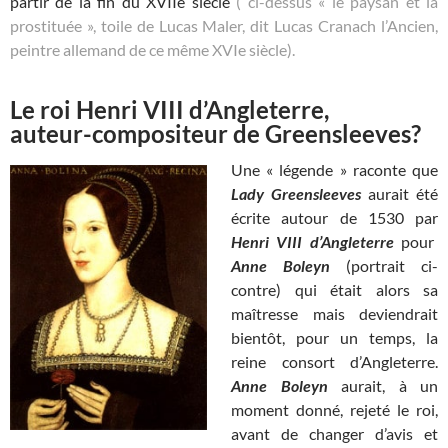
partir de la fin du XVIIe siècle
( ci-dessus « le paysan et la
prostituée », toile de Lucas Maler, dit Lucas Cranach l’Ancien,
peintre allemand de ce même XVIe siècle).
Le roi Henri VIII d’Angleterre,
auteur-compositeur de Greensleeves?
Une « légende » raconte que
Lady Greensleeves
aurait été
écrite autour de 1530 par
Henri VIII d’Angleterre
pour
Anne Boleyn
(portrait ci-
contre) qui était alors sa
maîtresse mais deviendrait
bientôt, pour un temps, la
reine consort d’Angleterre.
Anne Boleyn
aurait, à un
moment donné, rejeté le roi,
avant de changer d’avis et