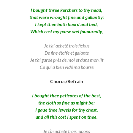
I bought three kerchers to thy head,
that were wrought fine and gallantly:
I kept thee both boord and bed,
Which cost my purse wel fauouredly,
Je t’ai acheté trois fichus
De fine étoffe et galante
Je t’ai gardé près de moi et dans mon lit
Ce qui a bien vidé ma bourse
Chorus/Refrain
I bought thee peticotes of the best,
the cloth so fine as might be:
I gaue thee iewels for thy chest,
and all this cost I spent on thee.
Je t’ai acheté trois jupons