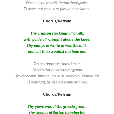
De meilleur, n’avait femme bourgeoise
Et avec tout ça,
tu n’as pas voulu m’aimer.
Chorus/Refrain
Thy crimson stockings all of silk,
with golde all wrought aboue the knee,
Thy pumps as white as was the milk,
and yet thou wouldst not loue me.
Tes bas pourpres, tous de soie
Brodés d’or au dessus du genou
Tes escarpins immaculés, aussi blancs qu’était le lait
Et pourtant, tu n’as pas voulu m’aimer
.
Chorus/Refrain
Thy gown was of the grossie green,
thy sleeues of Satten hanging by: