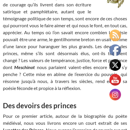
de courage qu’ils livrent dans son écriture
satirique et pamphlétaire, autant que le
témoignage politique de son temps, sont encore de ces choses
qui pourront vous le faire aimer et qui nous le font, en tout cas,
apprécier. Au temps où l’on savait encore combien la poésie
pouvait être une arme, le gentilhomme breton en usait comme
d’une lance pour haranguer les plus grands. Les devoirs des
princes, même s’ils sont désormais élus, ont-ils tellement
changé ? Les valeurs de tempérance, justice, force et prudence
dont
Meschinot
nous parlaient valent-elles encore qu’on s’y
penche ? Cette mise en abîme de l’exercice du pouvoir qui
résonne jusqu’à nous, à travers les siècles, rend encore sa
poésie féconde et propice à la réflexion.
Des devoirs des princes
Pour ce premier article, autour de la biographie du poète
médiéval, nous vous livrons encore un court extrait de ses
Lunettes des Princes
. Nous aurons l’occasion de revenir sur cet