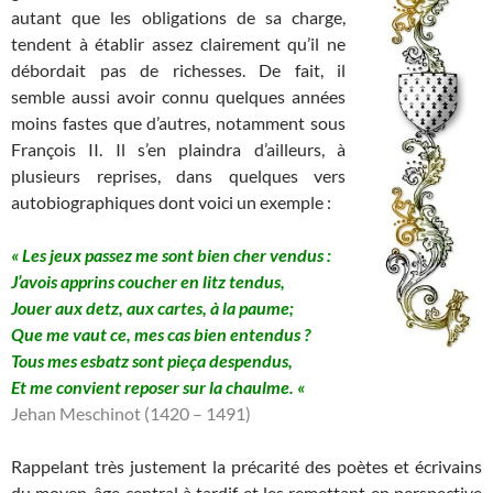
autant que les obligations de sa charge,
tendent à établir assez clairement qu’il ne
débordait pas de richesses. De fait, il
semble aussi avoir connu quelques années
moins fastes que d’autres, notamment sous
François II. Il s’en plaindra d’ailleurs, à
plusieurs reprises, dans quelques vers
autobiographiques dont voici un exemple :
« Les jeux passez me sont bien cher vendus :
J’avois apprins coucher en litz tendus,
Jouer aux detz, aux cartes, à la paume;
Que me vaut ce, mes cas bien entendus ?
Tous mes esbatz sont pieça despendus,
Et me convient reposer sur la chaulme. «
Jehan Meschinot (1420 – 1491)
Rappelant très justement la précarité des poètes et écrivains
du moyen-âge central à tardif et les remettant en perspective