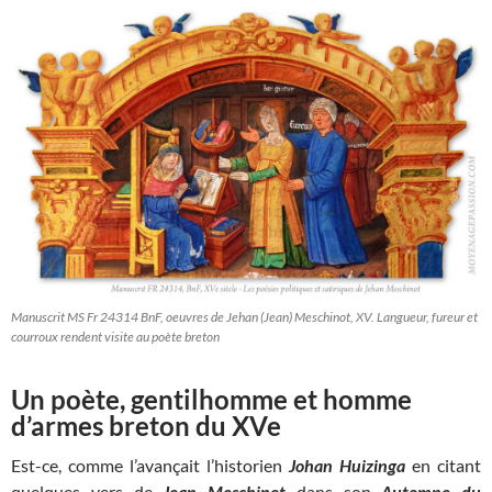
Manuscrit MS Fr 24314 BnF, oeuvres de Jehan (Jean) Meschinot, XV. Langueur, fureur et
courroux rendent visite au poète breton
Un poète, gentilhomme et homme
d’armes breton du XVe
Est-ce, comme l’avançait l’historien
Johan Huizinga
en citant
quelques vers de
Jean Meschinot
dans son
Automne du