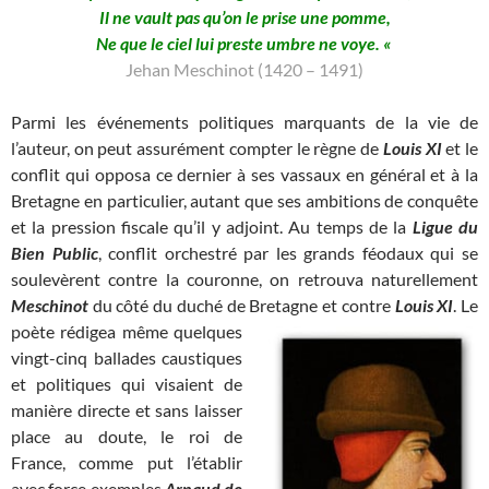
Il ne vault pas qu’on le prise une pomme,
Ne que le ciel lui preste umbre ne voye. «
Jehan Meschinot (1420 – 1491)
Parmi les événements politiques marquants de la vie de
l’auteur, on peut assurément compter le règne de
Louis XI
et le
conflit qui opposa ce dernier à ses vassaux en général et à la
Bretagne en particulier, autant que ses ambitions de conquête
et la pression fiscale qu’il y adjoint. Au temps de la
L
igue du
Bien Public
, conflit orchestré par les grands féodaux qui se
soulevèrent contre la couronne, on retrouva naturellement
Meschinot
du côté du duché de Bretagne et contre
Louis XI
. Le
poète rédigea même quelques
vingt-cinq ballades caustiques
et politiques qui visaient de
manière directe et sans laisser
place au doute, le roi de
France, comme put l’établir
avec force exemples
Arnaud de