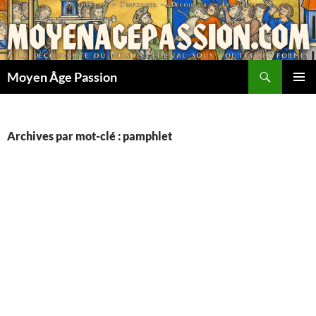
Aller
au
contenu
Recherche
Moyen Âge Passion
MENU
PRINCI
Archives par mot-clé : pamphlet