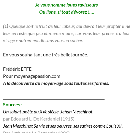
Je vous nomme loups ravisseurs
Ou lions, si tout dévorez !….
(1)
Quelque soit le fruit de leur labeur, qui devrait leur profiter il ne
leur en reste que peu et même moins, car vous leur prenez « à leur
visage » autrement dit sans vous en cacher.
En vous souhaitant une très belle journée.
Frédéric EFFE.
Pour moyenagepassion.com
A la découverte du moyen-âge sous toutes ses formes.
_________________________________________________________
Sources
:
Un soldat-poète du XVe siècle, Jehan Meschinot
,
par Edouard L. De Kerdaniel (1915)
Jean Meschinot Sa vie et ses oeuvres, ses satires contre Louis XI
,
Par Arthur de La Borderie (1896)