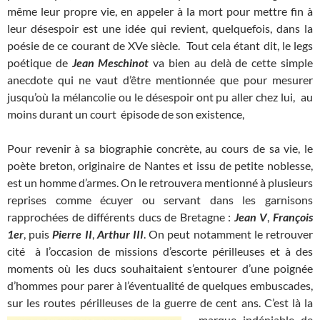
même leur propre vie, en appeler à la mort pour mettre fin à
leur désespoir est une idée qui revient, quelquefois, dans la
poésie de ce courant de XVe siècle. Tout cela étant dit, le legs
poétique de
Jean Meschinot
va bien au delà de cette simple
anecdote qui ne vaut d’être mentionnée que pour mesurer
jusqu’où la mélancolie ou le désespoir ont pu aller chez lui, au
moins durant un court épisode de son existence,
Pour revenir à sa biographie concrète, au cours de sa vie, le
poète breton, originaire de Nantes et issu de petite noblesse,
est un homme d’armes. On le retrouvera mentionné à plusieurs
reprises comme écuyer ou servant dans les garnisons
rapprochées de différents ducs de Bretagne :
Jean V
,
François
1er
, puis
Pierre II
,
Arthur III
. On peut notamment le retrouver
cité à l’occasion de missions d’escorte périlleuses et à des
moments où les ducs souhaitaient s’entourer d’une poignée
d’hommes pour parer à l’éventualité de quelques embuscades,
sur les routes périlleuses de la guerre de cent
ans. C’est là la
marque indéniable de