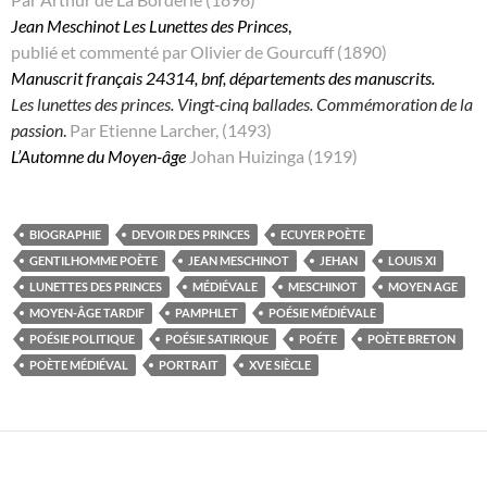
Jean Meschinot Les Lunettes des Princes
,
publié et commenté par Olivier de Gourcuff (1890)
Manuscrit français 24314, bnf, départements des manuscrits.
Les lunettes des princes. Vingt-cinq ballades. Commémoration de la
passion
.
Par Etienne Larcher, (1493)
L’Automne du Moyen-âge
Johan Huizinga (1919)
BIOGRAPHIE
DEVOIR DES PRINCES
ECUYER POÈTE
GENTILHOMME POÈTE
JEAN MESCHINOT
JEHAN
LOUIS XI
LUNETTES DES PRINCES
MÉDIÉVALE
MESCHINOT
MOYEN AGE
MOYEN-ÂGE TARDIF
PAMPHLET
POÉSIE MÉDIÉVALE
POÉSIE POLITIQUE
POÉSIE SATIRIQUE
POÉTE
POÈTE BRETON
POÈTE MÉDIÉVAL
PORTRAIT
XVE SIÈCLE