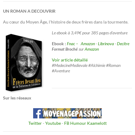
UN ROMAN A DECOUVRIR
Au cœur du Moyen Âge, l'histoire de deux frères dans la tourmente.
Le ebook à 3,49€ pour 385 pages d'aventure
Ebook :
Fnac –
Amazon
-
Librinova
-
Decitre
Format Broché
sur
Amazon
Voir article détaillé
#MedecineMedievale #Alchimie #Roman
#Aventure
Sur les réseaux
Twitter
-
Youtube
-
FB Humour Kaamelott