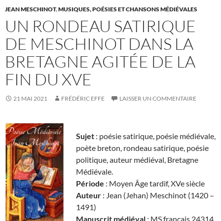
JEAN MESCHINOT
,
MUSIQUES, POÉSIES ET CHANSONS MÉDIÉVALES
UN RONDEAU SATIRIQUE
DE MESCHINOT DANS LA
BRETAGNE AGITÉE DE LA
FIN DU XVE
21 MAI 2021
FRÉDÉRIC EFFE
LAISSER UN COMMENTAIRE
Sujet
: poésie satirique, poésie médiévale,
poète breton, rondeau satirique, poésie
politique, auteur médiéval, Bretagne
Médiévale.
Période
: Moyen Âge tardif, XVe siècle
Auteur
: Jean (Jehan) Meschinot (1420 –
1491)
Manuscrit médiéval
: MS français 24314