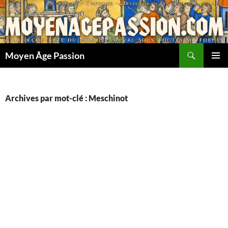
Aller
au
contenu
Recherche
Moyen Âge Passion
MENU
PRINCI
Archives par mot-clé : Meschinot