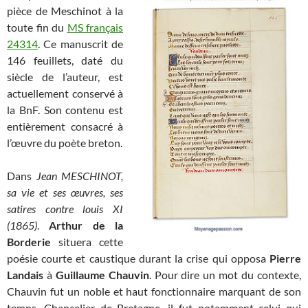
pièce de Meschinot à la
toute fin du
MS français
24314
. Ce manuscrit de
146 feuillets, daté du
siècle de l’auteur, est
actuellement conservé à
la BnF. Son contenu est
entièrement consacré à
l’œuvre du poète breton.
Dans
Jean MESCHINOT,
sa vie et ses œuvres, ses
satires contre louis XI
(1865)
.
Arthur de la
Borderie
situera cette
poésie courte et caustique durant la crise qui opposa
Pierre
Landais
à
Guillaume Chauvin
. Pour dire un mot du contexte,
Chauvin fut un noble et haut fonctionnaire marquant de son
temps. Chancelier de Bretagne, il fut notamment celui qui