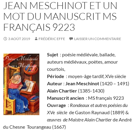
JEAN MESCHINOT ET UN
MOT DU MANUSCRIT MS
FRANÇAIS 9223
3 AOÛT 2019
FRÉDÉRIC EFFE
LAISSER UN COMMENTAIRE
Sujet
: poésie médiévale, ballade,
auteurs médiévaux, poètes, amour
courtois,
Période
: moyen-âge tardif, XVe siècle
Auteur
:
Jean Meschinot
(1420 – 1491)
Alain Chartier
(1385-1430)
Manuscrit ancien
: MS français 9223
Ouvrage
:
Rondeaux et autres poésies du
XVe siècle
de Gaston Raynaud (1889) &
œuvres de Maistre Alain Chartier
de André
du Chesne Tourangeau (1667)