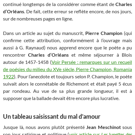
continué longtemps de la considérer comme étant de
Charles
d’Orléans
. De fait, cette erreur se reflète encore, de nos jours,
sur de nombreuses pages en ligne.
Dans un article au sujet du manuscrit,
Pierre Champion
(qui
confirme cette attribution, conformément à l’ouvrage mais
aussi à G. Raynaud) nous apprend encore que le poète a pu
rencontrer
Charles d’Orléans
et même séjourner à Blois
autour de 1457-1458 (
Voir Persée : remarques sur un recueil
de poésies du milieu du XVe siècle, Pierre Champion, Romania
1922
). Pour l’anecdote et toujours selon P. Champion, le poète
suivait alors le connétable de Richemont et était payé 5 écus
par rondeau. Au vue de sa plus grande longueur, il est à
supposer que la ballade devait être encore plus lucrative.
Un tableau saisissant du mal d’amour
Jusque là, nous avons plutôt présenté
Jean Meschinot
sous
son jour satirique et politique (
voir article sur
Les
l
unettes des