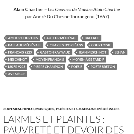
Alain Chartier
–
Les Oeuvres de Maistre Alain Chartier
par André Du Chesne Tourangeau (1667)
AMOUR COURTOIS
AUTEUR MÉDIÉVAL
BALLADE
BALLADE MÉDIÉVALE
CHARLES D'ORLÉANS
COURTOISIE
FRANÇAIS 9223
GASTON RAYNAUD
JEAN MESCHINOT
JEHAN
MESCHINOT
MOYEN FRANÇAIS
MOYEN-ÂGE TARDIF
MS FR 9223
PIERRE CHAMPION
POÉSIE
POÈTE BRETON
XVE SIÈCLE
JEAN MESCHINOT
,
MUSIQUES, POÉSIES ET CHANSONS MÉDIÉVALES
LARMES ET PLAINTES :
PAUVRETÉ ET DEVOIR DES