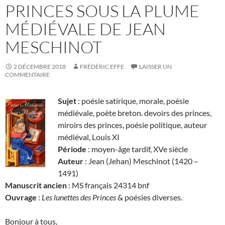
PRINCES SOUS LA PLUME
MÉDIÉVALE DE JEAN
MESCHINOT
2 DÉCEMBRE 2018
FRÉDÉRIC EFFE
LAISSER UN
COMMENTAIRE
Sujet
: poésie satirique, morale, poésie
médiévale, poète breton. devoirs des princes,
miroirs des princes, poésie politique, auteur
médiéval, Louis XI
Période
: moyen-âge tardif, XVe siècle
Auteur
: Jean (Jehan) Meschinot (1420 –
1491)
Manuscrit ancien
: MS français 24314 bnf
Ouvrage
:
Les lunettes des Princes
& poésies diverses.
Bonjour à tous,