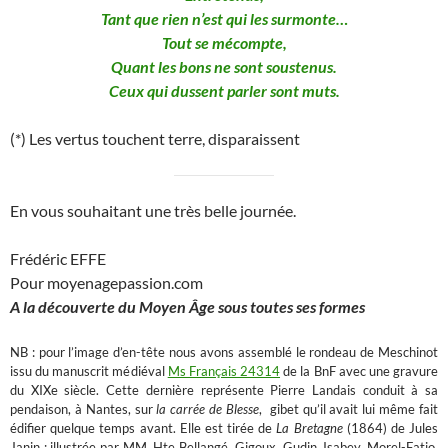
Tant que rien n’est qui les surmonte…
Tout se mécompte,
Quant les bons ne sont soustenus.
Ceux qui dussent parler sont muts.
(*) Les vertus touchent terre, disparaissent
En vous souhaitant une très belle journée.
Frédéric EFFE
Pour moyenagepassion.com
A la découverte du Moyen Âge sous toutes ses formes
NB : pour l’image d’en-tête nous avons assemblé le rondeau de Meschinot
issu du manuscrit médiéval
Ms Français 24314
de la BnF avec une gravure
du XIXe siècle. Cette dernière représente Pierre Landais conduit à sa
pendaison, à Nantes, sur
la carrée de Blesse
, gibet qu’il avait lui même fait
édifier quelque temps avant. Elle est tirée de
La Bretagne
(1864) de Jules
Janin ; illustrée par MM. Hte Bellangé, Gigoux, Gudin, Isabey, Morel-Fatio,