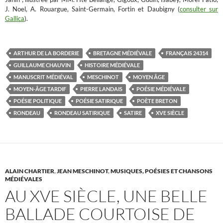
J. Noel, A. Rouargue, Saint-Germain, Fortin et Daubigny (
consulter sur
Gallica
).
ARTHUR DE LA BORDERIE
BRETAGNE MÉDIÉVALE
FRANÇAIS 24314
GUILLAUME CHAUVIN
HISTOIRE MÉDIÉVALE
MANUSCRIT MÉDIÉVAL
MESCHINOT
MOYEN ÂGE
MOYEN-ÂGE TARDIF
PIERRE LANDAIS
POÉSIE MÉDIÉVALE
POÉSIE POLITIQUE
POÉSIE SATIRIQUE
POÈTE BRETON
RONDEAU
RONDEAU SATIRIQUE
SATIRE
XVE SIÈCLE
ALAIN CHARTIER
,
JEAN MESCHINOT
,
MUSIQUES, POÉSIES ET CHANSONS
MÉDIÉVALES
AU XVE SIÈCLE, UNE BELLE
BALLADE COURTOISE DE