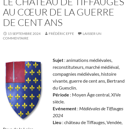
LE CHÂTEAU DE TIFFAUGES
AU CŒUR DE LA GUERRE
DE CENT ANS
15 SEPTEMBRE 2024
FRÉDÉRIC EFFE
LAISSER UN
COMMENTAIRE
Sujet
: animations médiévales,
reconstituteurs, marché médiéval,
compagnies médiévales, histoire
vivante, guerre de cent ans, Bertrand
du Guesclin.
Période
: Moyen Âge central, XIVe
siècle.
Evénement
:
Médiévales de Tiffauges
2024
Lieu
: château de Tiffauges, Vendée,