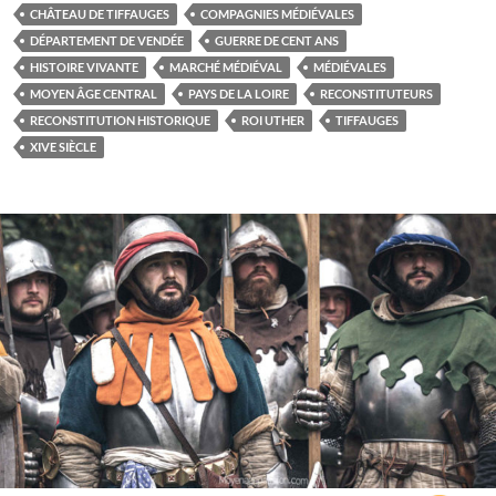
CHÂTEAU DE TIFFAUGES
COMPAGNIES MÉDIÉVALES
DÉPARTEMENT DE VENDÉE
GUERRE DE CENT ANS
HISTOIRE VIVANTE
MARCHÉ MÉDIÉVAL
MÉDIÉVALES
MOYEN ÂGE CENTRAL
PAYS DE LA LOIRE
RECONSTITUTEURS
RECONSTITUTION HISTORIQUE
ROI UTHER
TIFFAUGES
XIVE SIÈCLE