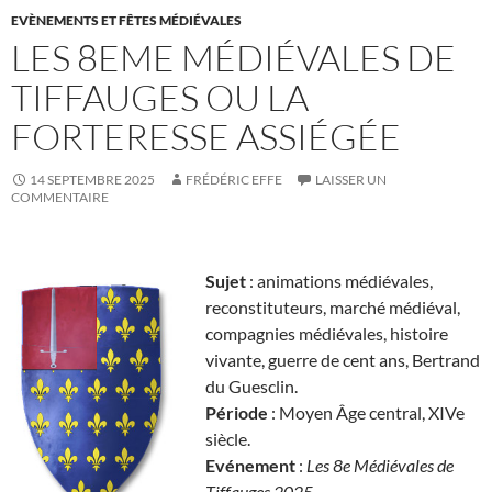
EVÈNEMENTS ET FÊTES MÉDIÉVALES
LES 8EME MÉDIÉVALES DE
TIFFAUGES OU LA
FORTERESSE ASSIÉGÉE
14 SEPTEMBRE 2025
FRÉDÉRIC EFFE
LAISSER UN
COMMENTAIRE
Sujet
: animations médiévales,
reconstituteurs, marché médiéval,
compagnies médiévales, histoire
vivante, guerre de cent ans, Bertrand
du Guesclin.
Période
: Moyen Âge central, XIVe
siècle.
Evénement
:
Les 8e Médiévales de
Tiffauges 2025