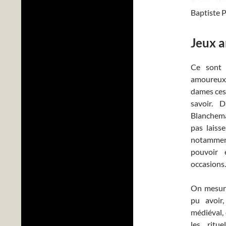
Baptiste P
Jeux a
Ce sont 
amoureux 
dames ces 
savoir. 
Blanchema
pas laisse
notamment
pouvoir 
occasions.
On mesure
pu avoir,
médiéval, 
les ritu