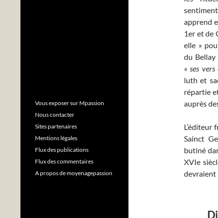
sentiment
apprend e
1er et de 
elle » po
du Bellay
«
ses vers
luth et sa
répartie e
auprès des
Vous exposer sur Mpassion
Nous contacter
L’éditeur
Sites partenaires
Sainct Ge
Mentions légales
butiné da
Flux des publications
XVIe siècl
Flux des commentaires
devraient 
A propos de moyenagepassion
Di