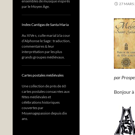
ensembles de musique inspirés
27 MARS 
par le Moyen Âge.
Index Cantigas de Santa Maria
Au XIVe s, culte marial à la cour
d’Alphonse le Sage : traduction,
commentaires & leur
interprétation par les plus
grands groupes médiévaux.
Cartes postales médiévales
par Prosp
Une collection de près de 60
Bonjour à 
cartes postales consacrées aux
fêtes médiévales et
célébrations historiques
couvertes par
Moyenagepassion depuis dix
ans.