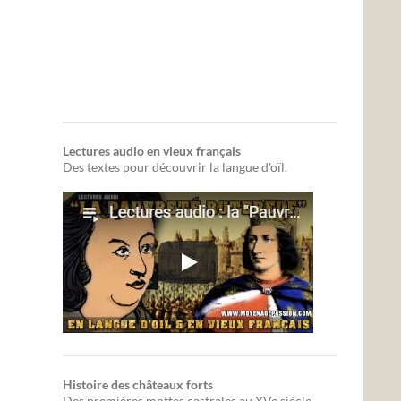
Lectures audio en vieux français
Des textes pour découvrir la langue d'oïl.
Histoire des châteaux forts
Des premières mottes castrales au XVe siècle