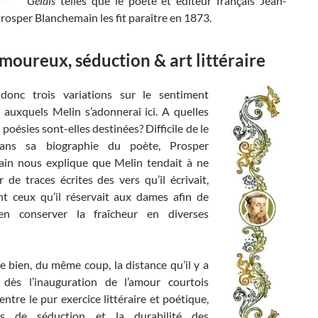
Gelais
telles
que le
poète et éditeur français Jean-
rosper Blanchemain les fit paraître en 1873.
moureux, séduction & art littéraire
donc trois variations sur le sentiment
auxquels Melin s’adonnerai ici. A quelles
poésies sont-elles destinées? Difficile de le
Dans sa biographie du poète, Prosper
in nous explique que Melin tendait à ne
r de traces écrites des vers qu’il écrivait,
 ceux qu’il réservait aux dames afin de
en conserver la fraîcheur en diverses
 bien, du même coup, la distance qu’il y a
 dès l’inauguration de l’amour courtois
entre le pur exercice littéraire et poétique,
els de séduction et la durabilité des