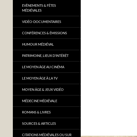
EVÈNEMENTS & FÊTES
MÉDIÉVALES
VIDÉO-DOCUMENTAIRES
CONFÉRENCES & ÉMISSIONS
HUMOUR MÉDIÉVAL
PATRIMOINE, LIEUX D’INTÉRÊT
LE MOYEN ÂGE AU CINÉMA
LE MOYEN ÂGE À LA TV
MOYEN ÂGE & JEUX VIDÉO
MÉDECINE MÉDIÉVALE
ROMANS & LIVRES
SOURCES & ARTICLES
CITATIONS MÉDIÉVALES OU SUR