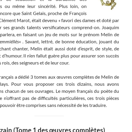
s ou même leur sincérité. Plus loin, on
ncore que Saint Gelais, proche de François
Clément Marot, était devenu « favori des dames et doté par
ur ses grands talents versificateurs comprend-on. Joaquim
 parlera, en faisant un jeu de mots sur le prénom Melin de
 emmiéllés
« . Savant, lettré, de bonne éducation, jouant du
chant chanter, Melin était aussi doté d’esprit, de style, de
t d’humour. Il n’en fallut guère plus pour assurer son succès
 rois, des seigneurs et de leur cour.
 français a dédié 3 tomes aux œuvres complètes de Melin de
lays. Pour vous proposer ces trois dizains, nous avons
ns chacun de ses ouvrages. Le moyen français du poète du
e n’offrant pas de difficultés particulières, ces trois pièces
pouvoir être comprises sans nécessité de les traduire.
zain (Tome 1 des œuvres complètes)