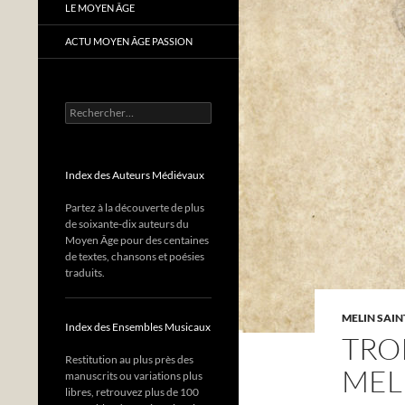
LE MOYEN ÂGE
ACTU MOYEN ÂGE PASSION
Rechercher :
Index des Auteurs Médiévaux
Partez à la découverte de plus
de soixante-dix auteurs du
Moyen Âge pour des centaines
de textes, chansons et poésies
traduits.
MELIN SAIN
Index des Ensembles Musicaux
TRO
Restitution au plus près des
MEL
manuscrits ou variations plus
libres, retrouvez plus de 100