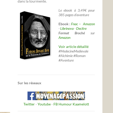
dans la tourmente.
Le ebook à 3,49€ pour
385 pages d'aventure
Ebook :
Fnac –
Amazon
-
Librinova
-
Decitre
Format Broché
sur
Amazon
Voir article détaillé
#MedecineMedievale
#Alchimie #Roman
#Aventure
Sur les réseaux
Twitter
-
Youtube
-
FB Humour Kaamelott