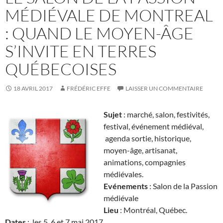
MÉDIÉVALE DE MONTREAL
: QUAND LE MOYEN-ÂGE
S’INVITE EN TERRES
QUÉBECOISES
18 AVRIL 2017
FRÉDÉRIC EFFE
LAISSER UN COMMENTAIRE
Sujet
: marché, salon, festivités,
festival, événement médiéval,
agenda sortie, historique,
moyen-âge, artisanat,
animations, compagnies
médiévales.
Evénements
: Salon de la Passion
médiévale
Lieu
: Montréal, Québec.
Dates
: les 5, 6 et 7 mai 2017