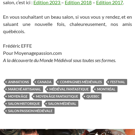
salon, c’est ici :
Edition 2023
–
Edition 2018
–
Edition 2017
.
En vous souhaitant un beau salon, si vous vous y rendez, et en
saluant une nouvelle fois, chaleureusement, nos amis
québécois.
Frédéric EFFE
Pour Moyenagepassion.com
A la découverte du Monde Médiéval sous toutes ses formes.
ANIMATIONS
CANADA
COMPAGNIES MÉDIÉVALES
FESTIVAL
MARCHÉ ARTISANAL
MÉDIÉVAL FANTASTIQUE
MONTRÉAL
MOYEN ÂGE
MOYEN ÂGE FANTASTIQUE
QUEBEC
SALON HISTORIQUE
SALON MÉDIÉVAL
SALON PASSION MÉDIÉVALE