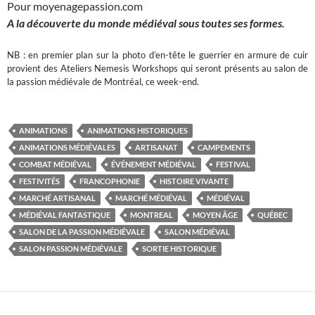
Pour moyenagepassion.com
A la découverte du monde médiéval sous toutes ses formes.
NB : en premier plan sur la photo d’en-tête le guerrier en armure de cuir
provient des Ateliers Nemesis Workshops qui seront présents au salon de
la passion médiévale de Montréal, ce week-end.
ANIMATIONS
ANIMATIONS HISTORIQUES
ANIMATIONS MÉDIÉVALES
ARTISANAT
CAMPEMENTS
COMBAT MÉDIÉVAL
ÉVÉNEMENT MÉDIÉVAL
FESTIVAL
FESTIVITÉS
FRANCOPHONIE
HISTOIRE VIVANTE
MARCHÉ ARTISANAL
MARCHÉ MÉDIÉVAL
MÉDIÉVAL
MÉDIÉVAL FANTASTIQUE
MONTREAL
MOYEN ÂGE
QUÉBEC
SALON DE LA PASSION MÉDIÉVALE
SALON MÉDIÉVAL
SALON PASSION MÉDIÉVALE
SORTIE HISTORIQUE