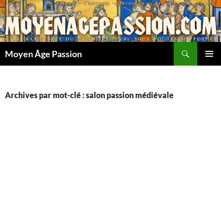
Aller
au
contenu
Recherche
Moyen Âge Passion
MENU
PRINCI
Archives par mot-clé : salon passion médiévale