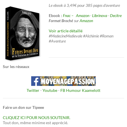
Le ebook à 3,49€ pour 385 pages d'aventure
Ebook :
Fnac –
Amazon
-
Librinova
-
Decitre
Format Broché
sur
Amazon
Voir article détaillé
#MedecineMedievale #Alchimie #Roman
#Aventure
Sur les réseaux
Twitter
-
Youtube
-
FB Humour Kaamelott
Faire un don sur Tipeee
CLIQUEZ ICI POUR NOUS SOUTENIR.
Tout don, même minime est apprécié.