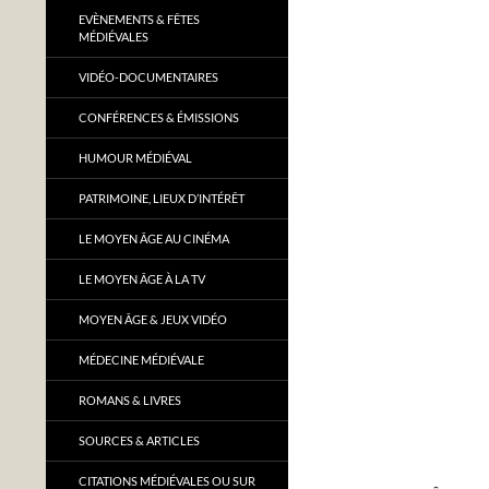
EVÈNEMENTS & FÊTES
MÉDIÉVALES
VIDÉO-DOCUMENTAIRES
CONFÉRENCES & ÉMISSIONS
HUMOUR MÉDIÉVAL
PATRIMOINE, LIEUX D’INTÉRÊT
LE MOYEN ÂGE AU CINÉMA
LE MOYEN ÂGE À LA TV
MOYEN ÂGE & JEUX VIDÉO
MÉDECINE MÉDIÉVALE
ROMANS & LIVRES
SOURCES & ARTICLES
CITATIONS MÉDIÉVALES OU SUR