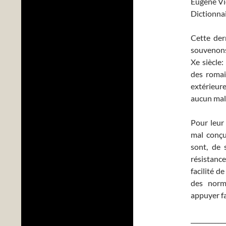
Eugène Vio
Dictionnai
Cette dern
souvenons
Xe siècle:
des romai
extérieur
aucun mal 
Pour leur 
mal conçu
sont, de 
résistance
facilité d
des norm
appuyer f
___________