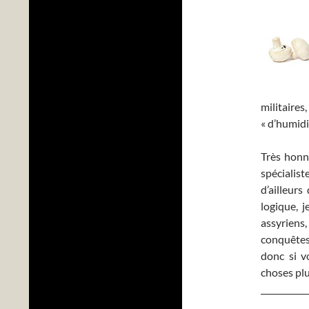
militair
« d’humidi
Très honnê
spécialis
d’ailleur
logique, 
assyriens
conquêtes d
donc si v
choses plu
___________