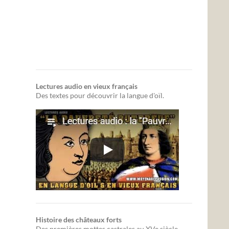
Lectures audio en vieux français
Des textes pour découvrir la langue d'oïl.
Histoire des châteaux forts
Des premières mottes castrales au XVe siècle