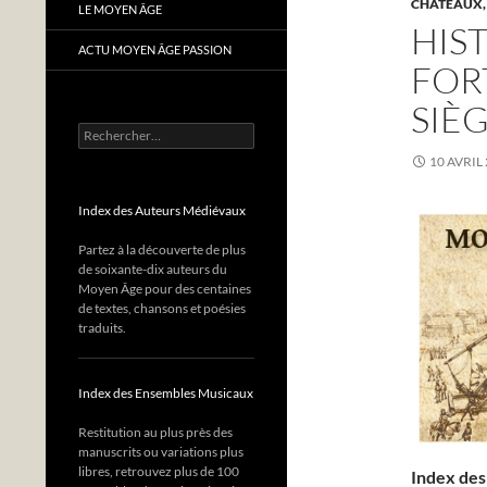
CHÂTEAUX,
LE MOYEN ÂGE
HIS
ACTU MOYEN ÂGE PASSION
FOR
SIÈG
Rechercher :
10 AVRIL
Index des Auteurs Médiévaux
Partez à la découverte de plus
de soixante-dix auteurs du
Moyen Âge pour des centaines
de textes, chansons et poésies
traduits.
Index des Ensembles Musicaux
Restitution au plus près des
manuscrits ou variations plus
libres, retrouvez plus de 100
Index des 