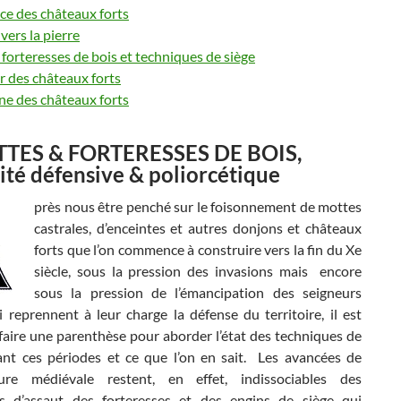
ce des châteaux forts
vers la pierre
forteresses de bois et techniques de siège
or des châteaux forts
ne des châteaux forts
TTES & FORTERESSES DE BOIS,
cité défensive & poliorcétique
près nous être penché sur le foisonnement de mottes
castrales, d’enceintes et autres donjons et châteaux
forts que l’on commence à construire vers la fin du Xe
siècle, sous la pression des invasions mais encore
sous la pression de l’émancipation des seigneurs
 reprennent à leur charge la défense du territoire, il est
faire une parenthèse pour aborder l’état des techniques de
ant ces périodes et ce que l’on en sait. Les avancées de
cture médiévale restent, en effet, indissociables des
s d’assaut des forteresses et des engins de siège qui