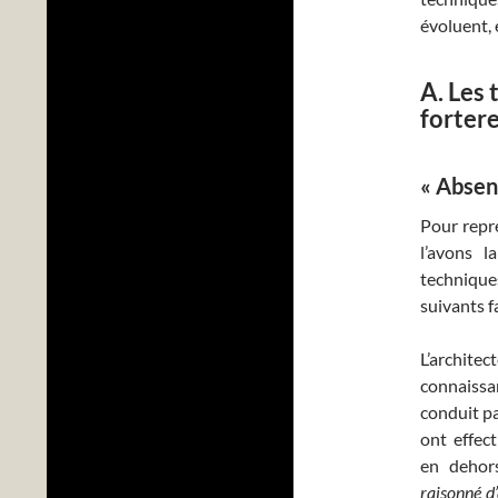
évoluent, 
A. Les
fortere
« Absenc
Pour repre
l’avons 
technique
suivants f
L’archit
connaissan
conduit pa
ont effect
en dehor
raisonné d