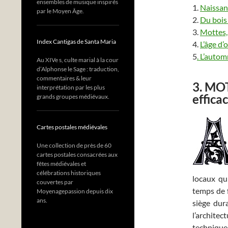
ensembles de musique inspirés
1.
Naissan
par le Moyen Âge.
2.
Du bois 
3.
Mottes, 
Index Cantigas de Santa Maria
4.
L’âge d’
5
.
L’autom
Au XIVe s, culte marial à la cour
d’Alphonse le Sage : traduction,
commentaires & leur
3. MO
interprétation par les plus
effica
grands groupes médiévaux.
Cartes postales médiévales
Une collection de près de 60
cartes postales consacrées aux
fêtes médiévales et
célébrations historiques
locaux qui
couvertes par
temps de 
Moyenagepassion depuis dix
ans.
siège dur
l’archite
technique