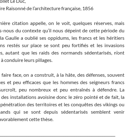
llet Le Duc,
re Raisonné de l’architecture française, 1856
ière citation appelle, on le voit, quelques réserves, mais
-nous du contexte qu’il nous dépeint de cette période du
 la Gaulle a oublié ses oppidums, les francs et les héritiers
ns restés sur place se sont peu fortifiés et les invasions
es, autant que les raids des normands sédentarisés, n’ont
à conduire leurs pillages.
faire face, on a construit, à la hâte, des défenses, souvent
es et peu efficaces que les hommes des seigneurs francs
surcroît, peu nombreux et peu entraînés à défendre. La
 des installations avoisine donc le zéro pointé et de fait, la
e pénétration des territoires et les conquêtes des vikings ou
ands qui se sont depuis sédentarisés semblent venir
avorablement cette thèse.
_______________________________________________________________