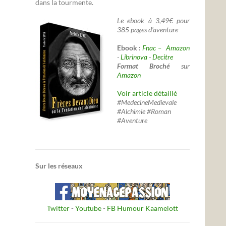
dans la tourmente.
Le ebook à 3,49€ pour
385 pages d'aventure
Ebook :
Fnac –
Amazon
-
Librinova
-
Decitre
Format Broché
sur
Amazon
Voir article détaillé
#MedecineMedievale
#Alchimie #Roman
#Aventure
Sur les réseaux
Twitter
-
Youtube
-
FB Humour Kaamelott