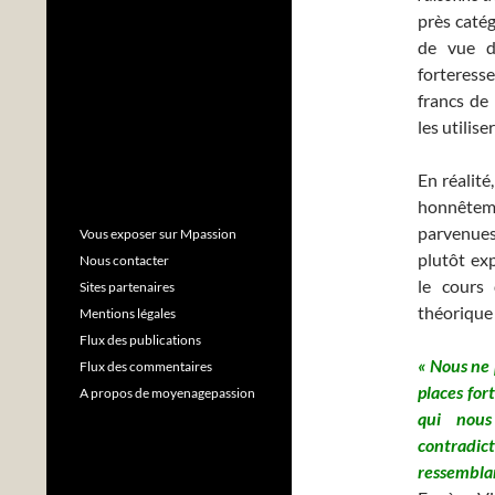
près catég
de vue d
forteress
francs de
les utilis
En réalité
honnêtem
parvenue
Vous exposer sur Mpassion
plutôt exp
Nous contacter
le cours 
Sites partenaires
théorique 
Mentions légales
Flux des publications
« Nous ne 
Flux des commentaires
places for
A propos de moyenagepassion
qui nous
contradict
ressemblan