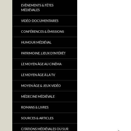
EVÈNEMENTS & FÊTES
MÉDIÉVALES
VIDÉO-DOCUMENTAIRES
CONFÉRENCES & ÉMISSIONS
HUMOUR MÉDIÉVAL
PATRIMOINE, LIEUX D’INTÉRÊT
LE MOYEN ÂGE AU CINÉMA
LE MOYEN ÂGE À LA TV
MOYEN ÂGE & JEUX VIDÉO
MÉDECINE MÉDIÉVALE
ROMANS & LIVRES
SOURCES & ARTICLES
CITATIONS MÉDIÉVALES OU SUR