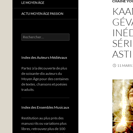
CHAÎNE YO
LE MOYEN ÂGE
KAA
ACTU MOYEN ÂGE PASSION
GÉV
INÉ
Rechercher :
SÉR
AST
Index des Auteurs Médiévaux
11 MARS 
Partez à la découverte de plus
de soixante-dix auteurs du
Moyen Âge pour des centaines
de textes, chansons et poésies
traduits.
Index des Ensembles Musicaux
Restitution au plus près des
manuscrits ou variations plus
libres, retrouvez plus de 100