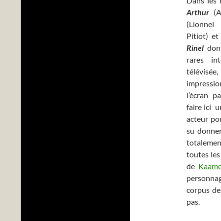
Dans les i
Arthur
(
(Lionnel
Pitiot) e
Rinel
dont
rares in
télévisé
impressi
l’écran p
faire ici 
acteur pou
su donner
totalement
toutes les
de
Kaame
personn
corpus des
pas.