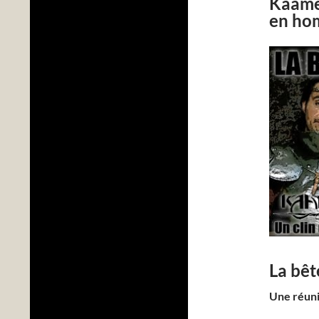
Kaamel
en hom
La bêt
Une réunio