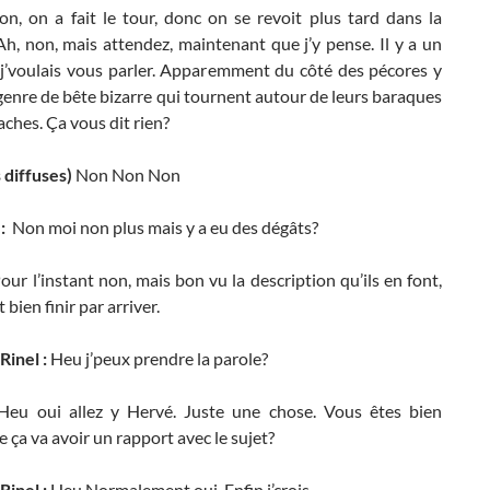
n, on a fait le tour, donc on se revoit plus tard dans la
h, non, mais attendez, maintenant que j’y pense. Il y a un
 j’voulais vous parler. Apparemment du côté des pécores y
genre de bête bizarre qui tournent autour de leurs baraques
vaches. Ça vous dit rien?
 diffuses)
Non Non Non
 :
Non moi non plus mais y a eu des dégâts?
our l’instant non, mais bon vu la description qu’ils en font,
 bien finir par arriver.
Rinel :
Heu j’peux prendre la parole?
Heu oui allez y Hervé. Juste une chose. Vous êtes bien
e ça va avoir un rapport avec le sujet?
Rinel :
Heu Normalement oui. Enfin j’crois…