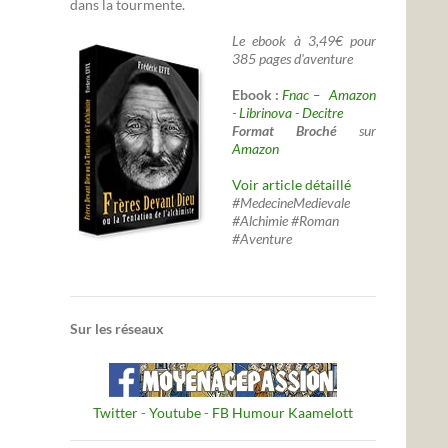
dans la tourmente.
Le ebook à 3,49€ pour
385 pages d'aventure
Ebook :
Fnac –
Amazon
-
Librinova
-
Decitre
Format Broché
sur
Amazon
Voir article détaillé
#MedecineMedievale
#Alchimie #Roman
#Aventure
Sur les réseaux
Twitter
-
Youtube
-
FB Humour Kaamelott