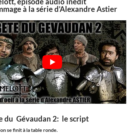
ott, épisode audio inédit
mage à la série d’Alexandre Astier
e du Gévaudan 2: le script
n se finit à la table ronde.