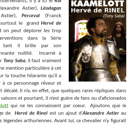
ntervenants, il y a ici le
Roi
Alexandre Astier),
Léodagan
 Astier),
Perceval
(Franck
t surtout le grand
Hervé de
 on peut déplorer les trop
terventions dans la Série
e, tant il brille par son
onnante nullité. Incarné à
ar
Tony Saba
, il faut vraiment
une mention particulière à cet
r la touche hilarante qu’il a
 à ce personnage rêveur et
 décalé. Il n’a, en effet, que quelques rares répliques dans
 saisons et pourtant, il n’est guère de fans ou d’aficionados
lott
qui ne les connaissent par coeur. Ajoutons que le
age de
Hervé de Rinel
est un ajout d’
Alexandre Astier
au
 légendes arthuriennes. Avant lui, ce chevalier n’y figurait