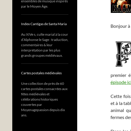
ensembles de musique inspirés
par le Moyen Âge.
Index Cantigas de Santa Maria
Bonjour à 
Au XIVe s, culte marial à la cour
d’Alphonse le Sage : traduction,
commentaires & leur
interprétation par les plus
grands groupes médiévaux.
Cartes postales médiévales
premier é
épisode ic
Une collection de près de 60
cartes postales consacrées aux
fêtes médiévales et
Cette foi
célébrations historiques
et à la ta
couvertes par
animal qu
Moyenagepassion depuis dix
ans.
fermes de