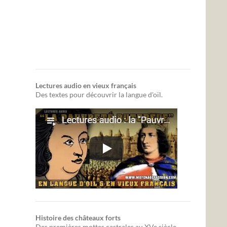
Lectures audio en vieux français
Des textes pour découvrir la langue d'oïl.
Histoire des châteaux forts
Des premières mottes castrales au XVe siècle