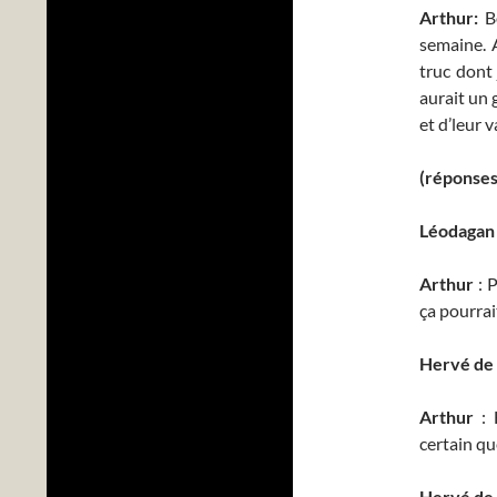
Arthur:
Bo
semaine. A
truc dont
aurait un 
et d’leur 
(réponses
Léodagan
Arthur
: P
ça pourrait
Hervé de 
Arthur
: 
certain qu
Hervé de 