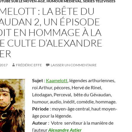
UTUBE SUR LE MOYEN-ÂGE
,
HUMOUR MÉDIÉVAL
,
SÉRIES TÉLÉVISÉES
MELOTT : LA BÊTE DU
AUDAN 2, UN ÉPISODE
DIT EN HOMMAGE À LA
IE CULTE D’ALEXANDRE
IER
2017
FRÉDÉRIC EFFE
LAISSER UN COMMENTAIRE
Sujet
:
Kaamelott
, légendes arthuriennes,
roi Arthur, pécores, Hervé de Rinel,
Léodagan, Perceval, bête du Gévaudan,
humour, audio, inédit, comédie, hommage.
Période
: moyen-âge central, haut moyen-
âge pour la légende.
Auteur
: Votre serviteur à la manière de
l’auteur
Alexandre Astier