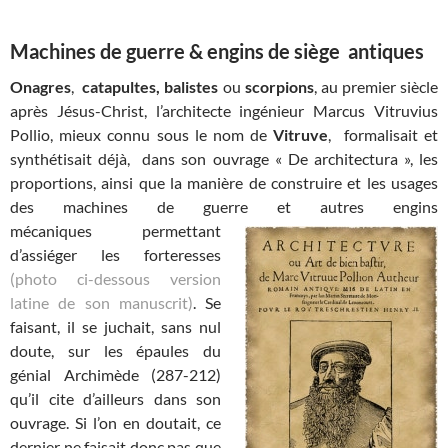
Machines de guerre & engins de siège antiques
Onagres
,
catapultes,
balistes
ou
scorpions
, au premier siècle
après Jésus-Christ, l’architecte ingénieur Marcus Vitruvius
Pollio, mieux connu sous le nom de
Vitruve
, formalisait et
synthétisait déjà, dans son ouvrage « De architectura », les
proportions, ainsi que la manière de construire et les usages
des machines de guerre et autres engins
mécaniques permettant
d’assiéger les forteresses
(photo ci-dessous version
latine de son manuscrit)
. Se
faisant, il se juchait, sans nul
doute, sur les épaules du
génial Archimède (287-212)
qu’il cite d’ailleurs dans son
ouvrage. Si l’on en doutait, ce
dernier ne faisait donc pas que