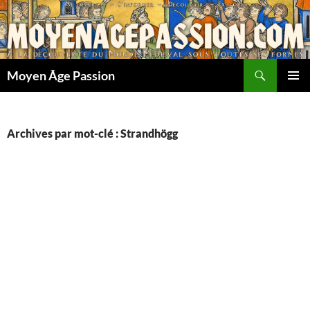
Aller
au
contenu
Recherche
Moyen Âge Passion
MENU
PRINCI
Archives par mot-clé : Strandhögg