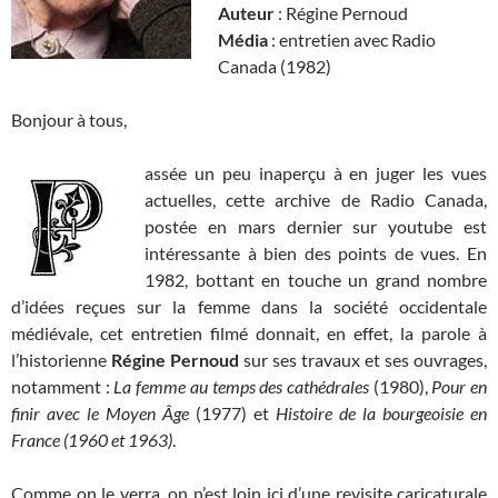
Auteur
: Régine Pernoud
Média
: entretien avec Radio
Canada (1982)
Bonjour à tous,
assée un peu inaperçu à en juger les vues
actuelles, cette archive de Radio Canada,
postée en mars dernier sur youtube est
intéressante à bien des points de vues. En
1982, bottant en touche un grand nombre
d’idées reçues sur la femme dans la société occidentale
médiévale, cet entretien filmé donnait, en effet, la parole à
l’historienne
Régine Pernoud
sur ses travaux et ses ouvrages,
notamment :
La femme au temps des cathédrales
(1980),
Pour en
finir avec le Moyen Âge
(1977) et
Histoire de la bourgeoisie en
France (1960 et 1963)
.
Comme on le verra, on n’est loin ici d’une revisite caricaturale