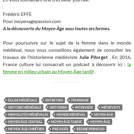
Frédéric EFFE
Pour moyenagepassion.com
A la découverte du Moyen Âge
sous toutes ses formes.
Pour poursuivre sur le sujet de la femme dans le monde
médiéval, nous vous conseillons également de consulter les
travaux de l’historienne médiéviste
Julie Pilorget
. En 2016,
France culture lui consacrait un podcast à découvrir ici :
la
femme en milieu urbain au Moyen Âge tardif
.
ÉGLISE MÉDIÉVALE
ENTRETIEN
FÉMINISME
HISTOIRE MÉDIÉVALE
HISTORIEN
INTERVIEW
MÉDIÉVISTE
MENTALITÉS MÉDIÉVALES
MONDE MÉDIÉVAL
MOYEN ÂGE
MOYEN ÂGE CENTRAL
MOYEN ÂGE TARDIF
MOYEN-ÂGE
MOYEN-ÂGE CHRÉTIEN
PRÉJUGÉS
RÉGINE PERNOUD