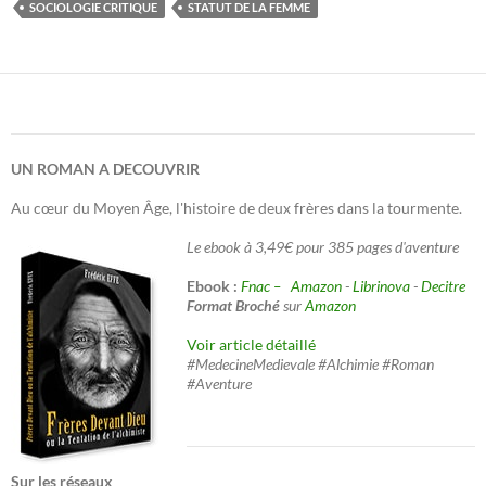
SOCIOLOGIE CRITIQUE
STATUT DE LA FEMME
UN ROMAN A DECOUVRIR
Au cœur du Moyen Âge, l'histoire de deux frères dans la tourmente.
Le ebook à 3,49€ pour 385 pages d'aventure
Ebook :
Fnac –
Amazon
-
Librinova
-
Decitre
Format Broché
sur
Amazon
Voir article détaillé
#MedecineMedievale #Alchimie #Roman
#Aventure
Sur les réseaux