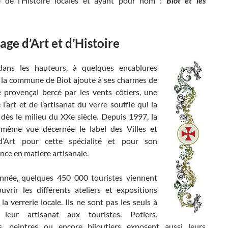
e de l’Histoire locales et ayant pour nom :
Biot et les
lage d’Art et d’Histoire
dans les hauteurs, à quelques encablures
, la commune de Biot ajoute à ses charmes de
ge provençal bercé par les vents côtiers, une
 l’art et de l’artisanat du verre soufflé qui la
 dès le milieu du XXe siècle. Depuis 1997, la
t même vue décernée le label des Villes et
d’Art pour cette spécialité et pour son
nce en matière artisanale.
née, quelques 450 000 touristes viennent
ouvrir les différents ateliers et expositions
la verrerie locale. Ils ne sont pas les seuls à
 leur artisanat aux touristes. Potiers,
s, peintres ou encore bijoutiers exposent aussi leurs