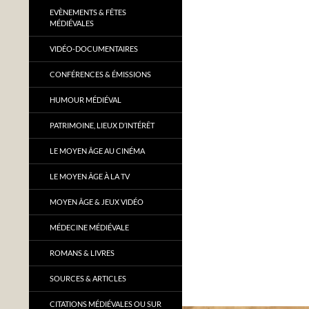
EVÈNEMENTS & FÊTES
MÉDIÉVALES
VIDÉO-DOCUMENTAIRES
CONFÉRENCES & ÉMISSIONS
HUMOUR MÉDIÉVAL
PATRIMOINE, LIEUX D’INTÉRÊT
LE MOYEN ÂGE AU CINÉMA
LE MOYEN ÂGE À LA TV
MOYEN ÂGE & JEUX VIDÉO
MÉDECINE MÉDIÉVALE
ROMANS & LIVRES
SOURCES & ARTICLES
CITATIONS MÉDIÉVALES OU SUR