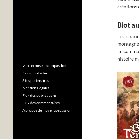
créations 
Biot a
Les charm
montagne p
la commun
histoire m
Vous exposer sur Mpassion
Nous contacter
Sites partenaires
Mentions légales
Flux des publications
Flux des commentaires
A propos de moyenagepassion