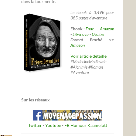
dans la tourmente.
Le ebook à 3,49€ pour
385 pages d'aventure
Ebook :
Fnac –
Amazon
-
Librinova
-
Decitre
Format Broché
sur
Amazon
Voir article détaillé
#MedecineMedievale
#Alchimie #Roman
#Aventure
Sur les réseaux
Twitter
-
Youtube
-
FB Humour Kaamelott