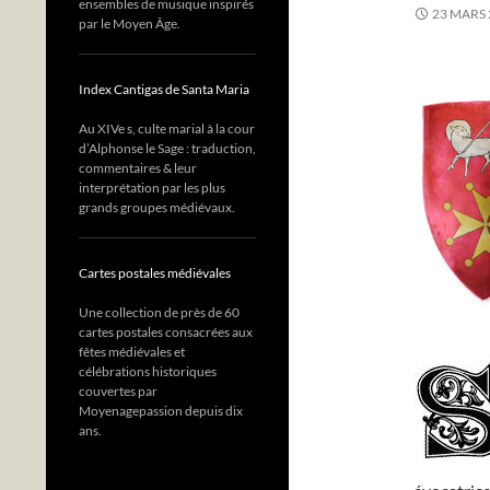
ensembles de musique inspirés
23 MARS 
par le Moyen Âge.
Index Cantigas de Santa Maria
Au XIVe s, culte marial à la cour
d’Alphonse le Sage : traduction,
commentaires & leur
interprétation par les plus
grands groupes médiévaux.
Cartes postales médiévales
Une collection de près de 60
cartes postales consacrées aux
fêtes médiévales et
célébrations historiques
couvertes par
Moyenagepassion depuis dix
ans.