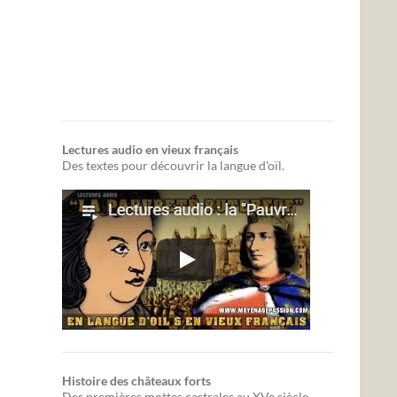
Lectures audio en vieux français
Des textes pour découvrir la langue d'oïl.
Histoire des châteaux forts
Des premières mottes castrales au XVe siècle