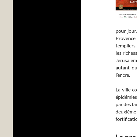
pour jour,
Provence l
templiers.
les riches
Jérusalem.
autant qu
l’encre.
La ville 
épidémies
par des fa
deuxième
fortificati