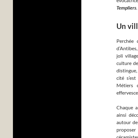
évocatric
Templiers
.
Un vil
Perchée 
d’Antibes
joli villa
culture de
distingue,
cité s’es
Métiers 
effervesce
Chaque an
ainsi déc
autour de 
proposer
céramiste