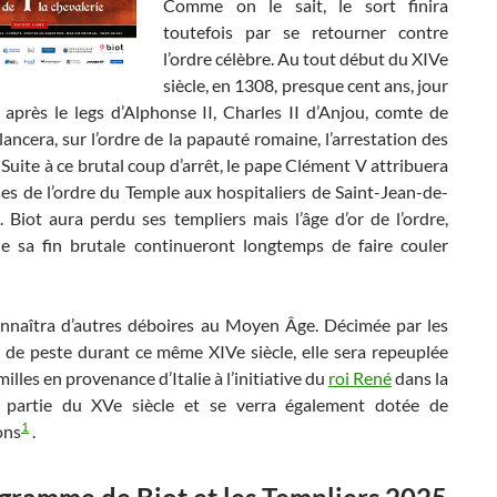
Comme on le sait, le sort finira
toutefois par se retourner contre
l’ordre célèbre. Au tout début du XIVe
siècle, en 1308, presque cent ans, jour
 après le legs d’Alphonse II, Charles II d’Anjou, comte de
ancera, sur l’ordre de la papauté romaine, l’arrestation des
 Suite à ce brutal coup d’arrêt, le pape Clément V attribuera
ses de l’ordre du Temple aux hospitaliers de Saint-Jean-de-
 Biot aura perdu ses templiers mais l’âge d’or de l’ordre,
e sa fin brutale continueront longtemps de faire couler
connaîtra d’autres déboires au Moyen Âge. Décimée par les
 de peste durant ce même XIVe siècle, elle sera repeuplée
milles en provenance d’Italie à l’initiative du
roi René
dans la
 partie du XVe siècle et se verra également dotée de
1
ons
.