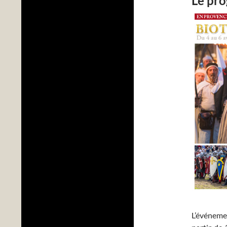
Le pro
L’événeme