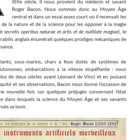
XIIIe siècle. Il nous provient du médecin et savant
Roger Bacon. Nous sommes donc au Moyen Âge
central et dans un essai assez court où il recensait les
 de la nature et de la science pour les opposer à la magie
e secretis operibus naturae et artis et de nullitate magiae
), le
rabilis anglais énumèrait quelques prodiges mécaniques de
ssance.
lants, sous-marins, chars à feux dotés de systèmes de
autonomes, embarcations à la vitesse stupéfiante : nous
us de deux siècles avant Léonard de Vinci et en puisant
iquité et ses observations, Bacon nous donne l’occasion de
une nouvelle fois sur quelques préjugés concernant l’état
ce dans lesquels la science du Moyen Âge et ses savants
nsés se tenir.