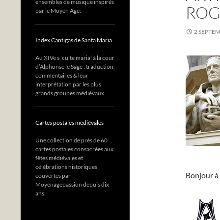
ensembles de musique inspirés
ROG
par le Moyen Âge.
2 SEPTE
Index Cantigas de Santa Maria
Au XIVe s, culte marial à la cour
d’Alphonse le Sage : traduction,
commentaires & leur
interprétation par les plus
grands groupes médiévaux.
Cartes postales médiévales
Une collection de près de 60
cartes postales consacrées aux
fêtes médiévales et
célébrations historiques
Bonjour à 
couvertes par
Moyenagepassion depuis dix
ans.