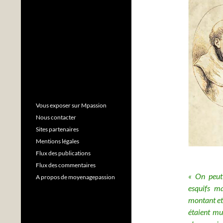
Vous exposer sur Mpassion
Nous contacter
Sites partenaires
Mentions légales
Flux des publications
Flux des commentaires
« On peut 
A propos de moyenagepassion
esquifs m
montant et 
étaient mu