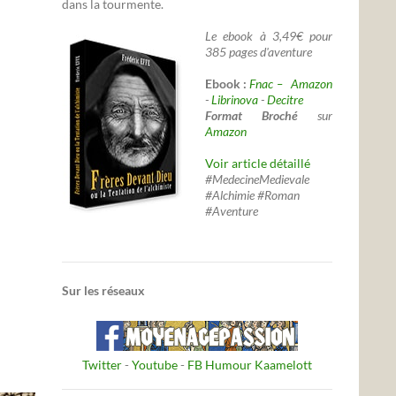
dans la tourmente.
Le ebook à 3,49€ pour
385 pages d'aventure
Ebook :
Fnac –
Amazon
-
Librinova
-
Decitre
Format Broché
sur
Amazon
Voir article détaillé
#MedecineMedievale
#Alchimie #Roman
#Aventure
Sur les réseaux
Twitter
-
Youtube
-
FB Humour Kaamelott