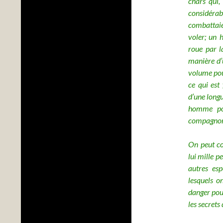
chars qui,
considérab
combattaie
voler; un 
roue par la
manière d’
volume pou
ce qui est 
d’une long
homme pou
compagnon
On peut co
lui mille p
autres esp
lesquels o
danger pou
les secrets