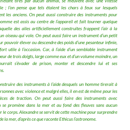
 n’étant tirés par aucun animal, se meuvent avec une vitesse
le ; l’on pense que tels étaient les chars à feux sur lesquels
nt les anciens. On peut aussi construire des instruments pour
homme est assis au centre de l’appareil et fait tourner quelque
quelle des ailes artificiellement construites frappent l’air à la
un oiseau qui vole. On peut aussi faire un instrument d’un petit
r pouvoir élever ou descendre des poids d’une pesanteur infinie,
fort utile à l’occasion. Car, à l’aide d’un semblable instrument
ueur de trois doigts, large comme eux et d’un volume moindre, un
rrait s’évader de prison, monter et descendre lui et ses
s.
nstruire des instruments à l’aide desquels un homme tirerait à
ersonnes avec violence et malgré elles, il en est de même pour les
èces de traction. On peut aussi faire des instruments avec
n se promène dans la mer et au fond des fleuves sans aucun
r le corps. Alexandre se servit de cette machine pour surprendre
 de la mer, d’après ce que raconte Ethicus l’astronome.