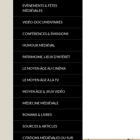
EVÈNEMENTS & FÊTES
MÉDIÉVALES
VIDÉO-DOCUMENTAIRES
CONFÉRENCES & ÉMISSIONS
HUMOUR MÉDIÉVAL
PATRIMOINE, LIEUX D’INTÉRÊT
LE MOYEN ÂGE AU CINÉMA
LE MOYEN ÂGE À LA TV
MOYEN ÂGE & JEUX VIDÉO
MÉDECINE MÉDIÉVALE
ROMANS & LIVRES
SOURCES & ARTICLES
CITATIONS MÉDIÉVALES OU SUR