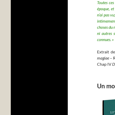
Toutes ces
époque, et 
n’ai pas vu
intimement
choses du m
ni autres 
connues. »
Extrait d
magiae
– 
Chap IV
D
Un mot