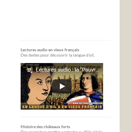
Lectures audio en vieux français
Des textes pour découvrir la langue d'oïl.
Histoire des châteaux forts
Des premières mottes castrales au XVe siècle