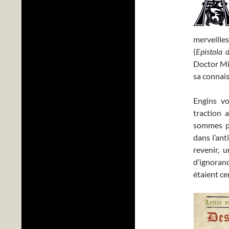
merveilles
(
Epistola d
Doctor Mi
sa connai
Engins vo
traction 
sommes pl
dans l’ant
revenir, 
d’ignoran
étaient ce