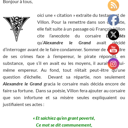
Bonjour à tous,
oici une « citation » extraite du testament de
Villon. Pour la remettre dans son contexte,
elle fait suite à un passage où François Villon
cite l’anecdote du corsaire
Diomedés
qu’
Alexandre le Grand
avait décidé
d’interroger avant de le faire condamner. Sommer de répondre
de ses crimes face à l’empereur, le pirate répondit, en
substance, que s’il en avait eu les moyens, il aurait été lui-
même empereur. Au fond, tout n’était peut-être qu’une
question d’échelle. Devant sa répartie, non seulement
Alexandre le Grand
gracia le corsaire mais décida encore de
faire sa fortune. Dans sa poésie, Villon fera ajouter au corsaire
que son infortune et sa misère seules expliquaient ou
justifiaient ses actes :
« Et saichiez qu’en grant poverté,
Ce mot se dit communement,