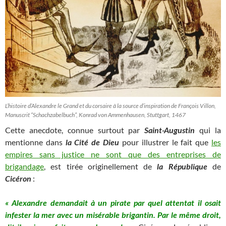
L’histoire d’Alexandre le Grand et du corsaire à la source d’inspiration de François Villon,
Manuscrit “Schachzabelbuch”, Konrad von Ammenhausen, Stuttgart, 1467
Cette anecdote, connue surtout par
Saint-Augustin
qui la
mentionne dans
la Cité de Dieu
pour illustrer le fait que
les
empires sans justice ne sont que des entreprises de
brigandage
, est tirée originellement de
la République
de
Cicéron
:
« Alexandre demandait à un pirate par quel attentat il osait
infester la mer avec un misérable brigantin. Par le même droit,