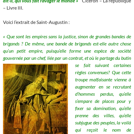
dit-il, qui vous fait ravager le monde »
Cicéron – La république
– Livre III.
Voici l’extrait de Saint-Augustin :
« Que sont les empires sans la justice, sinon de grandes bandes de
brigands ? De même, une bande de brigands est-elle autre chose
qu’un petit empire, puisqu’elle forme une espèce de société
gouvernée par un chef, liée par un contrat, et où le partage du butin
se fait suivant
certaines
règles convenues? Que cette
troupe malfaisante vienne à
augmenter en se recrutant
d’hommes perdus, qu’elle
s’empare de places pour y
fixer sa domination, qu’elle
prenne des villes, qu’elle
subjugue des peuples, la voilà
qui reçoit le nom de