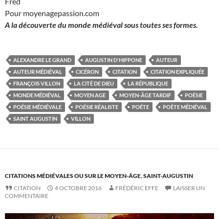
Fred
Pour moyenagepassion.com
A la découverte du monde médiéval sous toutes ses formes.
ALEXANDRE LE GRAND
AUGUSTIN D'HIPPONE
AUTEUR
AUTEUR MÉDIÉVAL
CICÉRON
CITATION
CITATION EXPLIQUÉE
FRANÇOIS VILLON
LA CITÉ DE DIEU
LA RÉPUBLIQUE
MONDE MÉDIÉVAL
MOYEN AGE
MOYEN-ÂGE TARDIF
POÉSIE
POÉSIE MÉDIÉVALE
POÉSIE RÉALISTE
POÉTE
POÈTE MÉDIÉVAL
SAINT AUGUSTIN
VILLON
CITATIONS MÉDIÉVALES OU SUR LE MOYEN-ÂGE
,
SAINT-AUGUSTIN
CITATION
4 OCTOBRE 2016
FRÉDÉRIC EFFE
LAISSER UN
COMMENTAIRE