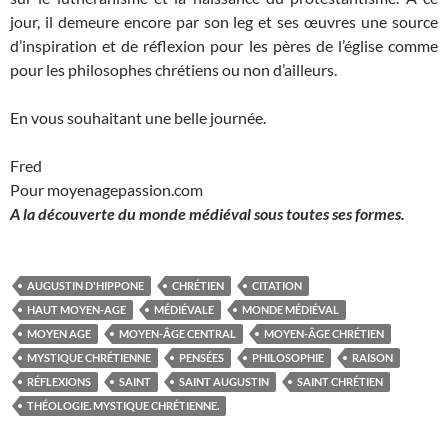
jour, il demeure encore par son leg et ses œuvres une source
d’inspiration et de réflexion pour les pères de l’église comme
pour les philosophes chrétiens ou non d’ailleurs.
En vous souhaitant une belle journée.
Fred
Pour moyenagepassion.com
A la découverte du monde médiéval sous toutes ses formes.
AUGUSTIN D'HIPPONE
CHRÉTIEN
CITATION
HAUT MOYEN-AGE
MÉDIÉVALE
MONDE MÉDIÉVAL
MOYEN AGE
MOYEN-ÂGE CENTRAL
MOYEN-ÂGE CHRÉTIEN
MYSTIQUE CHRÉTIENNE
PENSÉES
PHILOSOPHIE
RAISON
RÉFLEXIONS
SAINT
SAINT AUGUSTIN
SAINT CHRÉTIEN
THÉOLOGIE. MYSTIQUE CHRÉTIENNE.