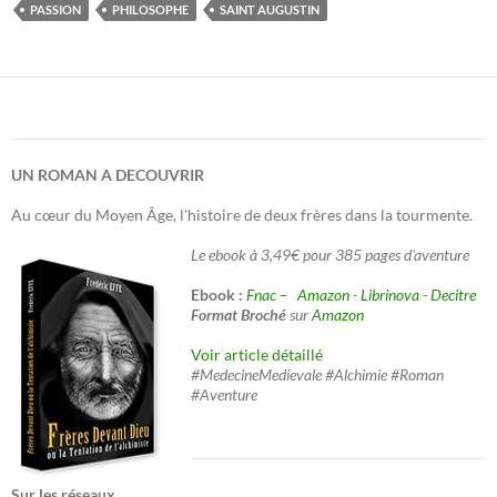
PASSION
PHILOSOPHE
SAINT AUGUSTIN
UN ROMAN A DECOUVRIR
Au cœur du Moyen Âge, l'histoire de deux frères dans la tourmente.
Le ebook à 3,49€ pour 385 pages d'aventure
Ebook :
Fnac –
Amazon
-
Librinova
-
Decitre
Format Broché
sur
Amazon
Voir article détaillé
#MedecineMedievale #Alchimie #Roman
#Aventure
Sur les réseaux