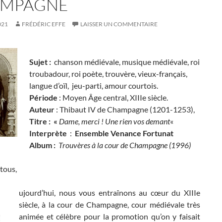
MPAGNE
021
FRÉDÉRIC EFFE
LAISSER UN COMMENTAIRE
Sujet :
chanson médiévale, musique médiévale, roi
troubadour, roi poète, trouvère, vieux-français,
langue d’oïl, jeu-parti, amour courtois.
Période
: Moyen Âge central, XIIIe siècle.
Auteur
: Thibaut IV de Champagne (1201-1253),
Titre : «
Dame, merci ! Une rien vos demant
«
Interprète
:
Ensemble Venance Fortunat
Album :
Trouvères à la cour de Champagne (1996)
tous,
ujourd’hui, nous vous entraînons au cœur du XIIIe
siècle, à la cour de Champagne, cour médiévale très
animée et célèbre pour la promotion qu’on y faisait