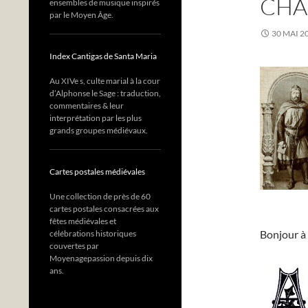
CHA
ensembles de musique inspirés
par le Moyen Âge.
30 MAI 2
Index Cantigas de Santa Maria
Au XIVe s, culte marial à la cour
d’Alphonse le Sage : traduction,
commentaires & leur
interprétation par les plus
grands groupes médiévaux.
Cartes postales médiévales
Une collection de près de 60
cartes postales consacrées aux
fêtes médiévales et
Bonjour à 
célébrations historiques
couvertes par
Moyenagepassion depuis dix
ans.