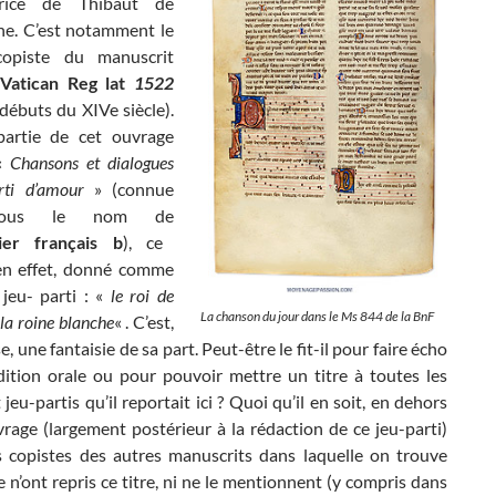
utrice de Thibaut de
e. C’est notamment le
opiste du manuscrit
Vatican Reg lat
1522
débuts du XIVe siècle).
partie de cet ouvrage
 «
Chansons et dialogues
rti d’amour
» (connue
sous le nom de
ier français b
), ce
 en effet, donné comme
 jeu- parti : «
le roi de
La chanson du jour dans le Ms 844 de la BnF
 la roine blanche
« . C’est,
, une fantaisie de sa part. Peut-être le fit-il pour faire écho
dition orale ou pour pouvoir mettre un titre à toutes les
 jeu-partis qu’il reportait ici ? Quoi qu’il en soit, en dehors
rage (largement postérieur à la rédaction de ce jeu-parti)
 copistes des autres manuscrits dans laquelle on trouve
e n’ont repris ce titre, ni ne le mentionnent (y compris dans