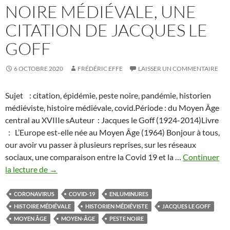
NOIRE MÉDIÉVALE, UNE
CITATION DE JACQUES LE
GOFF
6 OCTOBRE 2020
FRÉDÉRIC EFFE
LAISSER UN COMMENTAIRE
Sujet : citation, épidémie, peste noire, pandémie, historien
médiéviste, histoire médiévale, covid.Période : du Moyen Âge
central au XVIIIe sAuteur : Jacques le Goff (1924-2014)Livre
: L’Europe est-elle née au Moyen Âge (1964) Bonjour à tous,
our avoir vu passer à plusieurs reprises, sur les réseaux
sociaux, une comparaison entre la Covid 19 et la …
Continuer
La
la lecture de
→
réalité
de
CORONAVIRUS
COVID-19
ENLUMINURES
la
HISTOIRE MÉDIÉVALE
HISTORIEN MÉDIÉVISTE
JACQUES LE GOFF
peste
MOYEN ÂGE
MOYEN-ÂGE
PESTE NOIRE