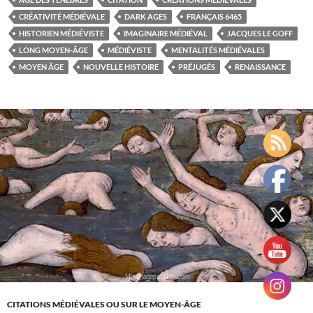
âge
CRÉATIVITÉ MÉDIÉVALE
DARK AGES
FRANÇAIS 6465
des
HISTORIEN MÉDIÉVISTE
IMAGINAIRE MÉDIÉVAL
JACQUES LE GOFF
ténèbres,
LONG MOYEN-ÂGE
MÉDIÉVISTE
MENTALITÉS MÉDIÉVALES
jacques
MOYEN ÂGE
NOUVELLE HISTOIRE
PRÉJUGÉS
RENAISSANCE
le
goff
CITATIONS MÉDIÉVALES OU SUR LE MOYEN-ÂGE