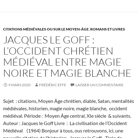
noire
médiévale,
une
citation
CITATIONS MÉDIÉVALES OU SUR LE MOYEN-ÂGE
De
,
ROMANS ET LIVRES
JACQUES LE GOFF :
Jacques
le
L’OCCIDENT CHRÉTIEN
Goff
MÉDIÉVAL ENTRE MAGIE
NOIRE ET MAGIE BLANCHE
9 MARS 2020
FRÉDÉRIC EFFE
LAISSER UN COMMENTAIRE
Sujet : citations, Moyen Âge chrétien, diable, Satan, mentalités
médiévales, historien, magie noire, magie blanche, occident
médiéval. Période : Moyen Âge central, XIe siècle & suivants.
Auteur : Jacques le Goff Livre : La civilisation de l’Occident
Médiéval (1964) Bonjour à tous, ous retrouvons, ici, une
nouvelle citation de l’historien Jacques le Goff. Tirée de …