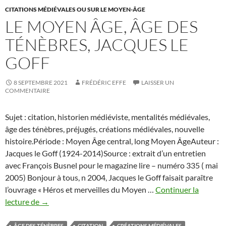
CITATIONS MÉDIÉVALES OU SUR LE MOYEN-ÂGE
LE MOYEN ÂGE, ÂGE DES
TÉNÈBRES, JACQUES LE
GOFF
8 SEPTEMBRE 2021
FRÉDÉRIC EFFE
LAISSER UN
COMMENTAIRE
Sujet : citation, historien médiéviste, mentalités médiévales,
âge des ténèbres, préjugés, créations médiévales, nouvelle
histoire.Période : Moyen Âge central, long Moyen ÂgeAuteur :
Jacques le Goff (1924-2014)Source : extrait d’un entretien
avec François Busnel pour le magazine lire – numéro 335 ( mai
2005) Bonjour à tous, n 2004, Jacques le Goff faisait paraître
l’ouvrage « Héros et merveilles du Moyen …
Continuer la
Le
lecture de
→
Moyen
Âge,
ÂGE DES TÉNÈBRES
CITATION
CRÉATIONS MÉDIÉVALES