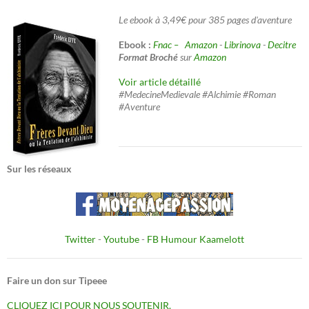
Le ebook à 3,49€ pour 385 pages d'aventure
Ebook :
Fnac –
Amazon
-
Librinova
-
Decitre
Format Broché
sur
Amazon
Voir article détaillé
#MedecineMedievale #Alchimie #Roman
#Aventure
Sur les réseaux
Twitter
-
Youtube
-
FB Humour Kaamelott
Faire un don sur Tipeee
CLIQUEZ ICI POUR NOUS SOUTENIR.