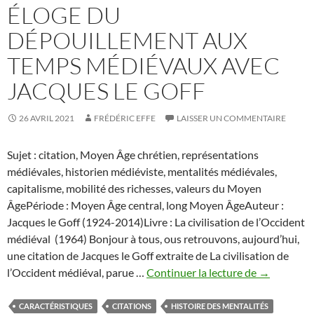
ÉLOGE DU
DÉPOUILLEMENT AUX
TEMPS MÉDIÉVAUX AVEC
JACQUES LE GOFF
26 AVRIL 2021
FRÉDÉRIC EFFE
LAISSER UN COMMENTAIRE
Sujet : citation, Moyen Âge chrétien, représentations
médiévales, historien médiéviste, mentalités médiévales,
capitalisme, mobilité des richesses, valeurs du Moyen
ÂgePériode : Moyen Âge central, long Moyen ÂgeAuteur :
Jacques le Goff (1924-2014)Livre : La civilisation de l’Occident
médiéval (1964) Bonjour à tous, ous retrouvons, aujourd’hui,
une citation de Jacques le Goff extraite de La civilisation de
éloge
l’Occident médiéval, parue …
Continuer la lecture de
→
du
dépouillem
CARACTÉRISTIQUES
CITATIONS
HISTOIRE DES MENTALITÉS