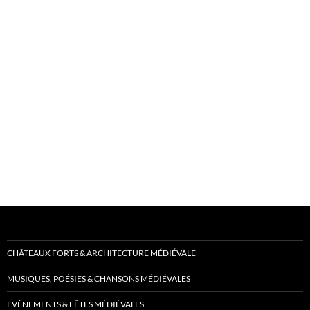
CHÂTEAUX FORTS & ARCHITECTURE MÉDIÉVALE
MUSIQUES, POÉSIES & CHANSONS MÉDIÉVALES
EVÈNEMENTS & FÊTES MÉDIÉVALES