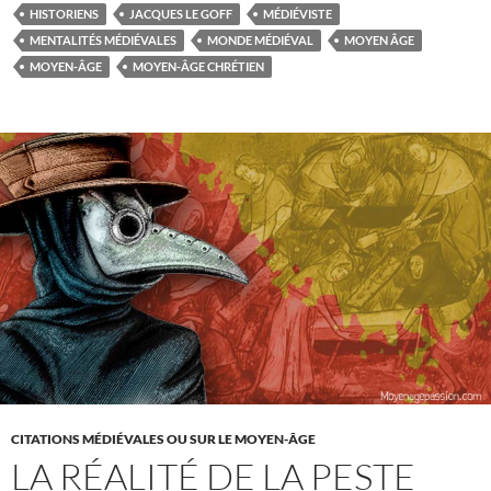
aux
HISTORIENS
JACQUES LE GOFF
MÉDIÉVISTE
temps
MENTALITÉS MÉDIÉVALES
MONDE MÉDIÉVAL
MOYEN ÂGE
médiévaux
MOYEN-ÂGE
MOYEN-ÂGE CHRÉTIEN
avec
Jacques
Le
goff
CITATIONS MÉDIÉVALES OU SUR LE MOYEN-ÂGE
LA RÉALITÉ DE LA PESTE