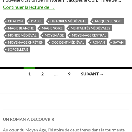
Jacques
Continuer la lecture de
→
le
Goff
CITATION
DIABLE
HISTORIEN MÉDIÉVISTE
JACQUES LE GOFF
:
MAGIE BLANCHE
MAGIE NOIRE
MENTALITÉS MÉDIÉVALES
l’occident
MONDE MÉDIÉVAL
MOYEN ÂGE
MOYEN-ÂGE CENTRAL
chrétien
MOYEN-ÂGE CHRÉTIEN
OCCIDENT MÉDIÉVAL
ROMAN
SATAN
médiéval
SORCELLERIE
entre
magie
noire
Navigation
1
2
…
9
SUIVANT →
et
des
magie
blanche
articles
UN ROMAN A DECOUVRIR
Au cœur du Moyen Âge, l'histoire de deux frères dans la tourmente.