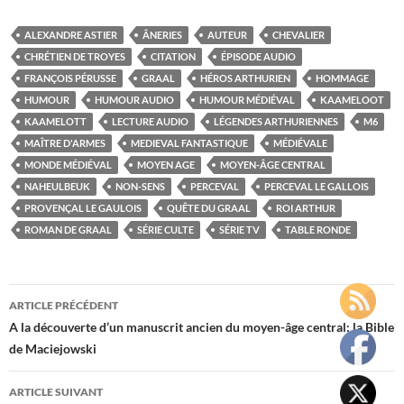
ALEXANDRE ASTIER
ÂNERIES
AUTEUR
CHEVALIER
CHRÉTIEN DE TROYES
CITATION
ÉPISODE AUDIO
FRANÇOIS PÉRUSSE
GRAAL
HÉROS ARTHURIEN
HOMMAGE
HUMOUR
HUMOUR AUDIO
HUMOUR MÉDIÉVAL
KAAMELOOT
KAAMELOTT
LECTURE AUDIO
LÉGENDES ARTHURIENNES
M6
MAÎTRE D'ARMES
MEDIEVAL FANTASTIQUE
MÉDIÉVALE
MONDE MÉDIÉVAL
MOYEN AGE
MOYEN-ÂGE CENTRAL
NAHEULBEUK
NON-SENS
PERCEVAL
PERCEVAL LE GALLOIS
PROVENÇAL LE GAULOIS
QUÊTE DU GRAAL
ROI ARTHUR
ROMAN DE GRAAL
SÉRIE CULTE
SÉRIE TV
TABLE RONDE
Navigation
ARTICLE PRÉCÉDENT
des
A la découverte d’un manuscrit ancien du moyen-âge central: la Bible
de Maciejowski
articles
ARTICLE SUIVANT