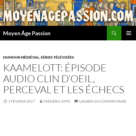
Aller
au
contenu
Recherche
Moyen Âge Passion
MENU
PRINCI
HUMOUR MÉDIÉVAL
,
SÉRIES TÉLÉVISÉES
KAAMELOTT: ÉPISODE
AUDIO CLIN D’OEIL,
PERCEVAL ET LES ÉCHECS
1 FÉVRIER 2017
FRÉDÉRIC EFFE
LAISSER UN COMMENTAIRE