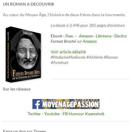
UN ROMAN A DECOUVRIR
Au cœur du Moyen Âge, l'histoire de deux frères dans la tourmente.
Le ebook à 3,49€ pour 385 pages d'aventure
Ebook :
Fnac –
Amazon
-
Librinova
-
Decitre
Format Broché
sur
Amazon
Voir article détaillé
#MedecineMedievale #Alchimie #Roman
#Aventure
Sur les réseaux
Twitter
-
Youtube
-
FB Humour Kaamelott
Faire un don sur Tipeee