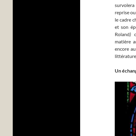
survolera
reprise ou
le cadre 
et son ép
Roland
)
qu
matière a
encore au
littératur
Un échang