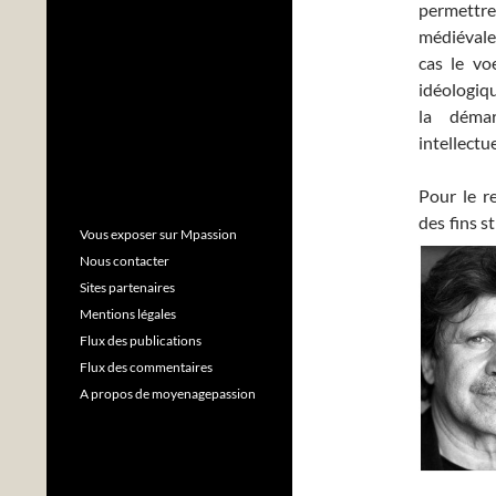
permettre 
médiévale 
cas le vo
idéologique
la déma
intellectu
Pour le re
des fins s
Vous exposer sur Mpassion
Nous contacter
Sites partenaires
Mentions légales
Flux des publications
Flux des commentaires
A propos de moyenagepassion