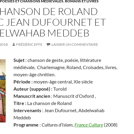
 POÉSIES ET CHANSONS MÉDIÉVALES
,
ROMANS ET LIVRES
CHANSON DE ROLAND
C JEAN DUFOURNET ET
ELWAHAB MEDDEB
2018
FRÉDÉRIC EFFE
LAISSER UN COMMENTAIRE
Sujet :
chanson de geste, poésie, littérature
médiévale, Charlemagne, Roland, Croisades, livres,
moyen-âge chrétien.
Période :
moyen-âge central, XIe siècle
Auteur (supposé) :
Turold
Manuscrit ancien
: Manuscrit d’Oxford ,
Titre :
La chanson de Roland
Intervenants
: Jean Dufournet, Abdelwahab
Meddeb
Programme
:
Cultures d’Islam,
France Culture
(2008)