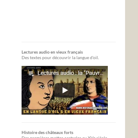
Lectures audio en vieux français
Des textes pour découvrir la langue d'oïl.
Histoire des châteaux forts
Des premières mottes castrales au XVe siècle