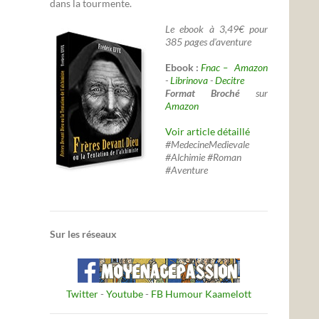
dans la tourmente.
Le ebook à 3,49€ pour
385 pages d'aventure
Ebook :
Fnac –
Amazon
-
Librinova
-
Decitre
Format Broché
sur
Amazon
Voir article détaillé
#MedecineMedievale
#Alchimie #Roman
#Aventure
Sur les réseaux
Twitter
-
Youtube
-
FB Humour Kaamelott