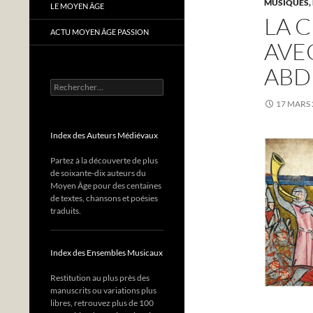
MUSIQUES,
LE MOYEN ÂGE
LA 
ACTU MOYEN ÂGE PASSION
AVE
ABD
Rechercher :
17 MARS 
Index des Auteurs Médiévaux
Partez à la découverte de plus
de soixante-dix auteurs du
Moyen Âge pour des centaines
de textes, chansons et poésies
traduits.
Index des Ensembles Musicaux
Restitution au plus près des
manuscrits ou variations plus
libres, retrouvez plus de 100