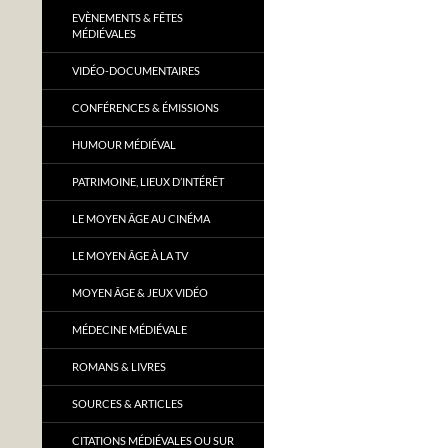
EVÈNEMENTS & FÊTES
MÉDIÉVALES
VIDÉO-DOCUMENTAIRES
CONFÉRENCES & ÉMISSIONS
HUMOUR MÉDIÉVAL
PATRIMOINE, LIEUX D’INTÉRÊT
LE MOYEN ÂGE AU CINÉMA
LE MOYEN ÂGE À LA TV
MOYEN ÂGE & JEUX VIDÉO
MÉDECINE MÉDIÉVALE
ROMANS & LIVRES
SOURCES & ARTICLES
CITATIONS MÉDIÉVALES OU SUR