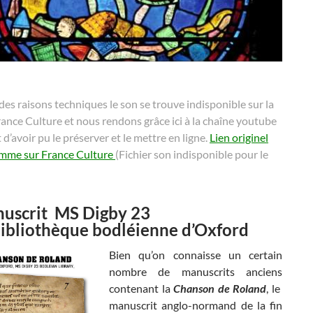
des raisons techniques le son se trouve indisponible sur la
ance Culture et nous rendons grâce ici à la chaîne youtube
t d’avoir pu le préserver et le mettre en ligne.
Lien originel
mme sur France Culture
(Fichier son indisponible pour le
nuscrit
MS Digby 23
bibliothèque bodléienne d’Oxford
Bien qu’on connaisse un certain
nombre de manuscrits anciens
contenant la
Chanson de Roland
, le
manuscrit anglo-normand de la fin