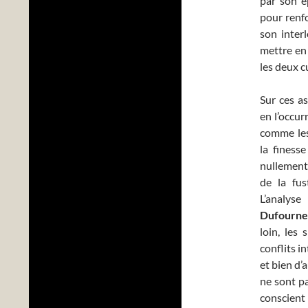
par son é
pour renfo
son inter
mettre en 
les deux c
Sur ces as
en l’occur
comme les
la finesse
nullement 
de la fus
L’analys
Dufourn
loin, les 
conflits i
et bien d’
ne sont pa
conscient