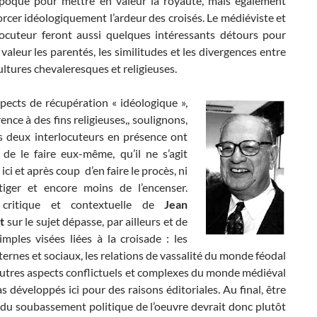
poque pour mettre en valeur la royauté, mais également
rcer idéologiquement l’ardeur des croisés. Le médiéviste et
locuteur feront aussi quelques intéressants détours pour
valeur les parentés, les similitudes et les divergences entre
ultures chevaleresques et religieuses.
pects de récupération « idéologique »,
rence à des fins religieuses,, soulignons,
 deux interlocuteurs en présence ont
 de le faire eux-même, qu’il ne s’agit
ici et après coup d’en faire le procès, ni
tiger et encore moins de l’encenser.
e critique et contextuelle de
Jean
et
sur le sujet dépasse, par ailleurs et de
simples visées liées à la croisade : les
nternes et sociaux, les relations de vassalité du monde féodal
autres aspects conflictuels et complexes du monde médiéval
s développés ici pour des raisons éditoriales. Au final, être
 du soubassement politique de l’oeuvre devrait donc plutôt