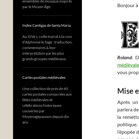
ensembles de musique inspirés
Bonjour à 
par le Moyen Âge.
Index Cantigas de Santa Maria
Au XIVe s, culte marial à la cour
d’Alphonse le Sage : traduction,
commentaires & leur
interprétation par les plus
Roland
. D
grands groupes médiévaux.
médiévale
vous propo
Cartes postales médiévales
Une collection de près de 60
Mise e
cartes postales consacrées aux
fêtes médiévales et
Après un
célébrations historiques
parlera de
couvertes par
la remetta
Moyenagepassion depuis dix
ans.
politique.
l’épopée 