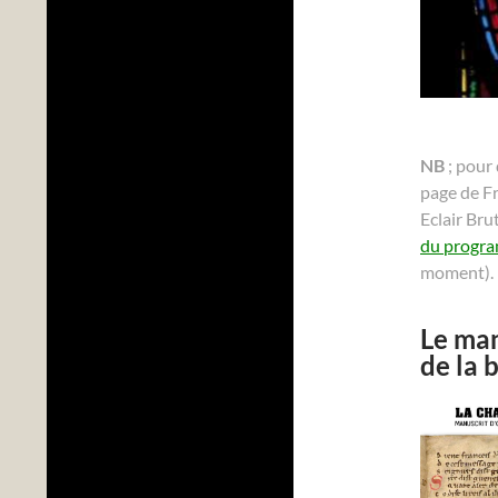
NB
; pour 
page de Fr
Eclair Bru
du progra
moment).
Le ma
de la 