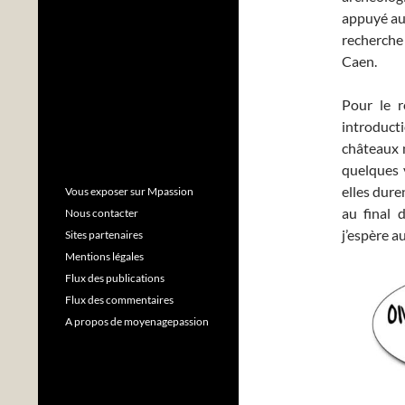
appuyé aux
recherche 
Caen.
Pour le r
introduct
châteaux m
quelques v
elles dur
Vous exposer sur Mpassion
au final 
Nous contacter
j’espère a
Sites partenaires
Mentions légales
Flux des publications
Flux des commentaires
A propos de moyenagepassion