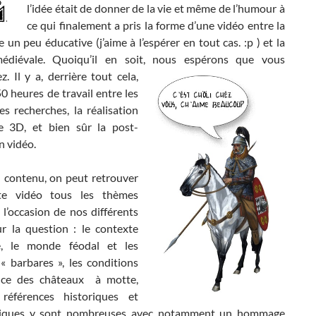
l’idée était de donner de la vie et même de l’humour à
ce qui finalement a pris la forme d’une vidéo entre la
 un peu éducative (j’aime à l’espérer en tout cas. :p ) et la
médiévale. Quoiqu’il en soit, nous espérons que vous
z. Il y a, derrière
tout cela,
0 heures de travail entre les
les recherches, la réalisation
 3D, et bien sûr la post-
n vidéo.
 contenu, on peut retrouver
te vidéo tous les thèmes
l’occasion de nos différents
ur la question : le contexte
ue, le monde féodal et les
« barbares », les conditions
nce des châteaux à motte,
 références historiques et
giques y sont nombreuses avec notamment un hommage