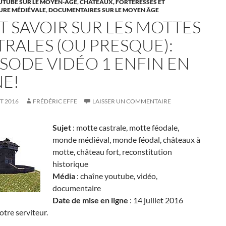
UTUBE SUR LE MOYEN-ÂGE
,
CHÂTEAUX, FORTERESSES ET
URE MÉDIÉVALE
,
DOCUMENTAIRES SUR LE MOYEN ÂGE
T SAVOIR SUR LES MOTTES
TRALES (OU PRESQUE):
ISODE VIDÉO 1 ENFIN EN
NE!
ET 2016
FRÉDÉRIC EFFE
LAISSER UN COMMENTAIRE
Sujet
: motte castrale, motte féodale,
monde médiéval, monde féodal, châteaux à
motte, château fort, reconstitution
historique
Média
: chaîne youtube, vidéo,
documentaire
Date de mise en ligne
: 14 juillet 2016
otre serviteur.