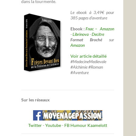
dans la tourmente.
Le ebook à 3,49€ pour
385 pages d'aventure
Ebook :
Fnac –
Amazon
-
Librinova
-
Decitre
Format Broché
sur
Amazon
Voir article détaillé
#MedecineMedievale
#Alchimie #Roman
#Aventure
Sur les réseaux
Twitter
-
Youtube
-
FB Humour Kaamelott