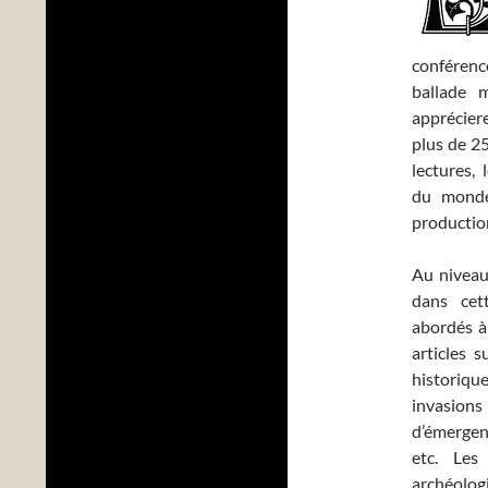
conférence
ballade 
appréciere
plus de 25
lectures, 
du monde
productio
Au niveau
dans cet
abordés à 
articles s
historiq
invasions 
d’émerge
etc. Les
archéolo