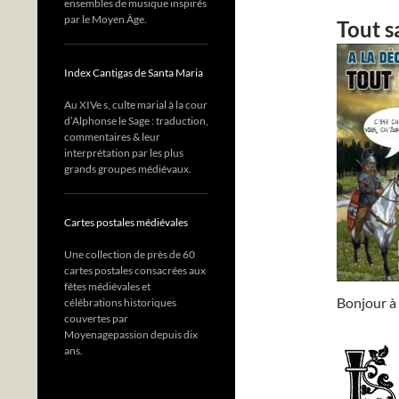
ensembles de musique inspirés
par le Moyen Âge.
Tout s
Index Cantigas de Santa Maria
Au XIVe s, culte marial à la cour
d’Alphonse le Sage : traduction,
commentaires & leur
interprétation par les plus
grands groupes médiévaux.
Cartes postales médiévales
Une collection de près de 60
cartes postales consacrées aux
fêtes médiévales et
Bonjour à 
célébrations historiques
couvertes par
Moyenagepassion depuis dix
ans.