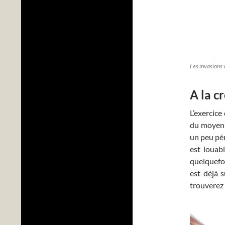
Les invasions 
A la c
L’exercice
du moyen-â
un peu pér
est louabl
quelquefoi
est déjà 
trouverez 