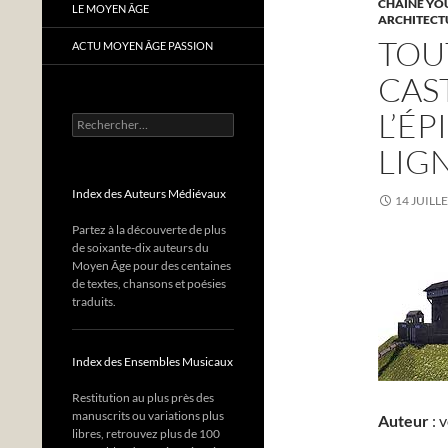
CHAÎNE YO
LE MOYEN ÂGE
ARCHITECT
TOU
ACTU MOYEN ÂGE PASSION
CAS
L’ÉP
Rechercher :
LIG
Index des Auteurs Médiévaux
14 JUILL
Partez à la découverte de plus
de soixante-dix auteurs du
Moyen Âge pour des centaines
de textes, chansons et poésies
traduits.
Index des Ensembles Musicaux
Restitution au plus près des
manuscrits ou variations plus
Auteur
: v
libres, retrouvez plus de 100