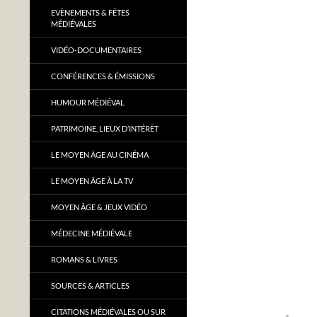
EVÈNEMENTS & FÊTES
MÉDIÉVALES
VIDÉO-DOCUMENTAIRES
CONFÉRENCES & ÉMISSIONS
HUMOUR MÉDIÉVAL
PATRIMOINE, LIEUX D’INTÉRÊT
LE MOYEN ÂGE AU CINÉMA
LE MOYEN ÂGE À LA TV
MOYEN ÂGE & JEUX VIDÉO
MÉDECINE MÉDIÉVALE
ROMANS & LIVRES
SOURCES & ARTICLES
CITATIONS MÉDIÉVALES OU SUR