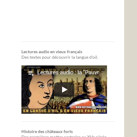
Lectures audio en vieux français
Des textes pour découvrir la langue d'oïl.
Histoire des châteaux forts
Des premières mottes castrales au XVe siècle