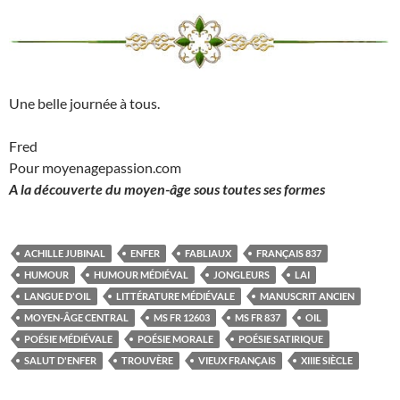
Une belle journée à tous.
Fred
Pour moyenagepassion.com
A la découverte du moyen-âge sous toutes ses formes
ACHILLE JUBINAL
ENFER
FABLIAUX
FRANÇAIS 837
HUMOUR
HUMOUR MÉDIÉVAL
JONGLEURS
LAI
LANGUE D'OIL
LITTÉRATURE MÉDIÉVALE
MANUSCRIT ANCIEN
MOYEN-ÂGE CENTRAL
MS FR 12603
MS FR 837
OIL
POÉSIE MÉDIÉVALE
POÉSIE MORALE
POÉSIE SATIRIQUE
SALUT D'ENFER
TROUVÈRE
VIEUX FRANÇAIS
XIIIE SIÈCLE