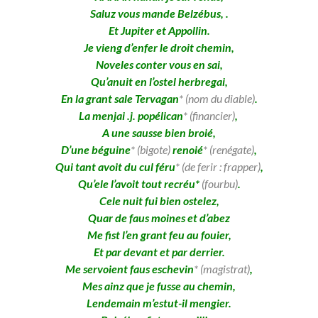
Saluz vous mande Belzébus, .
Et Jupiter et Appollin.
Je vieng d’enfer le droit chemin,
Noveles conter vous en sai,
Qu’anuit en l’ostel herbregai,
En la grant sale Tervagan
* (nom du diable)
.
La menjai .j. popélican
* (financier)
,
A une sausse bien broié,
D’une béguine
* (bigote)
renoié
* (renégate)
,
Qui tant avoit du cul féru
* (de ferir : frapper)
,
Qu’ele l’avoit tout recréu*
(fourbu)
.
Cele nuit fui bien ostelez,
Quar de faus moines et d’abez
Me fist l’en grant feu au fouier,
Et par devant et par derrier.
Me servoient faus eschevin
* (magistrat)
,
Mes ainz que je fusse au chemin,
Lendemain m’estut-il mengier.