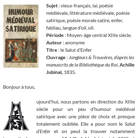
Sujet
: vieux-français, lai, poésie
médiévale, littérature médiévale, poésie
satirique, poésie morale satire, enfer,
fabliau, langue d’oil, oil.
Période
: Moyen-âge central XIIIe siècle.
Auteur
: anonyme
Titre
: le Salut d’Enfer
Ouvrage
:
Jongleurs & Trouvères, d’après les
manuscrits de la Bibliothèque du Roi
,
Achille
Jubinal,
1835.
Bonjour à tous,
ujourd’hui, nous partons en direction du XIIIe
siècle pour un peu d’humour médiéval
satirique avec une pièce de choix et presque
totalement oubliée. Elle a pour nom le
Salut
d’Enfer
et on peut la trouver notamment