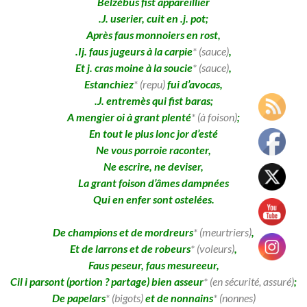
Belzébus fist appareillier
.J. userier, cuit en .j. pot;
Après faus monnoiers en rost,
.Ij. faus jugeurs à la carpie
* (sauce)
,
Et j. cras moine à la soucie
* (sauce)
,
Estanchiez
* (repu)
fui d’avocas,
.J. entremès qui fist baras;
A mengier oi à grant plenté
* (à foison)
;
En tout le plus lonc jor d’esté
Ne vous porroie raconter,
Ne escrire, ne deviser,
La grant foison d’âmes dampnées
Qui en enfer sont ostelées.
De champions et de mordreurs
* (meurtriers)
,
Et de larrons et de robeurs
* (voleurs)
,
Faus peseur, faus mesureeur,
Cil i parsont (portion ? partage) bien asseur
* (en sécurité, assuré)
;
De papelars
* (bigots)
et de nonnains
* (nonnes)