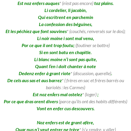
Est noz enfers auques
* (n’est pas encore)
toz plains.
Li cordelier, li jacobin,
Qui escritrent en parchemin
La confession des béguines,
Et les péchiez que font souvines
* (couchés, renversés sur le dos)
;
Li noir moine i sont mal venu,
Por ce que il ont trop foutu;
(foutiner se battre)
Si en sont batu en chapitle.
Li blanc moine n’i sont pas quite,
Quant l’en i doit chanter à note
Dedenz enfer à grant riote
* (discussion, querelle)
.
De cels aus sas et aus barrez
* ( frères en sac et frères barrés ou
bariolés : les Carmes)
Est noz enſers mal ostelez
* (loger)
;
Por ce que dras orent divers
(parce qu’ils ont des habits différents)
Vont en enfer cus descouvers.
Noz enfers est de grant afère,
Quar nus n’i veut entrer ne trère
*
(s’y rendre, y aller)