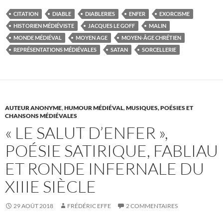
CITATION
DIABLE
DIABLERIES
ENFER
EXORCISME
HISTORIEN MÉDIÉVISTE
JACQUES LE GOFF
MALIN
MONDE MÉDIÉVAL
MOYEN AGE
MOYEN-ÂGE CHRÉTIEN
REPRÉSENTATIONS MÉDIÉVALES
SATAN
SORCELLERIE
AUTEUR ANONYME
,
HUMOUR MÉDIÉVAL
,
MUSIQUES, POÉSIES ET
CHANSONS MÉDIÉVALES
« LE SALUT D’ENFER »,
POÉSIE SATIRIQUE, FABLIAU
ET RONDE INFERNALE DU
XIIIE SIÈCLE
29 AOÛT 2018
FRÉDÉRIC EFFE
2 COMMENTAIRES