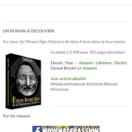
UN ROMAN A DECOUVRIR
Au cœur du Moyen Âge, l'histoire de deux frères dans la tourmente.
Le ebook à 3,49€ pour 385 pages d'aventure
Ebook :
Fnac –
Amazon
-
Librinova
-
Decitre
Format Broché
sur
Amazon
Voir article détaillé
#MedecineMedievale #Alchimie #Roman
#Aventure
Sur les réseaux