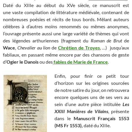
Daté du XIIIe au début du XVe siècle, ce manuscrit est
une vaste compilation de littérature médiévale, contenant de
nombreuses poésies et récits de tous bords. Mêlant auteurs
célèbres à d’autres moins renommés ou mêmes anonymes,
l’ouvrage présente aussi une large variété de thèmes qui vont
des légendes arthuriennes (fragment du
Roman de Brut
de
Wace
,
Chevalier au lion
de
Chrétien de Troyes
, …) jusqu’aux
fabliaux, en passant même encore par des chansons de geste
d’
Ogier le Danois
ou des
fables de Marie de France
.
Enfin, pour finir ce petit tour
d’horizon sur les origines sourcées
de notre satire du jour, on retrouvera
encore quelques uns de ses vers au
sein d’une autre pièce intitulée
Les
XXIII Manières de Vilains
, présente
dans le
Manuscrit Français 1553
(MS Fr 1553),
daté du XIIIe.