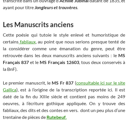
transcrite dans un ouvrage d’
Achille Jubinal
datant de 1835, et
ayant pour titre
Jongleurs et trouvères
.
Les Manuscrits anciens
Cette poésie qui tutoie le style enlevé et humoristique de
certains
fabliaux
, au point que nous serions presque tenté de
la considérer comme une émanation du genre, peut être
retrouvée dans les deux manuscrits anciens suivants : le
MS
Français 837
et le
MS Français 12603
, tous deux conservés à
la BnF).
Le premier manuscrit, le
MS Fr 837
(
consultable ici sur le site
Gallica
), est à l’origine de la transcription reportée ici. Il est
daté de la fin du XIIIe siècle et contient pas moins de 249
oeuvres, à l’écriture gothique appliquée. On y trouve des
fabliaux, des dits et des contes en vers. dont un peu plus d’une
trentaine de pièces de
Rutebeuf
.