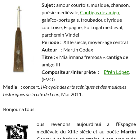
Sujet :
amour courtois, musique, chanson,
poésie médiévale,
Cantigas de amigo
,
galaïco-portugais, troubadour, lyrique
courtoise, Espagne, Portugal médiéval,
parchemin Vindel
Période :
XIIIe siècle, moyen-âge central
Auteur
: Martín Codax
Titre : «
Mia irmana fremosa », cantiga de
amigo III
Compositeur/Interprète
:
Efrén López
,
(EVO)
Media
: concert,
IVe cycle des arts scéniques et des musiques
historiques de la cité de León
, Mai 2011.
Bonjour à tous,
ous revenons aujourd’hui à l’Espagne
médiévale du XIIIe siècle et au poète
Martín
Coda
x, à sa lyrique courtoise, à son amour de