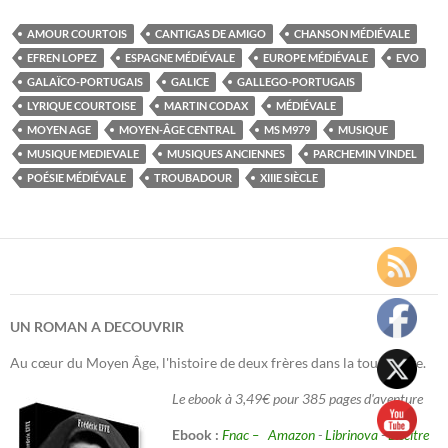
AMOUR COURTOIS
CANTIGAS DE AMIGO
CHANSON MÉDIÉVALE
EFREN LOPEZ
ESPAGNE MÉDIÉVALE
EUROPE MÉDIÉVALE
EVO
GALAÏCO-PORTUGAIS
GALICE
GALLEGO-PORTUGAIS
LYRIQUE COURTOISE
MARTIN CODAX
MÉDIÉVALE
MOYEN AGE
MOYEN-ÂGE CENTRAL
MS M979
MUSIQUE
MUSIQUE MEDIEVALE
MUSIQUES ANCIENNES
PARCHEMIN VINDEL
POÉSIE MÉDIÉVALE
TROUBADOUR
XIIIE SIÈCLE
UN ROMAN A DECOUVRIR
Au cœur du Moyen Âge, l'histoire de deux frères dans la tourmente.
Le ebook à 3,49€ pour 385 pages d'aventure
Ebook :
Fnac –
Amazon
-
Librinova
-
Decitre