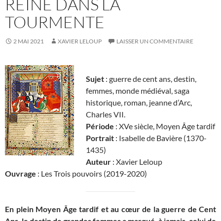
REINE DANS LA
TOURMENTE
2 MAI 2021
XAVIER LELOUP
LAISSER UN COMMENTAIRE
Sujet
: guerre de cent ans, destin,
femmes, monde médiéval, saga
historique, roman, jeanne d’Arc,
Charles VII.
Période
: XVe siècle, Moyen Âge tardif
Portrait
: Isabelle de Bavière (1370-
1435)
Auteur
: Xavier Leloup
Ouvrage
: Les Trois pouvoirs (2019-2020)
En plein Moyen Âge tardif et au cœur de la guerre de Cent
Ans, le destin de grandes femmes a marqué, à jamais, celui de