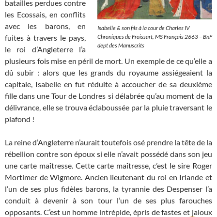
batailles perdues contre
les Ecossais, en conflits
avec les barons, en
Isabelle & son fils à la cour de Charles IV
fuites à travers le pays,
Chroniques de Froissart,
MS Français 2663 – BnF
dept des Manuscrits
le roi d’Angleterre l’a
plusieurs fois mise en péril de mort. Un exemple de ce qu’elle a
dû subir : alors que les grands du royaume assiégeaient la
capitale, Isabelle en fut réduite à accoucher de sa deuxième
fille dans une Tour de Londres si délabrée qu’au moment de la
délivrance, elle se trouva éclaboussée par la pluie traversant le
plafond !
La reine d’Angleterre n’aurait toutefois osé prendre la tête de la
rébellion contre son époux si elle n’avait possédé dans son jeu
une carte maîtresse. Cette carte maîtresse, c’est le sire Roger
Mortimer de Wigmore. Ancien lieutenant du roi en Irlande et
l’un de ses plus fidèles barons, la tyrannie des Despenser l’a
conduit à devenir à son tour l’un de ses plus farouches
opposants. C’est un homme intrépide, épris de fastes et jaloux