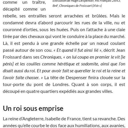
Exécution de Hugh Despenser, Ms Français 2643,
comme un traître,
BnF,
Chroniques de Froissart
(XVe s)
décapité comme un
rebelle, ses entrailles seront arrachées et brûlées. Mais le
condamné devra d’abord parcourir les rues de la ville, nu et
couronné d’orties, sous les huées. Puis on l’attache à une claie
tirée par des chevaux qui vont le conduire à la place du marché.
Là, il est pendu à une grande échelle par un nœud coulant
passé autour de son cou.
« Et quand il fut ainsi lié »
, décrit Jean
Froissard dans ses
Chroniques
,
« on lui coupa en premier le vit [le
pénis] et les couilles comme hérétique et sodomite, ainsi que l’on
disait aussi du roi. Et pour avoir fait se quereller le roi et la reine et
l’avoir faite chasser. »
La tête de Despenser finira clouée sur la
tour-porte du pont de Londres. Quant à son corps, il est
découpé en quatre quartiers expédiés aux grandes villes.
Un roi sous emprise
La reine d’Angleterre, Isabelle de France, tient sa revanche. Des
années qu’elle courbe le dos face aux humiliations, aux avanies,