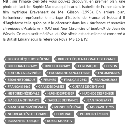
NB
: sur l’image d’en-tête vous pouvez découvrir, en premier plan, une
photo de l’actrice Sophie Marceau qui incarnait Isabelle de France dans le
film mythique Braveheart de Mel Gibson (1995). En arrière plan,
l’enluminure représente le mariage d’Isabelle de France et Edouard II
d’Angleterre telle qu’on peut le découvrir dans les
« Anciennes et nouvelles
chroniques d’Angleterre » (Old and New Chronicles of England)
de Jean de
Wavrin. Ce manuscrit médiéval du XVe siècle est actuellement conservé à
la British Library sous la référence Royal MS 15 E IV.
BIBLIOTHÈQUE BODLÉIENNE
BIBLIOTHÈQUE NATIONALE DE FRANCE
BODLEIAN LIBRARY
BRITISH LIBRARY
CHRONIQUES
DESTIN
EDITION LA RAVINIÈRE
EDOUARD II D'ANGLETERRE
ENLUMINURES
ESSAI HISTORIQUE
FEMMES
FRANÇAIS 2643
FRANÇAIS 2663
FRANÇAIS 6465
GRANDES DAMES
GUERRE DE CENT ANS
HISTOIRE MÉDIÉVALE
HUGH DESPENSER
HUON DE DESPENSER
ISABELLA OF FRANCE
ISABELLE DE FRANCE
JEAN FROISSART
MANUSCRITS MÉDIÉVAUX
MONDE MÉDIÉVAL
MS. RAWL. C. 292
NOUVEAUTÉS LITTÉRAIRES
PORTRAIT
POUVOIR FÉMININ
ROMAN HISTORIQUE
ROYAL MS 15 E IV