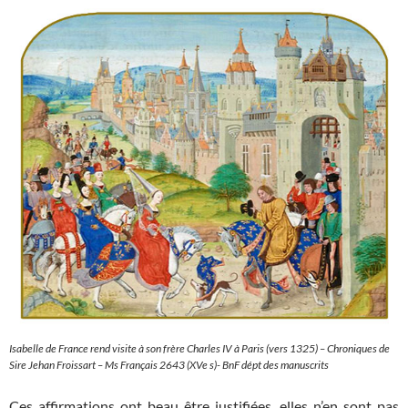
Isabelle de France rend visite à son frère Charles IV
à Paris (vers 1325) –
Chroniques de
Sire Jehan Froissart
– Ms Français 2643 (XVe s)- BnF dépt des manuscrits
Ces affirmations ont beau être justifiées, elles n’en sont pas