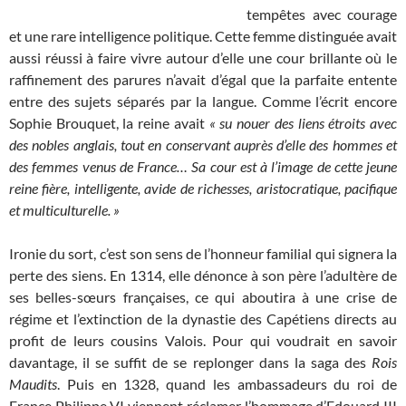
tempêtes avec courage
et une rare intelligence politique. Cette femme distinguée avait
aussi réussi à faire vivre autour d’elle une cour brillante où le
raffinement des parures n’avait d’égal que la parfaite entente
entre des sujets séparés par la langue. Comme l’écrit encore
Sophie Brouquet, la reine avait
« su nouer des liens étroits avec
des nobles anglais, tout en conservant auprès d’elle des hommes et
des femmes venus de France… Sa cour est à l’image de cette jeune
reine fière, intelligente, avide de richesses, aristocratique, pacifique
et multiculturelle. »
Ironie du sort, c’est son sens de l’honneur familial qui signera la
perte des siens. En 1314, elle dénonce à son père l’adultère de
ses belles-sœurs françaises, ce qui aboutira à une crise de
régime et l’extinction de la dynastie des Capétiens directs au
profit de leurs cousins Valois. Pour qui voudrait en savoir
davantage, il se suffit de se replonger dans la saga des
Rois
Maudits
. Puis en 1328, quand les ambassadeurs du roi de
France Philippe VI viennent réclamer l’hommage d’Edouard III