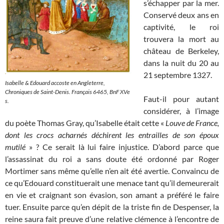
s’échapper par la mer.
Conservé deux ans en
captivité, le roi
trouvera la mort au
château de Berkeley,
dans la nuit du 20 au
21 septembre 1327.
Isabelle & Edouard accoste en Angleterre,
Chroniques de Saint-Deni
s. Français 6465, BnF XVe
Faut-il pour autant
s.
considérer, à l’image
du poète Thomas Gray, qu’Isabelle était cette «
Louve de France,
dont les crocs acharnés déchirent les entrailles de son époux
mutilé
» ? Ce serait là lui faire injustice. D’abord parce que
l’assassinat du roi a sans doute été ordonné par Roger
Mortimer sans même qu’elle n’en ait été avertie. Convaincu de
ce qu’Edouard constituerait une menace tant qu’il demeurerait
en vie et craignant son évasion, son amant a préféré le faire
tuer. Ensuite parce qu’en dépit de la triste fin de Despenser, la
reine saura fait preuve d’une relative clémence à l’encontre de