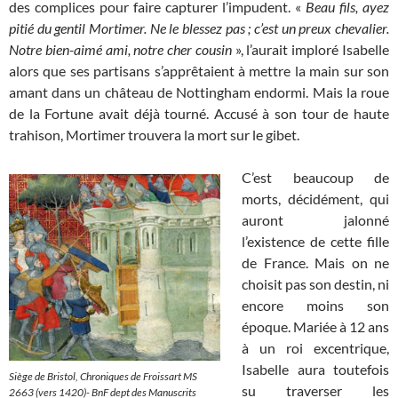
des complices pour faire capturer l’impudent. «
Beau fils, ayez
pitié du gentil Mortimer. Ne le blessez pas ; c’est un preux chevalier.
Notre bien-aimé ami, notre cher cousin
», l’aurait imploré Isabelle
alors que ses partisans s’apprêtaient à mettre la main sur son
amant dans un château de Nottingham endormi. Mais la roue
de la Fortune avait déjà tourné. Accusé à son tour de haute
trahison, Mortimer trouvera la mort sur le gibet.
C’est beaucoup de
morts, décidément, qui
auront jalonné
l’existence de cette fille
de France. Mais on ne
choisit pas son destin, ni
encore moins son
époque. Mariée à 12 ans
à un roi excentrique,
Isabelle aura toutefois
Siège de Bristol,
Chroniques de Froissart
MS
su traverser les
2663 (vers 1420)- BnF dept des Manuscrits