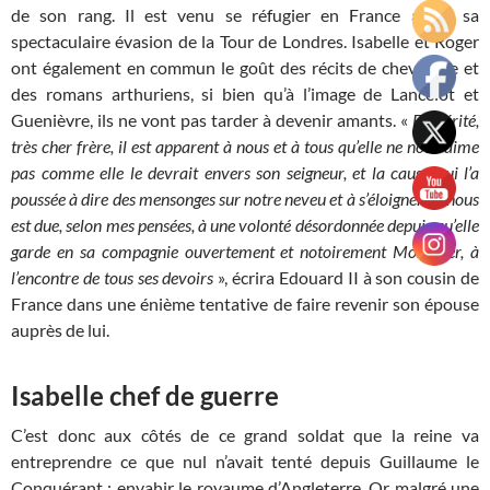
de son rang. Il est venu se réfugier en France après sa
spectaculaire évasion de la Tour de Londres. Isabelle et Roger
ont également en commun le goût des récits de chevalerie et
des romans arthuriens, si bien qu’à l’image de Lancelot et
Guenièvre, ils ne vont pas tarder à devenir amants. «
En vérité,
très cher frère, il est apparent à nous et à tous qu’elle ne nous aime
pas comme elle le devrait envers son seigneur, et la cause qui l’a
poussée à dire des mensonges sur notre neveu et à s’éloigner de nous
est due, selon mes pensées, à une volonté désordonnée depuis qu’elle
garde en sa compagnie ouvertement et notoirement Mortimer, à
l’encontre de tous ses devoirs
», écrira Edouard II à son cousin de
France dans une énième tentative de faire revenir son épouse
auprès de lui.
Isabelle chef de guerre
C’est donc aux côtés de ce grand soldat que la reine va
entreprendre ce que nul n’avait tenté depuis Guillaume le
Conquérant : envahir le royaume d’Angleterre. Or malgré une