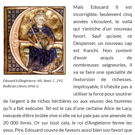
Mais Edouard II est
incorrigible. Seulement cinq
années s’écoulent, le voilà
qui s’entiche d’un nouveau
favori. Sauf qu’avec ce
Despenser, un nouveau cap
est franchi. Non content
d’avoir acquis de
nombreuses seigneuries, il
va se faire une spécialité de
l’extorsion de richesses.
Edouard II d’Angleterre, MS. Rawl. C. 292,
Impitoyable, il n’hésite pas à
Bodleian Library (XIVe s)
utiliser la force pour soutirer
de l’argent à de riches héritières ou aux veuves des hommes
qu’il a fait exécuter. Tel est le cas d’une certaine Alice de Lacy,
menacée d’être brûlée vive si elle ne lui paie pas une amende de
20 000 livres. Or sur tout cela, le roi d’Angleterre ferme les
yeux. Pire, Edouard couvre de faveurs aussi bien son favori que