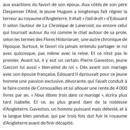
aux exactions du favori de son époux. Aux côtés de son père
Despenser l’Aîné, le jeune Hugues a longtemps fait régner la
terreur au royaume d’Angleterre. Il était «
l’œil droit
» d’Edouard
II selon l’auteur de
La Chronique de Lanercost
, ou encore celui
qui tournait autour du roi comme le chat autour de sa proie,
selon les termes des
Flores Historiarum¸
une autre chronique de
l’époque. Surtout, le favori n’a jamais entendu partager le roi
avec quiconque, pas même avec la reine. Et ce n’est pas le
premier. Avant lui, il y eut un certain Pierre Gaveston, jeune
Gascon lui aussi «
bien-aimé du roi
». Dès avant son mariage
avec son épouse française, Edouard II éprouvait pour ce jeune
homme une passion exclusive, dévorante, qui l’avait conduit à
le faire comte de Cornouailles et lui allouer une rente de 4 000
livres par an. «
Nous étions trois dans ce mariage
», écrira plus
tard Isabelle. Et ce, au plus grand dam de la noblesse
d’Angleterre. Gaveston, un homme puissant mais détesté, et à
la langue bien pendue, qui par trois fois dut fuir le royaume
d’Angleterre avant de finir décapité.