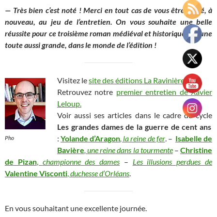
— Très bien c’est noté ! Merci en tout cas de vous être prêté, à
nouveau, au jeu de l’entretien. On vous souhaite une belle
réussite pour ce troisième roman médiéval et historique, et, une
toute aussi grande, dans le monde de l’édition !
Visitez le
site des éditions La Ravinière
.
Retrouvez notre
premier entretien de Xavier
Leloup.
Voir aussi ses articles dans le cadre du cycle
Les grandes dames de la guerre de cent ans
:
Yolande d’Aragon
, la reine de fer
. –
Isabelle de
Pho
Bavière
, une reine dans la tourmente
–
Christine
de Pizan
,
championne
des dames
–
Les illusions perdues de
Valentine Visconti
,
duchesse d’Orléans
.
En vous souhaitant une excellente journée.