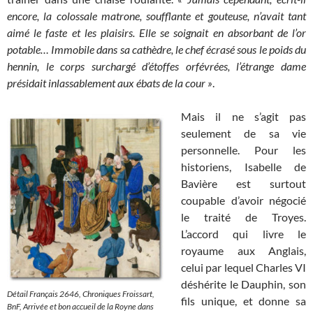
encore, la colossale matrone, soufflante et gouteuse, n’avait tant
aimé le faste et les plaisirs. Elle se soignait en absorbant de l’or
potable… Immobile dans sa cathèdre, le chef écrasé sous le poids du
hennin, le corps surchargé d’étoffes orfévrées, l’étrange dame
présidait inlassablement aux ébats de la cour »
.
Mais il ne s’agit pas
seulement de sa vie
personnelle. Pour les
historiens, Isabelle de
Bavière est surtout
coupable d’avoir négocié
le traité de Troyes.
L’accord qui livre le
royaume aux Anglais,
celui par lequel Charles VI
déshérite le Dauphin, son
Détail Français 2646, Chroniques Froissart,
fils unique, et donne sa
BnF, Arrivée et bon accueil de la Royne dans