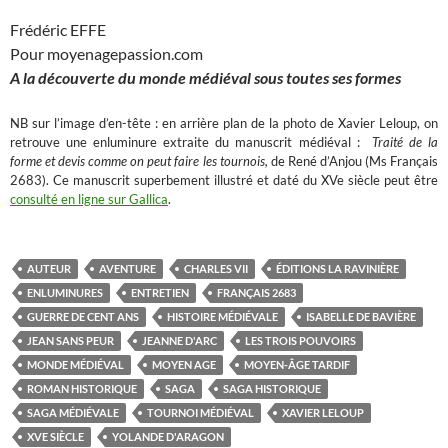
Frédéric EFFE
Pour moyenagepassion.com
A la découverte du monde médiéval sous toutes ses formes
NB sur l’image d’en-tête : en arrière plan de la photo de Xavier Leloup, on
retrouve une enluminure extraite du manuscrit médiéval :
Traité de la
forme et devis comme on peut faire les tournois,
de René d’Anjou (Ms Français
2683). Ce manuscrit superbement illustré et daté du XVe siècle peut être
consulté en ligne sur Gallica
.
AUTEUR
AVENTURE
CHARLES VII
ÉDITIONS LA RAVINIÈRE
ENLUMINURES
ENTRETIEN
FRANÇAIS 2683
GUERRE DE CENT ANS
HISTOIRE MÉDIÉVALE
ISABELLE DE BAVIÈRE
JEAN SANS PEUR
JEANNE D'ARC
LES TROIS POUVOIRS
MONDE MÉDIÉVAL
MOYEN AGE
MOYEN-ÂGE TARDIF
ROMAN HISTORIQUE
SAGA
SAGA HISTORIQUE
SAGA MÉDIÉVALE
TOURNOI MÉDIÉVAL
XAVIER LELOUP
XVE SIÈCLE
YOLANDE D'ARAGON