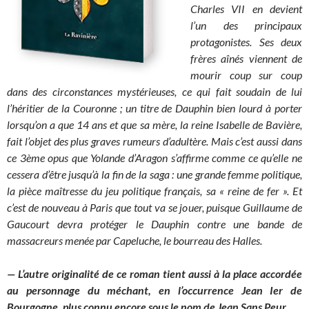
Charles VII en devient
l’un des principaux
protagonistes. Ses deux
frères aînés viennent de
mourir coup sur coup
dans des circonstances mystérieuses, ce qui fait soudain de lui
l’héritier de la Couronne ; un titre de Dauphin bien lourd à porter
lorsqu’on a que 14 ans et que sa mère, la reine Isabelle de Bavière,
fait l’objet des plus graves rumeurs d’adultère. Mais c’est aussi dans
ce 3ème opus que Yolande d’Aragon s’affirme comme ce qu’elle ne
cessera d’être jusqu’à la fin de la saga : une grande femme politique,
la pièce maîtresse du jeu politique français, sa « reine de fer ». Et
c’est de nouveau à Paris que tout va se jouer, puisque Guillaume de
Gaucourt devra protéger le Dauphin contre une bande de
massacreurs menée par Capeluche, le bourreau des Halles.
— L’autre originalité de ce roman tient aussi à la place accordée
au personnage du méchant, en l’occurrence Jean Ier de
Bourgogne, plus connu encore sous le nom de Jean Sans Peur.