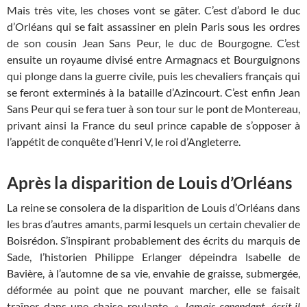
Mais très vite, les choses vont se gâter. C’est d’abord le duc
d’Orléans qui se fait assassiner en plein Paris sous les ordres
de son cousin Jean Sans Peur, le duc de Bourgogne. C’est
ensuite un royaume divisé entre Armagnacs et Bourguignons
qui plonge dans la guerre civile, puis les chevaliers français qui
se feront exterminés à la bataille d’Azincourt. C’est enfin Jean
Sans Peur qui se fera tuer à son tour sur le pont de Montereau,
privant ainsi la France du seul prince capable de s’opposer à
l’appétit de conquête d’Henri V, le roi d’Angleterre.
Après la disparition de Louis d’Orléans
La reine se consolera de la disparition de Louis d’Orléans dans
les bras d’autres amants, parmi lesquels un certain chevalier de
Boisrédon. S’inspirant probablement des écrits du marquis de
Sade, l’historien Philippe Erlanger dépeindra lsabelle de
Bavière, à l’automne de sa vie, envahie de graisse, submergée,
déformée au point que ne pouvant marcher, elle se faisait
traîner dans une chaise roulante.
« Jamais cependant, écrit-il