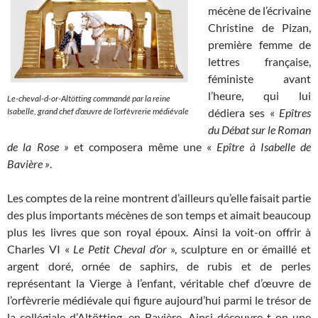
mécène de l’écrivaine
Christine de Pizan,
première femme de
lettres française,
féministe avant
l’heure, qui lui
Le-cheval-d-or-Altötting commandé par la reine
Isabelle, grand chef d’œuvre de l’orfèvrerie médiévale
dédiera ses «
Epîtres
du Débat sur le Roman
de la Rose »
et composera même une «
Epître à Isabelle de
Bavière »
.
Les comptes de la reine montrent d’ailleurs qu’elle faisait partie
des plus importants mécènes de son temps et aimait beaucoup
plus les livres que son royal époux. Ainsi la voit-on offrir à
Charles VI «
Le Petit Cheval d’or
», sculpture en or émaillé et
argent doré, ornée de saphirs, de rubis et de perles
représentant la Vierge à l’enfant, véritable chef d’œuvre de
l’orfèvrerie médiévale qui figure aujourd’hui parmi le trésor de
la collégiale d’Altötting, en Bavière. Ainsi découvre-t-on une