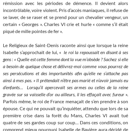
rémission avec les périodes de démence. Il devient alors
incontrôlable, voire violent. Pris d’accès maniaques, il refuse de
se laver, de se raser et se prend pour un chevalier vengeur, un
certain « Georges ». Charles VI crie et hurle « comme s’il était
piqué de mille pointes de fer ».
Le Religieux de Saint-Denis raconte ainsi que lorsque la reine
Isabelle s’approchait de lui, «
le roi la repoussait en disant à ses
gens : « Quelle est cette femme dont la vue m’obsède ? Sachez si elle
a besoin de quelque chose et délivrez-moi comme vous pourrez de
ses persécutions et des importunités afin qu’elle ne s’attache pas
ainsi à mes pas. » Il prétendait n’être pas marié et n’avoir jamais eu
d’enfants… Lorsqu’il apercevait ses armes ou celles de la reine
gravée sur sa vaisselle d’or ou ailleurs, il les effaçait avec fureur
».
Parfois même, le roi de France menaçait de s’en prendre à son
épouse. Ce qui ne pouvait qu’inquiéter, attendu que lors de sa
première crise dans la forêt du Mans, Charles VI avait tué
quatre de ses gardes coup sur coup… Dans ces conditions, on
comprend mieux pourquoi Isabelle de Bavière aura décidé de