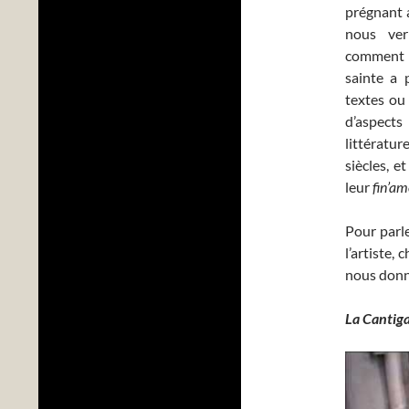
prégnant 
nous verr
comment c
sainte a 
textes ou 
d’aspects
littératur
siècles, 
leur
fin’am
Pour parle
l’artiste,
nous donne
La Cantiga