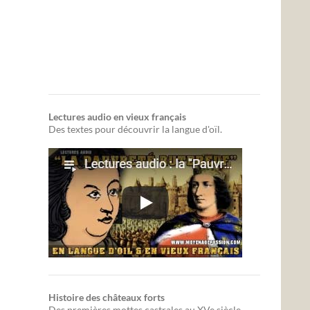
Lectures audio en vieux français
Des textes pour découvrir la langue d'oïl.
Histoire des châteaux forts
Des premières mottes castrales au XVe siècle