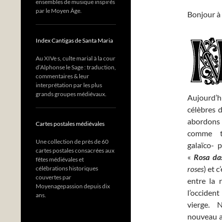
ensembles de musique inspirés
par le Moyen Âge.
Bonjour à 
Index Cantigas de Santa Maria
Au XIVe s, culte marial à la cour
d’Alphonse le Sage : traduction,
commentaires & leur
interprétation par les plus
grands groupes médiévaux.
Aujourd’h
célèbres 
abordons 
Cartes postales médiévales
comme t
Une collection de près de 60
galaïco- p
cartes postales consacrées aux
«
Rosa da
fêtes médiévales et
roses
) et 
célébrations historiques
couvertes par
entre la 
Moyenagepassion depuis dix
l’occiden
ans.
vierge.
nouveau 