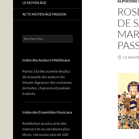
ALPHONSE X
LE MOYEN ÂGE
ROS
ACTU MOYEN ÂGE PASSION
DE 
MAR
Rechercher :
PAS
13 JANVI
Index des Auteurs Médiévaux
Partez à la découverte de plus
de soixante-dix auteurs du
Moyen Âge pour des centaines
de textes, chansons et poésies
traduits.
Index des Ensembles Musicaux
Restitution au plus près des
manuscrits ou variations plus
libres, retrouvez plus de 100