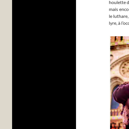
houlette d
mais encor
le luthare
lyre, à l’o