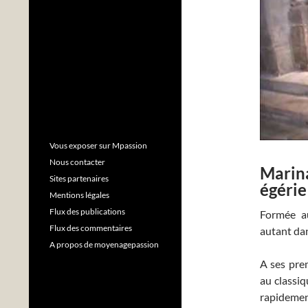
Vous exposer sur Mpassion
Nous contacter
Marina
Sites partenaires
égérie
Mentions légales
Flux des publications
Formée a
Flux des commentaires
autant dan
A propos de moyenagepassion
A ses pre
au classiq
rapidement