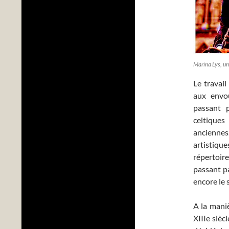
Marina Lys, un
Le travai
aux envo
passant p
celtiques
anciennes
artistique
répertoire
passant pa
encore le 
A la maniè
XIIIe sièc