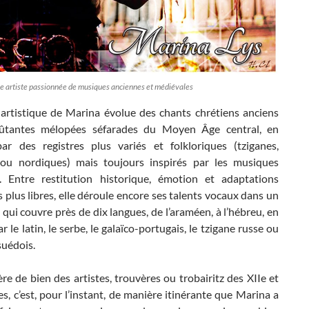
e artiste passionnée de musiques anciennes et médiévales
l artistique de Marina évolue des chants chrétiens anciens
ûtantes mélopées séfarades du Moyen Âge central, en
ar des registres plus variés et folkloriques (tziganes,
 ou nordiques) mais toujours inspirés par les musiques
. Entre restitution historique, émotion et adaptations
s plus libres, elle déroule encore ses talents vocaux dans un
 qui couvre près de dix langues, de l’araméen, à l’hébreu, en
r le latin, le serbe, le galaïco-portugais, le tzigane russe ou
suédois.
re de bien des artistes, trouvères ou trobairitz des XIIe et
les, c’est, pour l’instant, de manière itinérante que Marina a