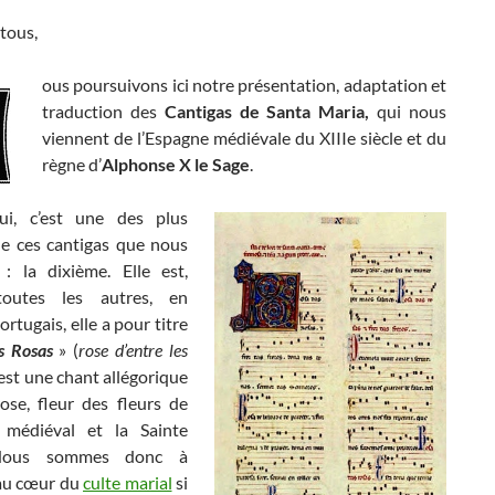
tous,
ous poursuivons ici notre présentation, adaptation et
traduction des
Cantigas de Santa Maria,
qui nous
viennent de l’Espagne médiévale du XIIIe siècle et du
règne d’
Alphonse X le Sage
.
ui, c’est une des plus
de ces cantigas que nous
: la dixième. Elle est,
outes les autres, en
ortugais, elle a pour titre
s Rosas
» (
rose d’entre les
c’est une chant allégorique
rose, fleur des fleurs de
t médiéval et la Sainte
 Nous sommes donc à
au cœur du
culte marial
si