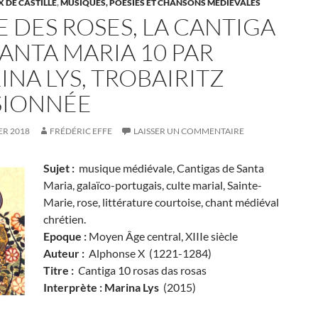
 DE CASTILLE
,
MUSIQUES, POÉSIES ET CHANSONS MÉDIÉVALES
E DES ROSES, LA CANTIGA
SANTA MARIA 10 PAR
INA LYS, TROBAIRITZ
SIONNÉE
ER 2018
FRÉDÉRIC EFFE
LAISSER UN COMMENTAIRE
Sujet :
musique médiévale, Cantigas de Santa
Maria, galaïco-portugais, culte marial, Sainte-
Marie, rose, littérature courtoise, chant médiéval
chrétien.
Epoque :
Moyen Âge central, XIIIe siècle
Auteur :
Alphonse X (1221-1284)
Titre :
C
antiga 10 rosas das rosas
Interprète : Marina Lys
(2015)