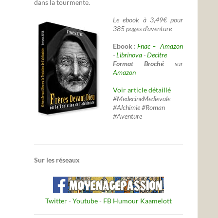
dans la tourmente.
Le ebook à 3,49€ pour
385 pages d'aventure
Ebook :
Fnac –
Amazon
-
Librinova
-
Decitre
Format Broché
sur
Amazon
Voir article détaillé
#MedecineMedievale
#Alchimie #Roman
#Aventure
Sur les réseaux
Twitter
-
Youtube
-
FB Humour Kaamelott