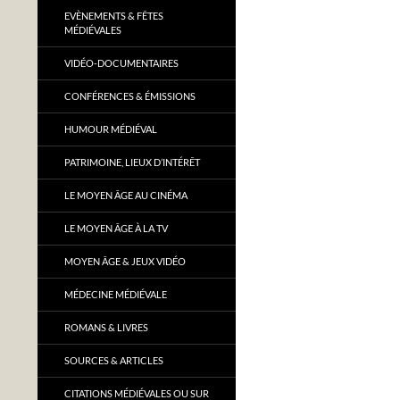
EVÈNEMENTS & FÊTES
MÉDIÉVALES
VIDÉO-DOCUMENTAIRES
CONFÉRENCES & ÉMISSIONS
HUMOUR MÉDIÉVAL
PATRIMOINE, LIEUX D’INTÉRÊT
LE MOYEN ÂGE AU CINÉMA
LE MOYEN ÂGE À LA TV
MOYEN ÂGE & JEUX VIDÉO
MÉDECINE MÉDIÉVALE
ROMANS & LIVRES
SOURCES & ARTICLES
CITATIONS MÉDIÉVALES OU SUR