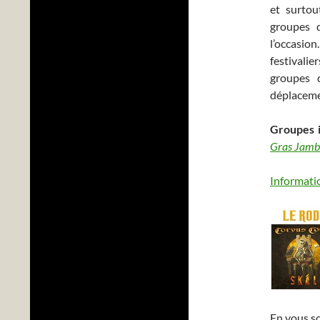
et surto
groupes d
l’occasion
festivali
groupes d
déplacemen
Groupes 
Gras Jam
Informatio
En vous so