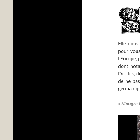
Elle nous 
pour vous
l’Europe,
dont nota
Derrick, d
de ne pas
germaniqu
« Maugré t