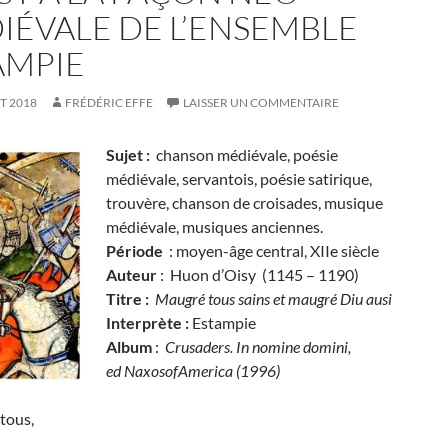
IÉVALE DE L’ENSEMBLE
AMPIE
ET 2018
FRÉDÉRIC EFFE
LAISSER UN COMMENTAIRE
Sujet :
chanson médiévale, poésie
médiévale, servantois, poésie satirique,
trouvère, chanson de croisades, musique
médiévale, musiques anciennes.
Période
: moyen-âge central, XIIe siècle
Auteur
: Huon d’Oisy (1145 – 1190)
Titre :
Maugré tous sains et maugré Diu ausi
Interprète :
Estampie
Album
:
Crusaders. In nomine domini,
ed NaxosofAmerica (1996)
tous,