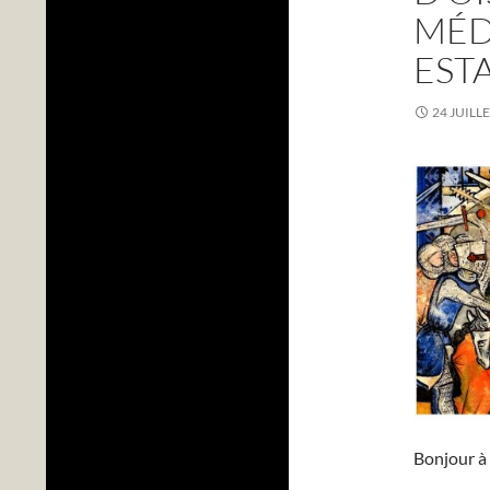
MÉD
EST
24 JUILL
Bonjour à 