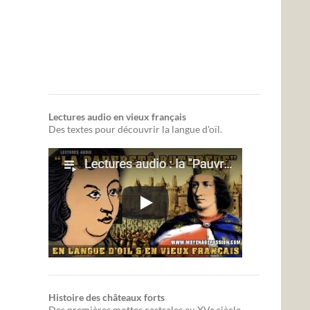
Lectures audio en vieux français
Des textes pour découvrir la langue d'oïl.
Histoire des châteaux forts
Des premières mottes castrales au XVe siècle