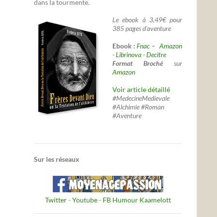
dans la tourmente.
Le ebook à 3,49€ pour
385 pages d'aventure
Ebook :
Fnac –
Amazon
-
Librinova
-
Decitre
Format Broché
sur
Amazon
Voir article détaillé
#MedecineMedievale
#Alchimie #Roman
#Aventure
Sur les réseaux
Twitter
-
Youtube
-
FB Humour Kaamelott