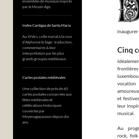
ensembles de musique inspirés
par le Moyen Âge.
Index Cantigas de Santa Maria
inaugurer 
Au XIVe s, culte marial à la cour
d’Alphonse le Sage : traduction,
commentaires & leur
Cinq c
interprétation par les plus
grands groupes médiévaux.
Idéalemen
frontière
luxembour
Cartes postales médiévales
vocation 
Une collection de près de 60
amoureux
cartes postales consacrées aux
et festive
fêtes médiévales et
leur insp
célébrations historiques
couvertes par
musical.
Moyenagepassion depuis dix
ans.
Au progr
rock, fol