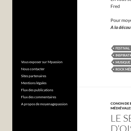
Fred
Pour moy
A la décou
FESTIVAL
INSPIRAT
Vous exposer sur Mpassion
MUSIQUE
Nous contacter
ROCK MÉ
Sites partenaires
Mentions légales
Flux des publications
Flux des commentaires
CONON DE 
A propos de moyenagepassion
MÉDIÉVALE
LE 
D’OI