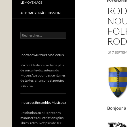
EVÈNEMENTS
LE MOYEN ÂGE
ROD 
ACTU MOYEN ÂGE PASSION
NOU
FOL
Rechercher :
RO
7 SEPTE
Index des Auteurs Médiévaux
Partez à la découverte de plus
de soixante-dix auteurs du
Moyen Âge pour des centaines
de textes, chansons et poésies
traduits.
Index des Ensembles Musicaux
Bonjour à 
Restitution au plus près des
manuscrits ou variations plus
libres, retrouvez plus de 100