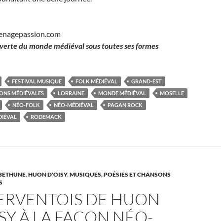
enagepassion.com
verte du monde médiéval sous toutes ses formes
FESTIVAL MUSIQUE
FOLK MÉDIÉVAL
GRAND-EST
IONS MÉDIÉVALES
LORRAINE
MONDE MÉDIÉVAL
MOSELLE
NÉO-FOLK
NÉO-MÉDIÉVAL
PAGAN ROCK
DIÉVAL
RODEMACK
BETHUNE
,
HUON D'OISY
,
MUSIQUES, POÉSIES ET CHANSONS
S
SERVENTOIS DE HUON
SY À LA FAÇON NÉO-