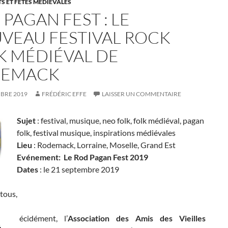
 ET FÊTES MÉDIÉVALES
PAGAN FEST : LE
VEAU FESTIVAL ROCK
K MÉDIÉVAL DE
DEMACK
MBRE 2019
FRÉDÉRIC EFFE
LAISSER UN COMMENTAIRE
Sujet
: festival, musique, neo folk, folk médiéval, pagan
folk, festival musique, inspirations médiévales
Lieu
: Rodemack, Lorraine, Moselle, Grand Est
Evénement
: Le
Rod Pagan Fest 2019
Dates
: le 21 septembre 2019
tous,
écidément, l’
Association des Amis des Vieilles