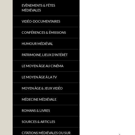
EVÈNEMENTS & FÊTES
MÉDIÉVALES
VIDÉO-DOCUMENTAIRES
CONFÉRENCES & ÉMISSIONS
HUMOUR MÉDIÉVAL
PATRIMOINE, LIEUX D’INTÉRÊT
LE MOYEN ÂGE AU CINÉMA
LE MOYEN ÂGE À LA TV
MOYEN ÂGE & JEUX VIDÉO
MÉDECINE MÉDIÉVALE
ROMANS & LIVRES
SOURCES & ARTICLES
CITATIONS MÉDIÉVALES OU SUR