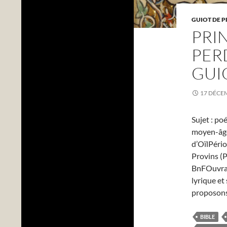
GUIOT DE 
PRI
PER
GUI
17 DÉCE
Sujet : po
moyen-âge 
d’OïlPério
Provins (P
BnFOuvrage
lyrique et
proposons,
BIBLE