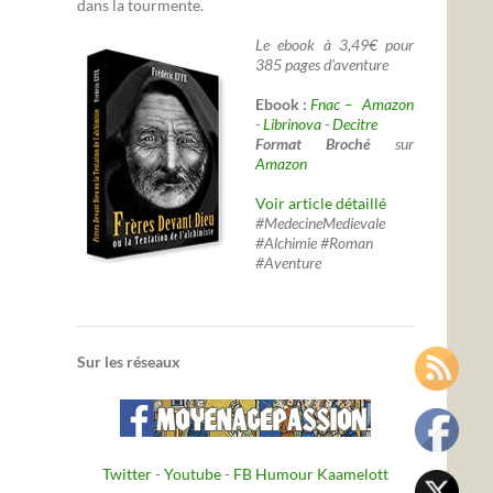
dans la tourmente.
Le ebook à 3,49€ pour
385 pages d'aventure
Ebook :
Fnac –
Amazon
-
Librinova
-
Decitre
Format Broché
sur
Amazon
Voir article détaillé
#MedecineMedievale
#Alchimie #Roman
#Aventure
Sur les réseaux
Twitter
-
Youtube
-
FB Humour Kaamelott