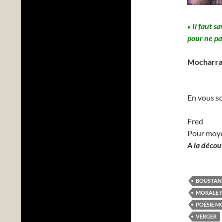
« Il faut s
pour ne pa
Mocharra
En vous so
Fred
Pour moy
A la décou
BOUSTAN
MORALE P
POÉSIE M
VERGER