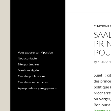
CITATIONS 
SAAD
PRI
POU
Vous exposer sur Mpassion
Nous contacter
1 JANVIE
Sites partenaires
Mentions légales
Sujet : ci
Flux des publications
des prince
Flux des commentaires
politique 
A propos de moyenagepassion
Mocharraf
ou Verger
Bonjour à 
lecture d