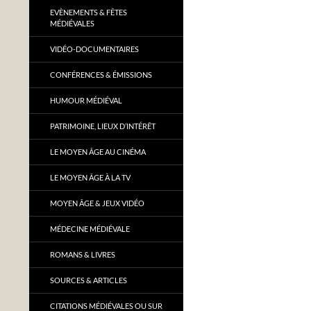
EVÈNEMENTS & FÊTES
MÉDIÉVALES
VIDÉO-DOCUMENTAIRES
CONFÉRENCES & ÉMISSIONS
HUMOUR MÉDIÉVAL
PATRIMOINE, LIEUX D’INTÉRÊT
LE MOYEN ÂGE AU CINÉMA
LE MOYEN ÂGE À LA TV
MOYEN ÂGE & JEUX VIDÉO
MÉDECINE MÉDIÉVALE
ROMANS & LIVRES
SOURCES & ARTICLES
CITATIONS MÉDIÉVALES OU SUR