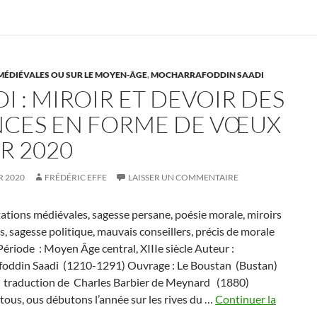
MÉDIÉVALES OU SUR LE MOYEN-ÂGE
,
MOCHARRAFODDIN SAADI
I : MIROIR ET DEVOIR DES
NCES EN FORME DE VŒUX
R 2020
R 2020
FRÉDÉRIC EFFE
LAISSER UN COMMENTAIRE
tations médiévales, sagesse persane, poésie morale, miroirs
s, sagesse politique, mauvais conseillers, précis de morale
Période : Moyen Âge central, XIIIe siècle Auteur :
oddin Saadi (1210-1291) Ouvrage : Le Boustan (Bustan)
, traduction de Charles Barbier de Meynard (1880)
tous, ous débutons l’année sur les rives du …
Continuer la
Saadi
e
→