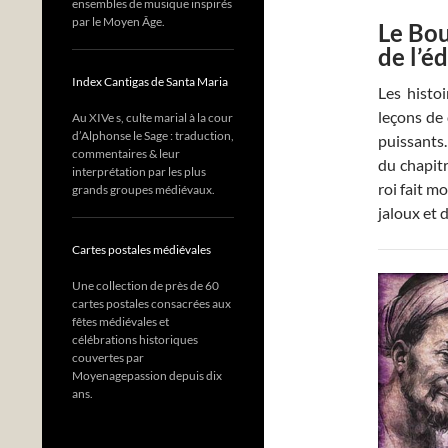
ensembles de musique inspirés
par le Moyen Âge.
Le Bou
de l’é
Index Cantigas de Santa Maria
Les histo
leçons de
Au XIVe s, culte marial à la cour
d’Alphonse le Sage : traduction,
puissants.
commentaires & leur
du chapitr
interprétation par les plus
roi fait m
grands groupes médiévaux.
jaloux et 
Cartes postales médiévales
Une collection de près de 60
cartes postales consacrées aux
fêtes médiévales et
célébrations historiques
couvertes par
Moyenagepassion depuis dix
ans.