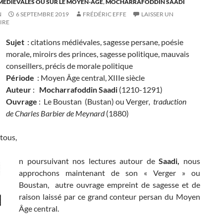
MÉDIÉVALES OU SUR LE MOYEN-ÂGE
,
MOCHARRAFODDIN SAADI
N
6 SEPTEMBRE 2019
FRÉDÉRIC EFFE
LAISSER UN
IRE
Sujet
: citations médiévales, sagesse persane, poésie
morale, miroirs des princes, sagesse politique, mauvais
conseillers, précis de morale politique
Période
: Moyen Âge central, XIIIe siècle
Auteur
:
Mocharrafoddin Saadi
(1210-1291)
Ouvrage
: Le Boustan (Bustan) ou Verger
, traduction
de Charles Barbier de Meynard
(1880)
tous,
n poursuivant nos lectures autour de
Saadi,
nous
approchons maintenant de son « Verger » ou
Boustan, autre ouvrage empreint de sagesse et de
raison laissé par ce grand conteur persan du Moyen
Âge central.