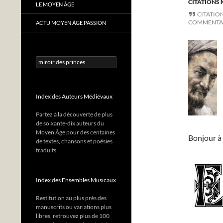
CITATIONS 
LE MOYEN ÂGE
CITATIO
COMMENTA
ACTU MOYEN ÂGE PASSION
Rechercher :
Index des Auteurs Médiévaux
Partez à la découverte de plus
de soixante-dix auteurs du
Moyen Âge pour des centaines
Bonjour à 
de textes, chansons et poésies
traduits.
Index des Ensembles Musicaux
Restitution au plus près des
manuscrits ou variations plus
libres, retrouvez plus de 100