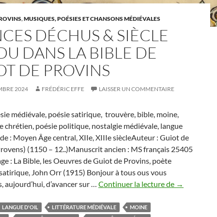
PROVINS
,
MUSIQUES, POÉSIES ET CHANSONS MÉDIÉVALES
NCES DÉCHUS & SIÈCLE
DU DANS LA BIBLE DE
OT DE PROVINS
MBRE 2024
FRÉDÉRIC EFFE
LAISSER UN COMMENTAIRE
ésie médiévale, poésie satirique, trouvère, bible, moine,
chrétien, poésie politique, nostalgie médiévale, langue
de : Moyen Âge central, XIIe, XIIIe siècleAuteur : Guiot de
rovens) (1150 – 12..)Manuscrit ancien : MS français 25405
 : La Bible, les Oeuvres de Guiot de Provins, poète
 satirique, John Orr (1915) Bonjour à tous ous vous
Princes
 aujourd’hui, d’avancer sur …
Continuer la lecture de
→
Déchus
&
LANGUE D'OIL
LITTÉRATURE MÉDIÉVALE
MOINE