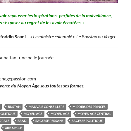
avoir repousser les inspirations perfides de la malveillance,
s s’exposer au regret de les avoir écoutées. »
foddin Saadi
– «
Le ministre calomnié », Le Boustan ou Verger
uhaitant une belle journée.
enagepassion.com
verte du Moyen Âge sous toutes ses formes.
BUSTAN
MAUVAIS CONSEILLERS
MIROIRS DES PRINCES
OLITIQUE
MOYEN AGE
MOYEN ÂGE
MOYEN ÂGE CENTRAL
ORALE
SAADI
SAGESSE PERSANE
SAGESSE POLITIQUE
XIIIE SIÈCLE