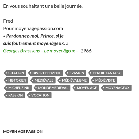
En vous souhaitant une belle journée.
Fred
Pour moyenagepassion.com
« Pardonnez-moi, Prince, si je
s
uis foutrement moyenâgeux. »
Georges Brasssens – Le moyenâgeux
– 1966
CITATION
DIVERTISSEMENT
ÉVASION
HEROIC FANTASY
HISTORIEN
MÉDIÉVALE
MÉDIÉVALISME
MÉDIÉVISTE
MICHEL ZINK
MONDE MÉDIÉVAL
MOYEN AGE
MOYENÂGEUX
PASSION
VOCATION
MOYEN ÂGE PASSION