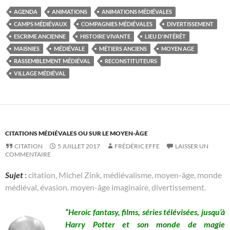
AGENDA
ANIMATIONS
ANIMATIONS MÉDIÉVALES
CAMPS MÉDIÉVAUX
COMPAGNIES MÉDIÉVALES
DIVERTISSEMENT
ESCRIME ANCIENNE
HISTOIRE VIVANTE
LIEU D'INTÉRÊT
MAISNIES
MÉDIÉVALE
MÉTIERS ANCIENS
MOYEN AGE
RASSEMBLEMENT MÉDIÉVAL
RECONSTITUTEURS
VILLAGE MÉDIÉVAL
CITATIONS MÉDIÉVALES OU SUR LE MOYEN-ÂGE
CITATION
5 JUILLET 2017
FRÉDÉRIC EFFE
LAISSER UN
COMMENTAIRE
Sujet
:
citation, Michel Zink, médiévalisme, moyen-âge, monde
médiéval, évasion. moyen-âge imaginaire, divertissement.
“Heroic fantasy, films, séries télévisées, jusqu’à
Harry Potter et son monde de magie