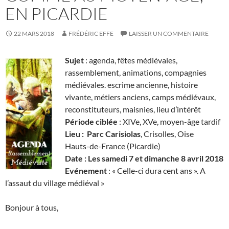
EN PICARDIE
22 MARS 2018
FRÉDÉRIC EFFE
LAISSER UN COMMENTAIRE
Sujet
: agenda, fêtes médiévales,
rassemblement, animations, compagnies
médiévales. escrime ancienne, histoire
vivante, métiers anciens, camps médiévaux,
reconstituteurs, maisnies, lieu d’intérêt
Période ciblée
: XIVe, XVe, moyen-âge tardif
Lieu :
Parc Carisiolas
, Crisolles, Oise
Hauts-de-France (Picardie)
Date : Les samedi 7 et dimanche 8 avril 2018
Evénement
: « Celle-ci dura cent ans ». A
l’assaut du village médiéval »
Bonjour à tous,