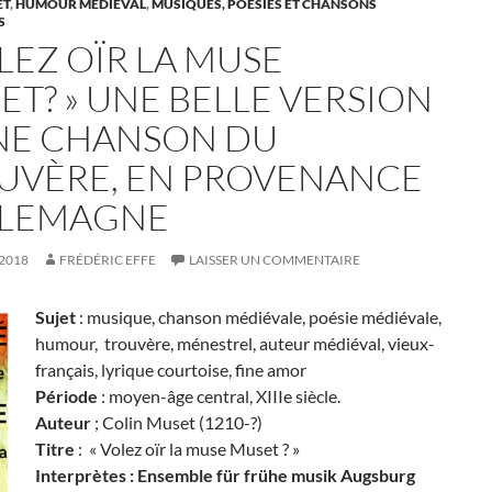
ET
,
HUMOUR MÉDIÉVAL
,
MUSIQUES, POÉSIES ET CHANSONS
S
LEZ OÏR LA MUSE
ET? » UNE BELLE VERSION
NE CHANSON DU
UVÈRE, EN PROVENANCE
LLEMAGNE
 2018
FRÉDÉRIC EFFE
LAISSER UN COMMENTAIRE
Sujet
: musique, chanson médiévale, poésie médiévale,
humour, trouvère, ménestrel, auteur médiéval, vieux-
français, lyrique courtoise, fine amor
Période
: moyen-âge central, XIIIe siècle.
Auteur
; Colin Muset (1210-?)
Titre
:
« Volez oïr la muse Muset ? »
Interprètes : Ensemble für frühe musik Augsburg