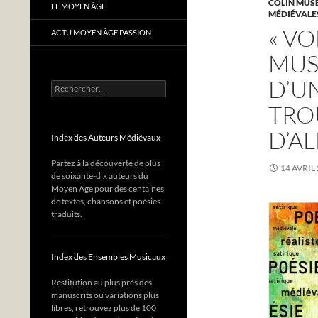
COLIN MUS
LE MOYEN ÂGE
MÉDIÉVALE
« VO
ACTU MOYEN ÂGE PASSION
MUS
D’U
Rechercher :
TRO
D’A
Index des Auteurs Médiévaux
Partez à la découverte de plus
14 AVRIL
de soixante-dix auteurs du
Moyen Âge pour des centaines
de textes, chansons et poésies
traduits.
Index des Ensembles Musicaux
Restitution au plus près des
manuscrits ou variations plus
libres, retrouvez plus de 100