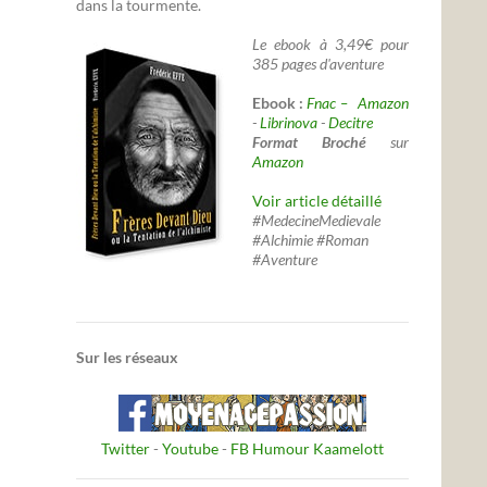
dans la tourmente.
Le ebook à 3,49€ pour
385 pages d'aventure
Ebook :
Fnac –
Amazon
-
Librinova
-
Decitre
Format Broché
sur
Amazon
Voir article détaillé
#MedecineMedievale
#Alchimie #Roman
#Aventure
Sur les réseaux
Twitter
-
Youtube
-
FB Humour Kaamelott