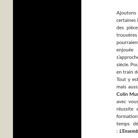
Ajoutons
certaines 
des pièc
trouvères
pourraient
enjouée 
s’approche
siècle. Po
en train d
Tout y est
mais aussi
Colin Mu
avec vous
réussite
formation
temps dé
:
L’Ensemb