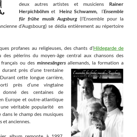
deux autres artistes et musiciens
Rainer
Herpichböhm
et
Heinz Schwamm,
l’
Ensemble
für frühe musik Augsburg
(l’Ensemble pour la
ncienne d’Augsbourg) se dédia entièrement au répertoire
ues profanes au religieuses, des chants d’
Hildegarde de
 des pèlerins du moyen-âge central aux chansons des
 français ou des
minnesängers
allemands, la formation a
e durant près d’une trentaine
 Durant cette longue carrière,
orti près d’une vingtaine
, donné des centaines de
en Europe et outre-atlantique
une véritable popularité en
 dans le champ des musiques
s et anciennes.
nier album remonte à 1997,