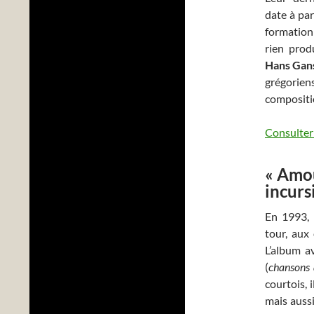
date à par
formation
rien prod
Hans Gan
grégorie
compositi
Consulter 
« Amou
incurs
En 1993, 
tour, aux
L’album a
(
chansons 
courtois, 
mais aussi