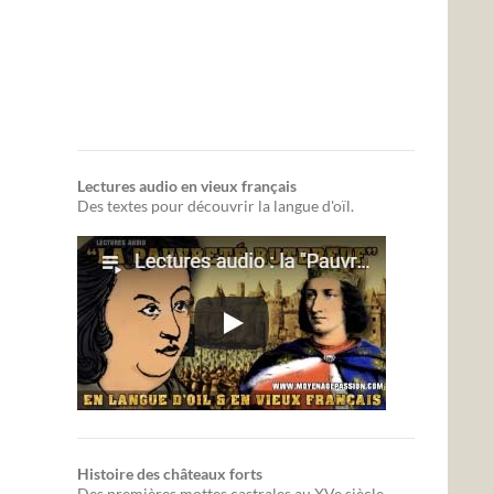
Lectures audio en vieux français
Des textes pour découvrir la langue d'oïl.
Histoire des châteaux forts
Des premières mottes castrales au XVe siècle