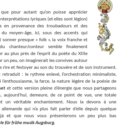
 que pour autant qu’on puisse apprécier
interprétations lyriques (et elles sont légion)
es en provenance des troubadours et des
 du moyen-âge, ici, sous des accents qui
 sonner presque « folk », la voix franche et
du chanteur/conteur semble finalement
r au plus près de l’esprit du poète du XIIIe
ur un peu, on imaginerait les convives autour
e rire et festoyer au son du trouvère et de son instrument.
 retraduit : le rythme enlevé, l’orchestration minimaliste,
 l’enthousiasme, la farce, la nature légère de la poésie de
set
et cette version pleine d’énergie que nous partageons
, aujourd’hui, demeure, de ce point de vue, une totale
 et un véritable enchantement. Nous la devons à une
 allemande qui n’a plus fait parler d’elle depuis quelque
jà et que nous vous présenterons un peu plus bas
le für frühe musik Augsburg.