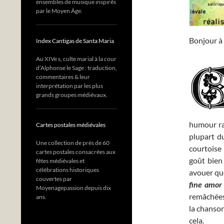
ensembles de musique inspirés
par le Moyen Âge.
Bonjour à 
Index Cantigas de Santa Maria
Au XIVe s, culte marial à la cour
d’Alphonse le Sage : traduction,
commentaires & leur
interprétation par les plus
grands groupes médiévaux.
humour raf
Cartes postales médiévales
plupart du
Une collection de près de 60
courtoise
cartes postales consacrées aux
goût bien
fêtes médiévales et
célébrations historiques
avouer que
couvertes par
fine amor
Moyenagepassion depuis dix
remâchées
ans.
la chanso
cela.