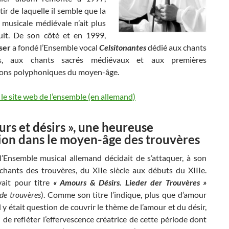
tir de laquelle il semble que la
 musicale médiévale n’ait plus
uit. De son côté et en 1999,
ser
a fondé l’Ensemble vocal
Celsitonantes
dédié aux chants
ns, aux chants sacrés médiévaux et aux premières
ons polyphoniques du moyen-âge.
le site web de l’ensemble (en allemand)
rs et désirs », une heureuse
ion dans le moyen-âge des trouvères
l’Ensemble musical allemand décidait de s’attaquer, à son
 chants des trouvères, du XIIe siècle aux débuts du XIIIe.
vait pour titre
« Amours & Désirs. Lieder der Trouvères »
de trouvères
). Comme son titre l’indique, plus que d’amour
il y était question de couvrir le thème de l’amour et du désir,
 de refléter l’effervescence créatrice de cette période dont