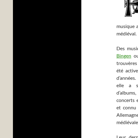
musique a
médiéval.
Des musiq
Bingen
ou
trouvères
été activ
d’années.
elle a s
d’albums
concerts 
et connu 
Allemagne
médiévale
Leur der