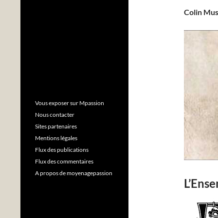
Colin Mus
Vous exposer sur Mpassion
Nous contacter
Sites partenaires
Mentions légales
Flux des publications
Flux des commentaires
A propos de moyenagepassion
L’Ense