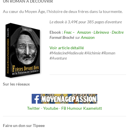
UN ROMAN A DECOUVRIR
Au cœur du Moyen Âge, l'histoire de deux frères dans la tourmente.
Le ebook à 3,49€ pour 385 pages d'aventure
Ebook :
Fnac –
Amazon
-
Librinova
-
Decitre
Format Broché
sur
Amazon
Voir article détaillé
#MedecineMedievale #Alchimie #Roman
#Aventure
Sur les réseaux
Twitter
-
Youtube
-
FB Humour Kaamelott
Faire un don sur Tipeee