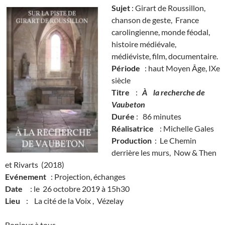
Sujet
: Girart de Roussillon,
chanson de geste, France
carolingienne, monde féodal,
histoire médiévale,
médiéviste, film, documentaire.
Période
: haut Moyen Âge, IXe
siècle
Titre
:
À
la recherche de
Vaubeton
Durée
: 86 minutes
Réalisatrice
: Michelle Gales
Production
: Le Chemin
derrière les murs, Now & Then
et Rivarts (2018)
Evénement
: Projection, échanges
Date
: le 26 octobre 2019 à 15h30
Lieu
: La cité de la Voix , Vézelay
Bonjour à tous,