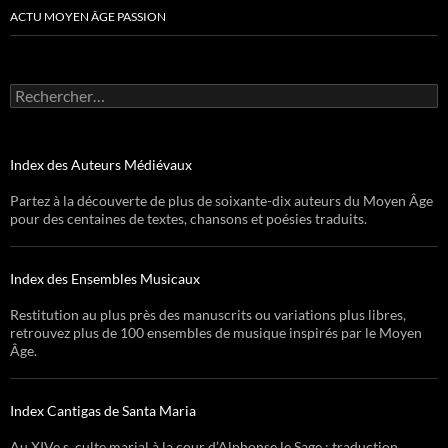
ACTU MOYEN ÂGE PASSION
Rechercher :
Index des Auteurs Médiévaux
Partez à la découverte de plus de soixante-dix auteurs du Moyen Âge
pour des centaines de textes, chansons et poésies traduits.
Index des Ensembles Musicaux
Restitution au plus près des manuscrits ou variations plus libres,
retrouvez plus de 100 ensembles de musique inspirés par le Moyen
Âge.
Index Cantigas de Santa Maria
Au XIVe s, culte marial à la cour d’Alphonse le Sage : traduction,