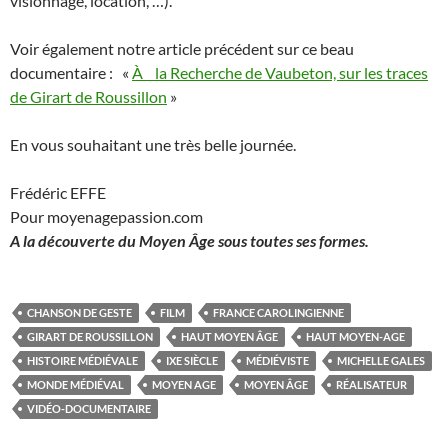
visionnage, location, …).
Voir également notre article précédent sur ce beau
documentaire : «
À la Recherche de Vaubeton, sur les traces
de Girart de Roussillon
»
En vous souhaitant une très belle journée.
Frédéric EFFE
Pour moyenagepassion.com
A la découverte du Moyen Âge sous toutes ses formes.
CHANSON DE GESTE
FILM
FRANCE CAROLINGIENNE
GIRART DE ROUSSILLON
HAUT MOYEN ÂGE
HAUT MOYEN-AGE
HISTOIRE MÉDIÉVALE
IXE SIÈCLE
MÉDIÉVISTE
MICHELLE GALES
MONDE MÉDIÉVAL
MOYEN AGE
MOYEN ÂGE
RÉALISATEUR
VIDÉO-DOCUMENTAIRE