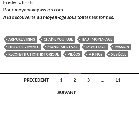
Frédéric EFFE
Pour moyenagepassion.com
A la découverte du moyen-âge sous toutes ses formes.
ARMURE VIKING
CHAÎNE YOUTUBE
HAUT MOYEN-AGE
HISTOIRE VIVANTE
MONDE MÉDIÉVAL
MOYEN AGE
PASSION
RECONSTITUTION HISTORIQUE
VIDÉOS
VIKINGS
XE SIÈCLE
Navigation
← PRÉCÉDENT
1
2
3
…
11
des
SUIVANT →
articles