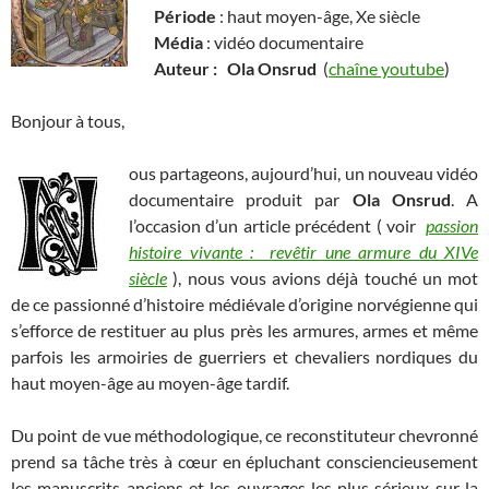
Période
: haut moyen-âge, Xe siècle
Média
: vidéo documentaire
Auteur :
Ola Onsrud
(
chaîne youtube
)
Bonjour à tous,
ous partageons, aujourd’hui, un nouveau vidéo
documentaire produit par
Ola Onsrud
. A
l’occasion d’un article précédent ( voir
passion
histoire vivante : revêtir une armure du XIVe
siècle
), nous vous avions déjà touché un mot
de ce passionné d’histoire médiévale d’origine norvégienne qui
s’efforce de restituer au plus près les armures, armes et même
parfois les armoiries de guerriers et chevaliers nordiques du
haut moyen-âge au moyen-âge tardif.
Du point de vue méthodologique, ce reconstituteur chevronné
prend sa tâche très à cœur en épluchant consciencieusement
les manuscrits anciens et les ouvrages les plus sérieux sur la