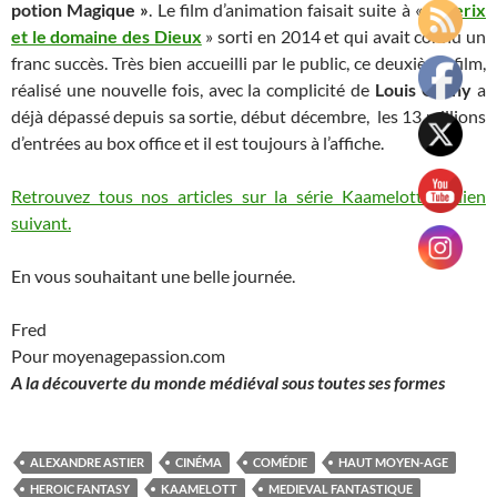
potion Magique »
. Le film d’animation faisait suite à «
Asterix
et le domaine des Dieux
» sorti en 2014 et qui avait connu un
franc succès. Très bien accueilli par le public, ce deuxième film,
réalisé une nouvelle fois, avec la complicité de
Louis Clichy
a
déjà dépassé depuis sa sortie, début décembre, les 13 millions
d’entrées au box office et il est toujours à l’affiche.
Retrouvez tous nos articles sur la série Kaamelott au lien
suivant.
En vous souhaitant une belle journée.
Fred
Pour moyenagepassion.com
A la découverte du monde médiéval sous toutes ses formes
ALEXANDRE ASTIER
CINÉMA
COMÉDIE
HAUT MOYEN-AGE
HEROIC FANTASY
KAAMELOTT
MEDIEVAL FANTASTIQUE