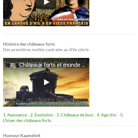
Histoire des châteaux forts
Des premières mottes castrales au XVe siècle
1. Naissance
-
2. Evolution
-
3. Châteaux de bois
-
4. Age d’or
-
5.
L’hiver des châteaux forts
Humour Kaamelott