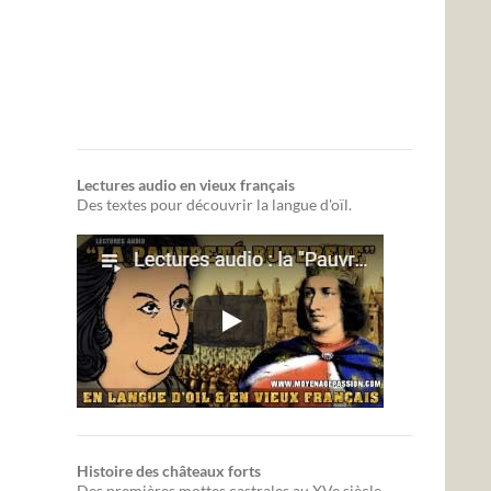
Lectures audio en vieux français
Des textes pour découvrir la langue d'oïl.
Histoire des châteaux forts
Des premières mottes castrales au XVe siècle