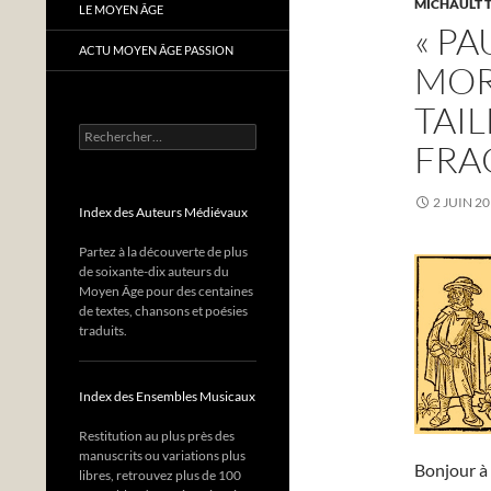
MICHAULT T
LE MOYEN ÂGE
« PA
ACTU MOYEN ÂGE PASSION
MOR
TAIL
Rechercher :
FRA
2 JUIN 2
Index des Auteurs Médiévaux
Partez à la découverte de plus
de soixante-dix auteurs du
Moyen Âge pour des centaines
de textes, chansons et poésies
traduits.
Index des Ensembles Musicaux
Restitution au plus près des
manuscrits ou variations plus
Bonjour à 
libres, retrouvez plus de 100