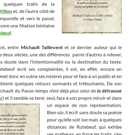
er quelques traits de la
Villon
et, de l’autre côté de
emporelle et vers le passé,
ncore une filiation lointaine
ebeuf
.
nt, entre
Michault Taillevent
et ce dernier auteur qui le
 deux siècles, une des différences parmi d’autres à relever,
s doute dans l’intentionnalité ou la destination du texte.
ebeuf écrit ses complaintes, il est, en effet, encore en
Il met donc en scène ses misères pour et face à un public et en
obtenir quelques retours sonnants et trébuchants, De son
ichault du Passe-temps n’est déjà plus celui de
la détrousse
le
) et il semble se tenir, seul, face à son propre miroir et dans
un espace de non représentation.
Bien sûr, il écrit sans doute sa poésie
pour qu’elle soit lue mais à quelques
distances de Rutebeuf, qui exhibe
ses malheurs, en force les traits, s’en