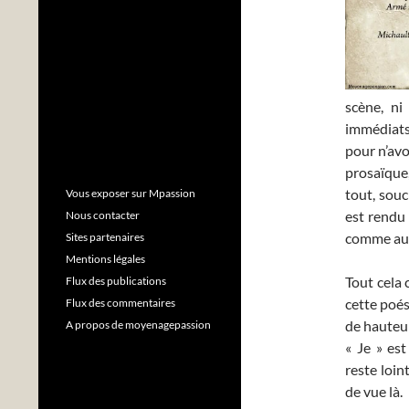
scène, ni
immédiats 
pour n’avo
prosaïque,
tout, souc
Vous exposer sur Mpassion
est rendu 
Nous contacter
comme au
Sites partenaires
Mentions légales
Tout cela 
Flux des publications
cette poés
Flux des commentaires
de hauteur
A propos de moyenagepassion
« Je » es
reste loin
de vue là.