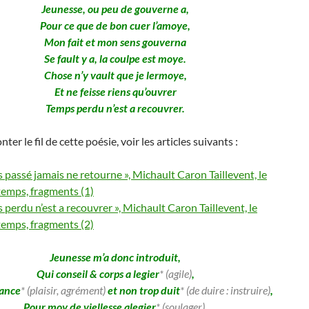
Jeunesse, ou peu de gouverne a,
Pour ce que de bon cuer l’amoye,
Mon fait et mon sens gouverna
Se fault y a, la coulpe est moye.
Chose n’y vault que je lermoye,
Et ne feisse riens qu’ouvrer
Temps perdu n’est a recouvrer.
er le fil de cette poésie, voir les articles suivants :
 passé jamais ne retourne », Michault Caron Taillevent, le
temps, fragments (1)
 perdu n’est a recouvrer », Michault Caron Taillevent, le
temps, fragments (2)
Jeunesse m’a donc introduit,
Qui conseil & corps a legier
* (agile)
,
sance
* (plaisir, agrément)
et non trop duit
* (de duire : instruire)
,
Pour moy de viellesse alegier
* (soulager)
.