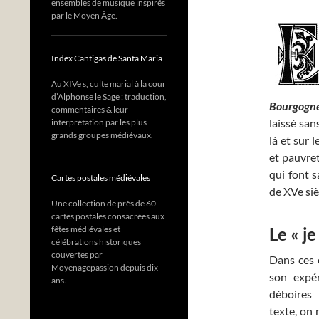
ensembles de musique inspirés
par le Moyen Âge.
Index Cantigas de Santa Maria
Au XIVe s, culte marial à la cour
d’Alphonse le Sage : traduction,
Bourgogn
commentaires & leur
laissé sans
interprétation par les plus
grands groupes médiévaux.
là et sur 
et pauvret
qui font s
Cartes postales médiévales
de XVe siè
Une collection de près de 60
cartes postales consacrées aux
fêtes médiévales et
Le « j
célébrations historiques
couvertes par
Dans ces é
Moyenagepassion depuis dix
son expé
ans.
déboires
texte, on 