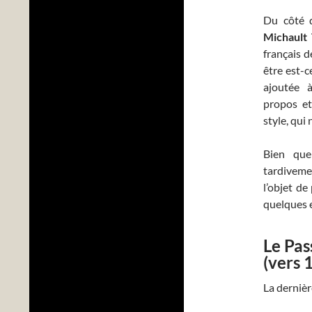
Du côté d
Michault 
français d
être est-c
ajoutée 
propos et
style, qui 
Bien que
tardiveme
l’objet de
quelques e
Le Pas
(vers 
La dernièr