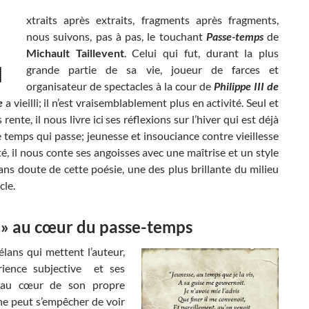
xtraits après extraits, fragments après fragments,
nous suivons, pas à pas, le touchant
Passe-temps
de
Michault Taillevent
. Celui qui fut, durant la plus
grande partie de sa vie, joueur de farces et
organisateur de spectacles à la cour de
Philippe III de
e
a vieilli; il n’est vraisemblablement plus en activité. Seul et
 rente, il nous livre ici ses réflexions sur l’hiver qui est déjà
le temps qui passe; jeunesse et insouciance contre vieillesse
é, il nous conte ses angoisses avec une maîtrise et un style
ans doute de cette poésie, une des plus brillante du milieu
cle.
e » au cœur du passe-temps
lans qui mettent l’auteur,
rience subjective et ses
 au cœur de son propre
ne peut s’empêcher de voir