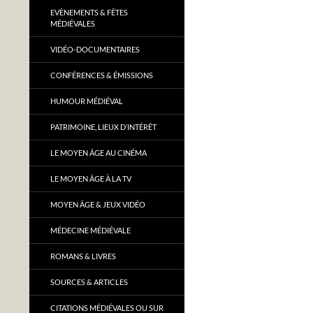
EVÈNEMENTS & FÊTES
MÉDIÉVALES
VIDÉO-DOCUMENTAIRES
CONFÉRENCES & ÉMISSIONS
HUMOUR MÉDIÉVAL
PATRIMOINE, LIEUX D’INTÉRÊT
LE MOYEN ÂGE AU CINÉMA
LE MOYEN ÂGE À LA TV
MOYEN ÂGE & JEUX VIDÉO
MÉDECINE MÉDIÉVALE
ROMANS & LIVRES
SOURCES & ARTICLES
CITATIONS MÉDIÉVALES OU SUR