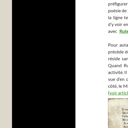
préfigur
poésie de
la ligne t
d’y voir e
avec
Rut
Pour auta
précède de
réside san
Quand Rut
activité. 
vue d’en 
côté, le M
(
voir artic