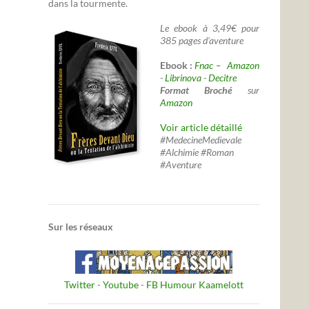
dans la tourmente.
Le ebook à 3,49€ pour
385 pages d'aventure
Ebook :
Fnac –
Amazon
-
Librinova
-
Decitre
Format Broché
sur
Amazon
Voir article détaillé
#MedecineMedievale
#Alchimie #Roman
#Aventure
Sur les réseaux
Twitter
-
Youtube
-
FB Humour Kaamelott