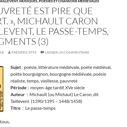
AILLEVENT
,
MUSIQUES, POÉSIES ET CHANSONS MÉDIÉVALES
UVRETÉ EST PIRE QUE
T. », MICHAULT CARON
LEVENT, LE PASSE-TEMPS,
GMENTS (3)
018
FRÉDÉRIC EFFE
LAISSER UN COMMENTAIRE
Sujet
: poésie, littérature médiévale, poète médiéval,
poète bourguignon, bourgogne médiévale, poésie
réaliste, temps, vieillesse, pauvreté
Période :
moyen-âge tardif, XVe siècle
Auteur :
Michault (ou Michaut) Le Caron, dit
Taillevent (1390/1395 – 1448/1458)
Titre
: Le passe-temps
tous,