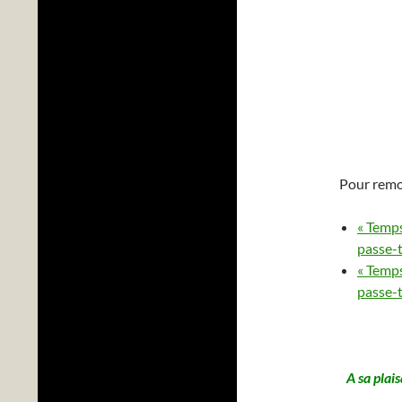
Pour remont
« Temps
passe-
« Temps
passe-
A sa plai