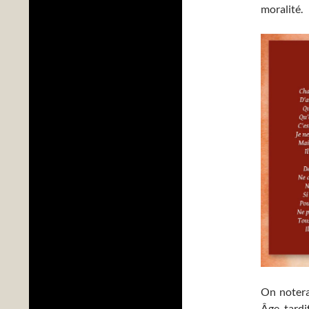
moralité.
On notera
Âge tardi