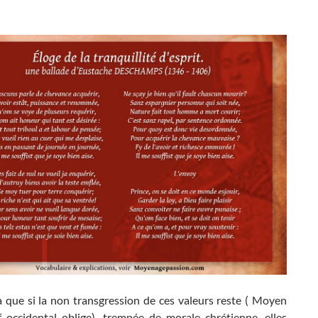
 que si la non transgression de ces valeurs reste ( Moyen
f occidental oblige), trempée de morale chrétienne, elles