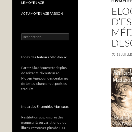
EUSTACHE 
LE MOYEN ÂGE
ELO
ACTU MOYEN ÂGE PASSION
D’ES
MÉD
Rechercher :
DES
16 JUILL
Index des Auteurs Médiévaux
Partez à la découverte de plus
de soixante-dix auteurs du
Moyen Âge pour des centaines
de textes, chansons et poésies
traduits.
Index des Ensembles Musicaux
Restitution au plus près des
manuscrits ou variations plus
libres, retrouvez plus de 100