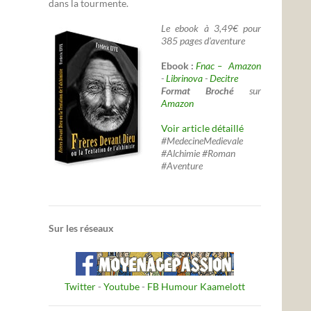
dans la tourmente.
Le ebook à 3,49€ pour
385 pages d'aventure
Ebook :
Fnac –
Amazon
-
Librinova
-
Decitre
Format Broché
sur
Amazon
Voir article détaillé
#MedecineMedievale
#Alchimie #Roman
#Aventure
Sur les réseaux
Twitter
-
Youtube
-
FB Humour Kaamelott