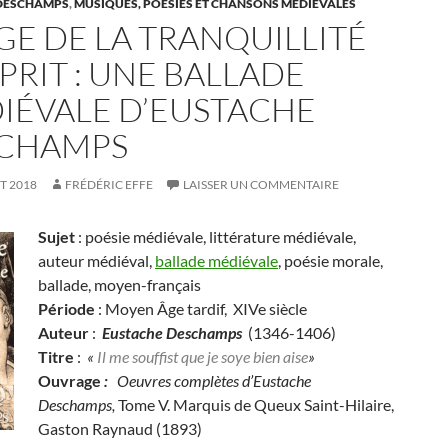
DESCHAMPS
,
MUSIQUES, POÉSIES ET CHANSONS MÉDIÉVALES
GE DE LA TRANQUILLITÉ
PRIT : UNE BALLADE
IÉVALE D’EUSTACHE
CHAMPS
ET 2018
FRÉDÉRIC EFFE
LAISSER UN COMMENTAIRE
Sujet
: poésie médiévale, littérature médiévale,
auteur médiéval,
ballade médiévale
, poésie morale,
ballade, moyen-français
Période
: Moyen Âge tardif, XIVe siècle
Auteur
:
Eustache Deschamps
(1346-1406)
Titre
:
«
Il me souffist que je soye bien aise
»
Ouvrage
:
Oeuvres complètes d’Eustache
Deschamps,
Tome V. Marquis de Queux Saint-Hilaire,
Gaston Raynaud (1893)