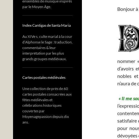
ensembles de musique inspirés
par le Moyen Âge.
Bonjour à 
Index Cantigas de Santa Maria
Au XIVe s, culte marial à la cour
d’Alphonse le Sage : traduction,
commentaires & leur
interprétation par les plus
grands groupes médiévaux.
nommer « 
d’avoirs 
nobles et
Cartes postales médiévales
n’aura de 
Une collection de près de 60
cartes postales consacrées aux
« Il me so
fêtes médiévales et
l’expressi
célébrations historiques
couvertes par
contentem
Moyenagepassion depuis dix
satisfaire
ans.
pour nous 
dévoyées d