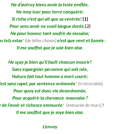
Ne d’autruy biens avoir la teste emflée,
Ne moy tuer pour terre conquérir;
Si riche n’est qui ait que sa ventrée!
(1)
Pour sens avoir ne vueil langue dorée,
(
2)
Ne pour honeur tant soufrir de mesaise;
s telz estas
* (de telles choses)
n’est que vent et fumée :
Il me souffist que je soie bien aise.
Ne sçay je bien qu’il fault chascun mourir?
Sanz espargnier personne qui soit née,
Nature fait tout homme a mort courir;
’est sanz rapel, par sentence ordonnée
* (irrévocable)
.
Pour quoy est donc vie desordonnée,
Pour acquérir la chevance
mauvaise ?
y de l’avoir et richesce emmurée
* (entourée de murs)
!
Il me souffist que je soye bien aise.
L’envoy