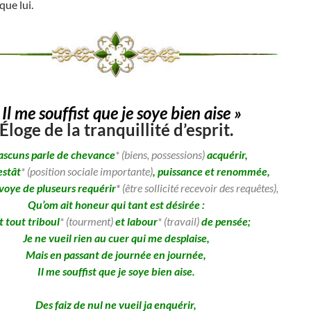
que lui.
 Il me souffist que je soye bien aise »
Éloge de la tranquillité d’esprit.
scuns parle de chevance
*
(biens, possessions)
acquérir,
estât
* (position sociale importante)
, puissance et renommée,
voye de pluseurs requérir
*
(être sollicité recevoir des requêtes),
Qu’om ait honeur qui tant est désirée :
t tout triboul
* (tourment)
et labour
* (travail)
de pensée;
Je ne vueil rien au cuer qui me desplaise,
Mais en passant de journée en journée,
Il me souffist que je soye bien aise.
Des faiz de nul ne vueil ja enquérir,