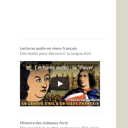
Lectures audio en vieux français
Des textes pour découvrir la langue d'oïl.
Histoire des châteaux forts
Des premières mottes castrales au XVe siècle