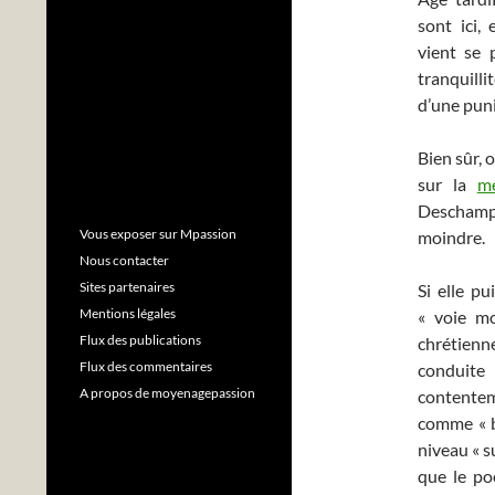
sont ici,
vient se 
tranquilli
d’une puni
Bien sûr, 
sur la
mé
Deschamps.
Vous exposer sur Mpassion
moindre.
Nous contacter
Sites partenaires
Si elle pu
Mentions légales
« voie mo
Flux des publications
chrétien
Flux des commentaires
conduite
A propos de moyenagepassion
contente
comme « bo
niveau « s
que le poè