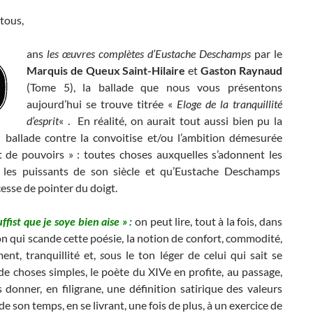
tous,
ans
les œuvres complètes d’Eustache Deschamps
par le
Marquis de Queux Saint-Hilaire
et
Gaston Raynaud
(Tome 5), la ballade que nous vous présentons
aujourd’hui se trouve titrée «
Eloge de la tranquillité
d’esprit
« . En réalité, on aurait tout aussi bien pu la
ballade contre la convoitise et/ou l’ambition démesurée
et de pouvoirs » : toutes choses auxquelles s’adonnent les
 les puissants de son siècle et qu’Eustache Deschamps
cesse de pointer du doigt.
uffist que je soye bien aise » :
on peut lire, tout à la fois, dans
on qui scande cette poésie, la notion de confort, commodité,
ent, tranquillité et,
s
ous le ton léger de celui qui sait se
 de choses simples, le poète du XIVe en profite, au passage,
donner, en filigrane, une définition satirique des valeurs
e son temps, en se livrant, une fois de plus, à un exercice de