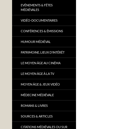
EVÈNEMENTS & FÊTES
MÉDIÉVALES
VIDÉO-DOCUMENTAIRES
CONFÉRENCES & ÉMISSIONS
HUMOUR MÉDIÉVAL
PATRIMOINE, LIEUX D’INTÉRÊT
LE MOYEN ÂGE AU CINÉMA
LE MOYEN ÂGE À LA TV
MOYEN ÂGE & JEUX VIDÉO
MÉDECINE MÉDIÉVALE
ROMANS & LIVRES
SOURCES & ARTICLES
CITATIONS MÉDIÉVALES OU SUR