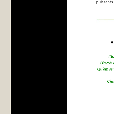
puissants 
«
Cha
D’avoir 
Qu’om se 
C’es