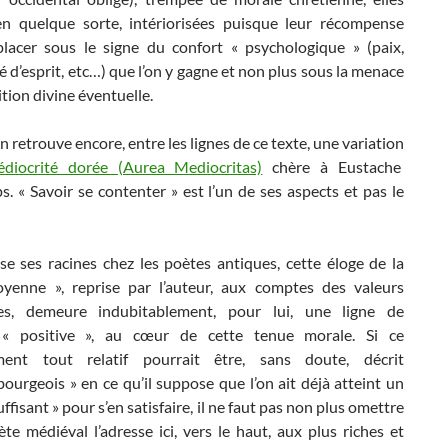
 en quelque sorte, intériorisées puisque leur récompense
placer sous le signe du confort « psychologique » (paix,
té d’esprit, etc…) que l’on y gagne et non plus sous la menace
tion divine éventuelle.
on retrouve encore, entre les lignes de ce texte, une variation
diocrité dorée (Aurea Mediocritas)
chère à Eustache
 « Savoir se contenter » est l’un de ses aspects et pas le
ise ses racines chez les poètes antiques, cette éloge de la
yenne », reprise par l’auteur, aux comptes des valeurs
nes, demeure indubitablement, pour lui, une ligne de
 « positive », au cœur de cette tenue morale. Si ce
ment tout relatif pourrait être, sans doute, décrit
urgeois » en ce qu’il suppose que l’on ait déjà atteint un
uffisant » pour s’en satisfaire, il ne faut pas non plus omettre
te médiéval l’adresse ici, vers le haut, aux plus riches et