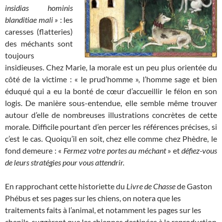
insidias hominis
blanditiae mali »
: les
caresses (flatteries)
des méchants sont
toujours
insidieuses. Chez Marie, la morale est un peu plus orientée du
côté de la victime : « le prud’homme », l’homme sage et bien
éduqué qui a eu la bonté de cœur d’accueillir le félon en son
logis. De manière sous-entendue, elle semble même trouver
autour d’elle de nombreuses illustrations concrètes de cette
morale. Difficile pourtant d’en percer les références précises, si
c’est le cas. Quoiqu’il en soit, chez elle comme chez Phèdre, le
fond demeure : «
Fermez votre portes au méchant
» et
défiez-vous
de leurs stratégies pour vous attendrir.
En rapprochant cette historiette du
Livre de Chasse
de Gaston
Phébus et ses pages sur les chiens, on notera que les
traitements faits à l’animal, et notamment les pages sur les
chenils, suggèrent que les chiennes destinées à la reproduction