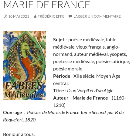
MARIE DE FRANCE
10 MAI 2021
FRÉDÉRIC EFFE
LAISSER UN COMMENTAIRE
Sujet
: poésie médiévale, fable
médiévale, vieux français, anglo-
normand, auteur médiéval, ysopets,
poétesse médiévale, poésie satirique,
poésie morale
Période
: XIIe siècle, Moyen Âge
central.
Titre
:
D’un Vorpil et d’un Aigle
Auteur
:
Marie de France
(1160-
1210)
Ouvrage
:
Poésies de Marie de France Tome Second, par B de
Roquefort, 1820
Bonjour à tous,