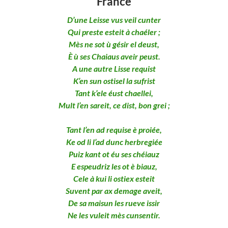
France
D’une Leisse vus veil cunter
Qui preste esteit à chaéler ;
Mès ne sot ù gésir el deust,
È ù ses Chaiaus aveir peust.
A une autre Lisse requist
K’en sun ostisel la sufrist
Tant k’ele éust chaellei,
Mult l’en sareit, ce dist, bon grei ;
Tant l’en ad requise è proiée,
Ke od li l’ad dunc herbregiée
Puiz kant ot éu ses chéiauz
E espeudriz les ot è biauz,
Cele à kui li ostiex esteit
Suvent par ax demage aveit,
De sa maisun les rueve issir
Ne les vuleit mès cunsentir.