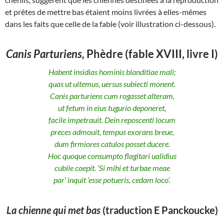
et prêtes de mettre bas étaient moins livrées à elles-mêmes
dans les faits que celle de la fable (voir illustration ci-dessous).
Canis Parturiens,
Phèdre (fable XVIII, livre I)
Habent insidias hominis blanditiae mali;
quas ut uitemus, uersus subiecti monent.
Canis parturiens cum rogasset alteram,
ut fetum in eius tugurio deponeret,
facile impetrauit. Dein reposcenti locum
preces admouit, tempus exorans breue,
dum firmiores catulos posset ducere.
Hoc quoque consumpto flagitari ualidius
cubile coepit. ‘Si mihi et turbae meae
par’ inquit ‘esse potueris, cedam loco’.
La chienne qui met bas
(traduction E Panckoucke)