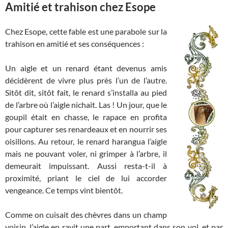
Amitié et trahison chez Esope
Chez Esope, cette fable est une parabole sur la
trahison en amitié et ses conséquences :
Un aigle et un renard étant devenus amis
décidèrent de vivre plus près l’un de l’autre.
Sitôt dit, sitôt fait, le renard s’installa au pied
de l’arbre où l’aigle nichait. Las ! Un jour, que le
goupil était en chasse, le rapace en profita
pour capturer ses renardeaux et en nourrir ses
oisillons. Au retour, le renard harangua l’aigle
mais ne pouvant voler, ni grimper à l’arbre, il
demeurait impuissant. Aussi resta-t-il à
proximité, priant le ciel de lui accorder
vengeance. Ce temps vint bientôt.
Comme on cuisait des chèvres dans un champ
voisin, l’aigle en ravit une part, emportant dans son vol, et par