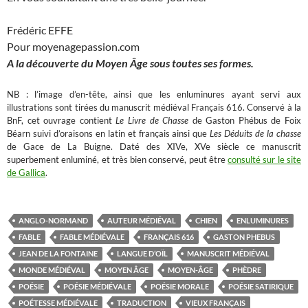
Frédéric EFFE
Pour moyenagepassion.com
A la découverte du Moyen Âge sous toutes ses formes.
NB : l’image d’en-tête, ainsi que les enluminures ayant servi aux
illustrations sont tirées du manuscrit médiéval Français 616. Conservé à la
BnF, cet ouvrage contient
Le Livre de Chasse
de Gaston Phébus de Foix
Béarn suivi d’oraisons en latin et français ainsi que
Les Déduits de la chasse
de Gace de La Buigne. Daté des XIVe, XVe siècle ce manuscrit
superbement enluminé, et très bien conservé, peut être
consulté sur le site
de Gallica
.
ANGLO-NORMAND
AUTEUR MÉDIÉVAL
CHIEN
ENLUMINURES
FABLE
FABLE MÉDIÉVALE
FRANÇAIS 616
GASTON PHEBUS
JEAN DE LA FONTAINE
LANGUE D’OÏL
MANUSCRIT MÉDIÉVAL
MONDE MÉDIÉVAL
MOYEN ÂGE
MOYEN-ÂGE
PHÈDRE
POÉSIE
POÉSIE MÉDIÉVALE
POÉSIE MORALE
POÉSIE SATIRIQUE
POÉTESSE MÉDIÉVALE
TRADUCTION
VIEUX FRANÇAIS