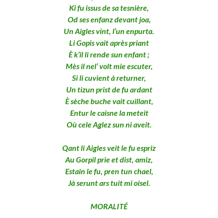
Ki fu issus de sa tesnière,
Od ses enfanz devant joa,
Un Aigles vint, l’un enpurta.
Li Gopis vait après priant
È k’il li rende sun enfant ;
Mès il nel’ volt mie escuter,
Si li cuvient à returner,
Un tizun prist de fu ardant
È sèche buche vait cuillant,
Entur le caisne la meteit
Où cele Aglez sun ni aveit.
Qant li Aigles veit le fu espriz
Au Gorpil prie et dist, amiz,
Estain le fu, pren tun chael,
Jà serunt ars tuit mi oisel.
MORALITÉ