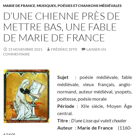
MARIE DE FRANCE
,
MUSIQUES, POÉSIES ET CHANSONS MÉDIÉVALES
D’UNE CHIENNE PRÈS DE
METTRE BAS, UNE FABLE
DE MARIE DE FRANCE
15 NOVEMBRE 2021
FRÉDÉRIC EFFE
LAISSER UN
COMMENTAIRE
Sujet
: poésie médiévale, fable
médiévale, vieux français, anglo-
normand, auteur médiéval, ysopets,
poétesse, poésie morale
Période
: XIIe siècle, Moyen Âge
central.
Titre
:
D’une Lisse qui vuleit chaaler
Auteur
:
Marie de France
(1160-
1210)