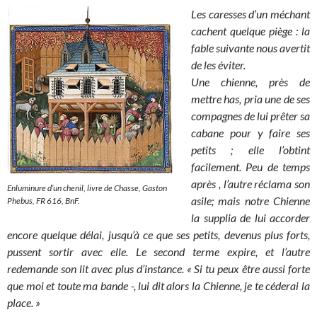
Les caresses d’un méchant
cachent quelque piège : la
fable suivante nous avertit
de les éviter.
Une chienne, près de
mettre has, pria une de ses
compagnes de lui prêter sa
cabane pour y faire ses
petits ; elle l’obtint
facilement. Peu de temps
après , l’autre réclama son
Enluminure d’un chenil, livre de Chasse, Gaston
asile; mais notre Chienne
Phebus, FR 616, BnF.
la supplia de lui accorder
encore quelque délai, jusqu’à ce que ses petits, devenus plus forts,
pussent sortir avec elle. Le second terme expire, et l’autre
redemande son lit avec plus d’instance. « Si tu peux être aussi forte
que moi et toute ma bande -, lui dit alors la Chienne, je te céderai la
place. »