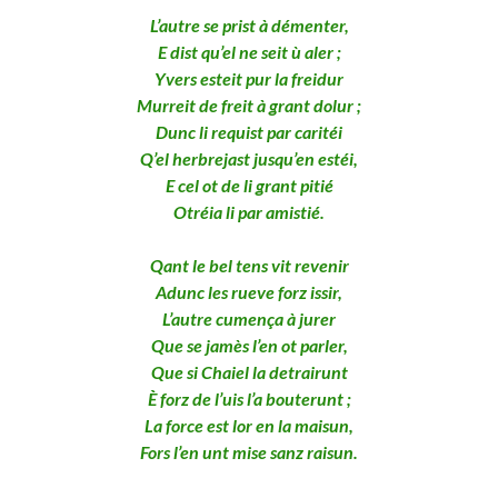
L’autre se prist à démenter,
E dist qu’el ne seit ù aler ;
Yvers esteit pur la freidur
Murreit de freit à grant dolur ;
Dunc li requist par caritéi
Q’el herbrejast jusqu’en estéi,
E cel ot de li grant pitié
Otréia li par amistié.
Qant le bel tens vit revenir
Adunc les rueve forz issir,
L’autre cumença à jurer
Que se jamès l’en ot parler,
Que si Chaiel la detrairunt
È forz de l’uis l’a bouterunt ;
La force est lor en la maisun,
Fors l’en unt mise sanz raisun.