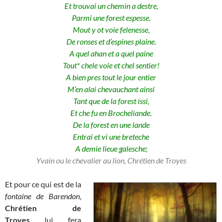
Et trouvai un chemin a destre,
Parmi une forest espesse.
Mout y ot voie felenesse,
De ronses et d’espines plaine.
A quel ahan et a quel paine
Tout* chele voie et chel sentier!
A bien pres tout le jour entier
M’en alai chevauchant ainsi
Tant que de la forest issi,
Et che fu en Brocheliande.
De la forest en une lande
Entrai et vi une breteche
A demie lieue galesche;
Yvain ou le chevalier au lion, Chrétien de Troyes
Et pour ce qui est de la
fontaine de Barendon
,
Chrétien de
Troyes
lui fera