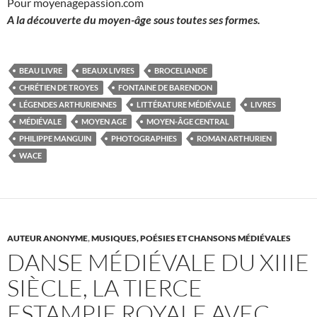
Pour moyenagepassion.com
A la découverte du moyen-âge sous toutes ses formes.
BEAU LIVRE
BEAUX LIVRES
BROCELIANDE
CHRÉTIEN DE TROYES
FONTAINE DE BARENDON
LÉGENDES ARTHURIENNES
LITTÉRATURE MÉDIÉVALE
LIVRES
MÉDIÉVALE
MOYEN AGE
MOYEN-ÂGE CENTRAL
PHILIPPE MANGUIN
PHOTOGRAPHIES
ROMAN ARTHURIEN
WACE
AUTEUR ANONYME
,
MUSIQUES, POÉSIES ET CHANSONS MÉDIÉVALES
DANSE MÉDIÉVALE DU XIIIE
SIÈCLE, LA TIERCE
ESTAMPIE ROYALE AVEC