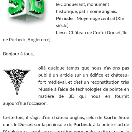
le Conquérant, monument
historique, patrimoine anglais.
Période
: Moyen-âge central (XIe
siècle)
Lieu
: Château de Corfe (Dorset, île
de Purbeck, Angleterre)
Bonjour à tous,
oilà quelque temps que nous n’avions pas
publié un article sur un édifice et château-
fort médiéval, et c’est un reconstitution très
réussie à l’aide de technologies de pointe en
matière de 3D qui nous en fournit
aujourd’hui l’occasion.
Cette fois, il s’agit d’un château anglais, celui de
Corfe
. Situé
dans le
Dorset
sur la péninsule de
Purbeck
, à la pointe sud de
l’Angleterre, avant son occupation normande, le site et sa belle