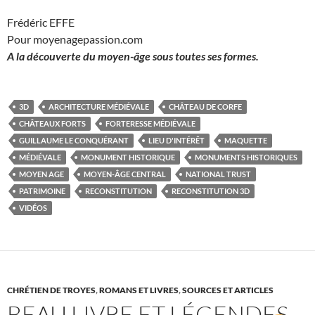
Frédéric EFFE
Pour moyenagepassion.com
A la découverte du moyen-âge sous toutes ses formes.
3D
ARCHITECTURE MÉDIÉVALE
CHÂTEAU DE CORFE
CHÂTEAUX FORTS
FORTERESSE MÉDIÉVALE
GUILLAUME LE CONQUÉRANT
LIEU D'INTÉRÊT
MAQUETTE
MÉDIÉVALE
MONUMENT HISTORIQUE
MONUMENTS HISTORIQUES
MOYEN AGE
MOYEN-ÂGE CENTRAL
NATIONAL TRUST
PATRIMOINE
RECONSTITUTION
RECONSTITUTION 3D
VIDÉOS
CHRÉTIEN DE TROYES
,
ROMANS ET LIVRES
,
SOURCES ET ARTICLES
BEAU LIVRE ET LÉGENDES