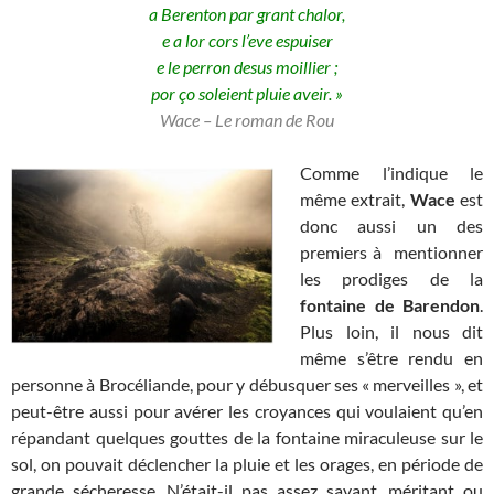
a Berenton par grant chalor,
e a lor cors l’eve espuiser
e le perron desus moillier ;
por ço soleient pluie aveir. »
Wace – Le roman de Rou
Comme l’indique le
même extrait,
Wace
est
donc aussi un des
premiers à mentionner
les prodiges de la
fontaine de Barendon
.
Plus loin, il nous dit
même s’être rendu en
personne à Brocéliande, pour y débusquer ses « merveilles », et
peut-être aussi pour avérer les croyances qui voulaient qu’en
répandant quelques gouttes de la fontaine miraculeuse sur le
sol, on pouvait déclencher la pluie et les orages, en période de
grande sécheresse. N’était-il pas assez savant, méritant ou