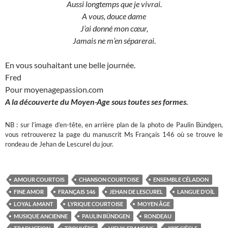
Aussi longtemps que je vivrai.
A vous, douce dame
J’ai donné mon cœur,
Jamais ne m’en séparerai
.
En vous souhaitant une belle journée.
Fred
Pour moyenagepassion.com
A la découverte du Moyen-Age sous toutes ses formes.
NB : sur l’image d’en-tête, en arrière plan de la photo de Paulin Bündgen,
vous retrouverez la page du manuscrit Ms Français 146 où se trouve le
rondeau de Jehan de Lescurel du jour.
AMOUR COURTOIS
CHANSON COURTOISE
ENSEMBLE CÉLADON
FINE AMOR
FRANÇAIS 146
JEHAN DE LESCUREL
LANGUE D’OÏL
LOYAL AMANT
LYRIQUE COURTOISE
MOYEN ÂGE
MUSIQUE ANCIENNE
PAULIN BÜNDGEN
RONDEAU