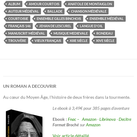
ALBUM
AMOUR COURTOIS
ANATOLE DE MONTAIGLON
AUTEUR MÉDIÉVAL
BALLADE
CHANSON MÉDIÉVALE
COURTOISIE
ENSEMBLE GILLES BINCHOIS
ENSEMBLE MÉDIÉVAL
FRANÇAIS 146
JEHAN DE LESCUREL
LANGUE D'OIL
MANUSCRIT MÉDIÉVAL
MUSIQUE MEDIEVALE
RONDEAU
TROUVÈRE
VIEUX FRANÇAIS
XIIIE SIÈCLE
XIVE SIÈCLE
UN ROMAN A DECOUVRIR
Au cœur du Moyen Âge, l'histoire de deux frères dans la tourmente.
Le ebook à 3,49€ pour 385 pages d'aventure
Ebook :
Fnac –
Amazon
-
Librinova
-
Decitre
Format Broché
sur
Amazon
Voir article détaillé