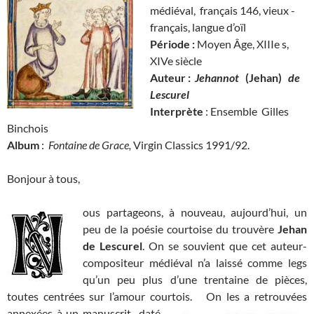
médiéval, français 146, vieux -
français, langue d’oïl
Période :
Moyen Âge, XIIIe s,
XIVe siècle
Auteur :
Jehannot
(Jehan)
de
Lescurel
Interprète
: Ensemble Gilles
Binchois
Album
:
Fontaine de Grace,
Virgin Classics 1991/92.
Bonjour à tous,
ous partageons, à nouveau, aujourd’hui, un
peu de la poésie courtoise du trouvère
Jehan
de Lescurel
. On se souvient que cet auteur-
compositeur médiéval n’a laissé comme legs
qu’un peu plus d’une trentaine de pièces,
toutes centrées sur l’amour courtois.
On les a retrouvées
annexées à un manuscrit daté