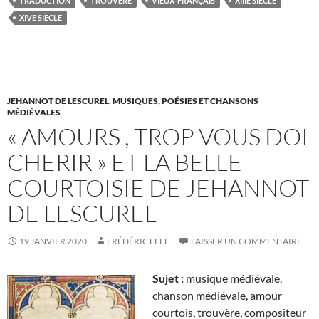
TRADUCTION
TROUVÈRE
VIEUX-FRANÇAIS
XIIIE SIÈCLE
XIVE SIÈCLE
JEHANNOT DE LESCUREL
,
MUSIQUES, POÉSIES ET CHANSONS
MÉDIÉVALES
« AMOURS , TROP VOUS DOI
CHERIR » ET LA BELLE
COURTOISIE DE JEHANNOT
DE LESCUREL
19 JANVIER 2020
FRÉDÉRIC EFFE
LAISSER UN COMMENTAIRE
Sujet :
musique médiévale,
chanson médiévale, amour
courtois, trouvère, compositeur