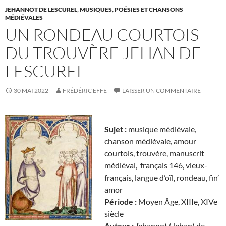
JEHANNOT DE LESCUREL
,
MUSIQUES, POÉSIES ET CHANSONS
MÉDIÉVALES
UN RONDEAU COURTOIS
DU TROUVÈRE JEHAN DE
LESCUREL
30 MAI 2022
FRÉDÉRIC EFFE
LAISSER UN COMMENTAIRE
Sujet :
musique médiévale,
chanson médiévale, amour
courtois, trouvère, manuscrit
médiéval, français 146, vieux-
français, langue d’oïl, rondeau, fin’
amor
Période :
Moyen Âge, XIIIe, XIVe
siècle
Auteur :
J
ehannot (Jehan) de