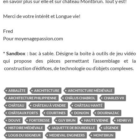
en savoir plus sur elle et sur château Montbrun. Tout y est!
Merci de votre intérêt et Longue vie!
Fred
Pour moyenagepassion.com
* Sandbox
: bac à sable. Désigne la boite à outils de jeu vidéo
qui propose des pièces permettant l’assemblage et la
construction d’édifices, de technologie ou d’objets complexes.
ARBALÈTE
ARCHITECTURE
ARCHITECTURE MÉDIÉVALE
ARCHITECTURE PHILIPPIENNE
CHÂLUS CHABROL
CHARLES VII
CHÂTEAU
CHÂTEAU À VENDRE
CHÂTEAU HANTÉ
CHÂTEAUX FORTS
COURTINES
DONJON
DOURNAZAC
DOUVE
FORTERESSE
GUY BRUN
HAUTE VIENNE
HENRI VI
HISTOIRE MÉDIÉVALE
JAQUETTE DE BOURDEILLE
LÉGENDE
LOGIS DU SEIGNEUR
MEDIEVAL ENGINEERS
MONTBRUN