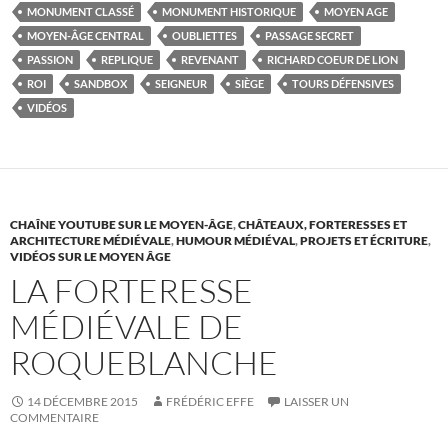
MONUMENT CLASSÉ
MONUMENT HISTORIQUE
MOYEN AGE
MOYEN-ÂGE CENTRAL
OUBLIETTES
PASSAGE SECRET
PASSION
REPLIQUE
REVENANT
RICHARD COEUR DE LION
ROI
SANDBOX
SEIGNEUR
SIÈGE
TOURS DÉFENSIVES
VIDÉOS
CHAÎNE YOUTUBE SUR LE MOYEN-ÂGE
,
CHÂTEAUX, FORTERESSES ET
ARCHITECTURE MÉDIÉVALE
,
HUMOUR MÉDIÉVAL
,
PROJETS ET ÉCRITURE
,
VIDÉOS SUR LE MOYEN ÂGE
LA FORTERESSE
MÉDIÉVALE DE
ROQUEBLANCHE
14 DÉCEMBRE 2015
FRÉDÉRIC EFFE
LAISSER UN
COMMENTAIRE