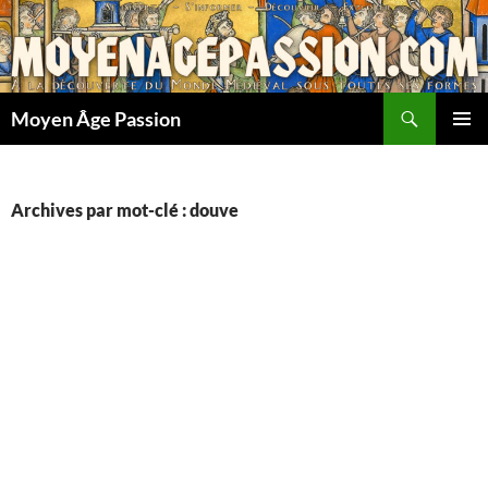
Aller
au
contenu
Recherche
Moyen Âge Passion
MENU
PRINCI
Archives par mot-clé : douve