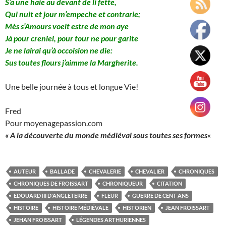
S’a une haie au devant de li fette,
Qui nuit et jour m’empeche et contrarie;
Mès s’Amours voelt estre de mon aye
Jà pour creniel, pour tour ne pour garite
Je ne lairai qu’à occoision ne die:
Sus toutes flours j’aimme la Margherite.
Une belle journée à tous et longue Vie!
Fred
Pour moyenagepassion.com
« A la découverte du monde médiéval sous toutes ses formes
«
AUTEUR
BALLADE
CHEVALERIE
CHEVALIER
CHRONIQUES
CHRONIQUES DE FROISSART
CHRONIQUEUR
CITATION
EDOUARD III D'ANGLETERRE
FLEUR
GUERRE DE CENT ANS
HISTOIRE
HISTOIRE MÉDIÉVALE
HISTORIEN
JEAN FROISSART
JEHAN FROISSART
LÉGENDES ARTHURIENNES