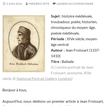
2 JUIN 2016
FRÉDÉRIC EFFE
LAISSER UN COMMENTAIRE
Sujet :
histoire médiévale,
troubadour, poète, historien,
chroniqueur du moyen-âge,
poésie médiévale,
Période :
XIVe siècle, moyen-
âge central
Auteur :
Jean Froissart (1337-
1410)
Titre :
Ballade
(Ci contre portrait de Jean
Froissart, anonyme, XIXe
siècle, ©
National Portrait Gallery, Londres
)
Bonjour à tous,
Aujourd’hui, nous dédions un premier article à Jean Froissart,