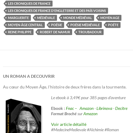
LES CRONIQUES DE FRANCE
LES CRONIQUES DE FRANCE D'ENGLETERRE ET DES PAÏS VOISINS
MARGUERITE
MÉDIÉVALE
MONDE MÉDIÉVAL
MOYEN AGE
MOYEN-ÂGE CENTRAL
POÉSIE
POÉSIE MÉDIÉVALE
POÉTE
REINE PHILIPPE
ROBERT DE NAMUR
TROUBADOUR
UN ROMAN A DECOUVRIR
Au cœur du Moyen Âge, l'histoire de deux frères dans la tourmente.
Le ebook à 3,49€ pour 385 pages d'aventure
Ebook :
Fnac –
Amazon
-
Librinova
-
Decitre
Format Broché
sur
Amazon
Voir article détaillé
#MedecineMedievale #Alchimie #Roman