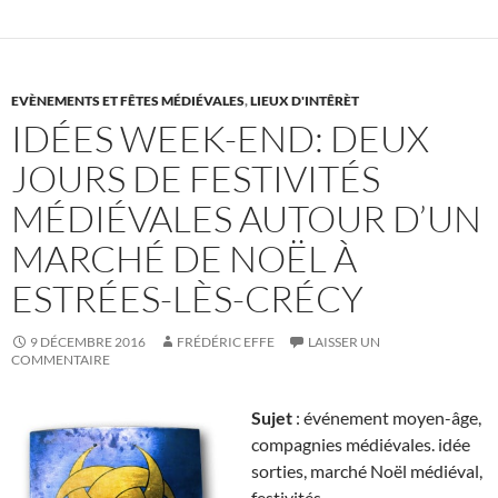
EVÈNEMENTS ET FÊTES MÉDIÉVALES
,
LIEUX D'INTÊRÈT
IDÉES WEEK-END: DEUX
JOURS DE FESTIVITÉS
MÉDIÉVALES AUTOUR D’UN
MARCHÉ DE NOËL À
ESTRÉES-LÈS-CRÉCY
9 DÉCEMBRE 2016
FRÉDÉRIC EFFE
LAISSER UN
COMMENTAIRE
Sujet
: événement moyen-âge,
compagnies médiévales. idée
sorties, marché Noël médiéval,
festivités