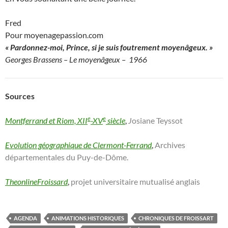
Fred
Pour moyenagepassion.com
« Pardonnez-moi, Prince, si je
s
uis foutrement moyenâgeux. »
Georges Brassens – Le moyenâgeux – 1966
Sources
e
e
Montferrand et Riom, XII
-XV
siècle
,
J
osiane
Teyssot
Evolution géographique de Clermont-Ferrand
,
Archives
départementales du Puy-de-Dôme.
TheonlineFroissard
,
projet universitaire mutualisé anglais
AGENDA
ANIMATIONS HISTORIQUES
CHRONIQUES DE FROISSART