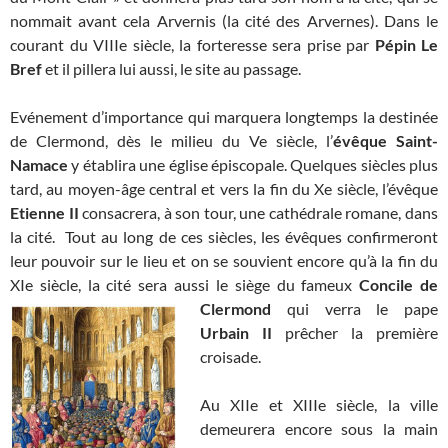
nommait avant cela Arvernis (la cité des Arvernes). Dans le
courant du VIIIe siècle, la forteresse sera prise par
Pépin Le
Bref
et il pillera lui aussi, le site au passage.
Evénement d’importance qui marquera longtemps la destinée
de Clermond, dès le milieu du Ve siècle, l’
évêque Saint-
Namace
y établira une église épiscopale. Quelques siècles plus
tard, au moyen-âge central et vers la fin du Xe siècle, l’évêque
Etienne II
consacrera, à son tour, une cathédrale romane, dans
la cité. Tout au long de ces siècles, les évêques confirmeront
leur pouvoir sur le lieu et on se souvient encore qu’à la fin du
XIe siècle, la cité sera aussi le siège du fameux
Concile de
Clermond
qui verra le pape
Urbain II
prêcher la première
croisade.
Au XIIe et XIIIe siècle, la ville
demeurera encore sous la main