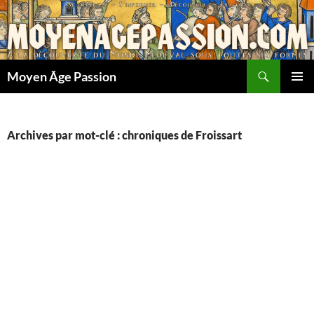
Aller
au
contenu
Recherche
Moyen Âge Passion
MENU
PRINCI
Archives par mot-clé : chroniques de Froissart