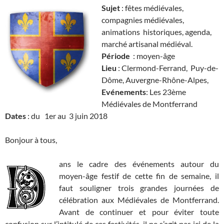
Sujet
: fêtes médiévales,
compagnies médiévales,
animations historiques, agenda,
marché artisanal médiéval.
Période
: moyen-âge
Lieu
: Clermond-Ferrand, Puy-de-
Dôme, Auvergne-Rhône-Alpes,
Evénements
: Les 23ème
Médiévales de Montferrand
Dates
: du 1er au 3 juin 2018
Bonjour à tous,
ans le cadre des événements autour du
moyen-âge festif de cette fin de semaine, il
faut souligner trois grandes journées de
célébration aux Médiévales de Montferrand.
Avant de continuer et pour éviter toute
confusion sur l’intitulé de ces festivités, il ne s’agit pas ici de la