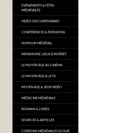
EVÈNEMENTS & FÊTES
MÉDIÉVALES
VIDÉO-DOCUMENTAIRES
CONFÉRENCES & ÉMISSIONS
HUMOUR MÉDIÉVAL
PATRIMOINE, LIEUX D’INTÉRÊT
LE MOYEN ÂGE AU CINÉMA
LE MOYEN ÂGE À LA TV
MOYEN ÂGE & JEUX VIDÉO
MÉDECINE MÉDIÉVALE
ROMANS & LIVRES
SOURCES & ARTICLES
CITATIONS MÉDIÉVALES OU SUR