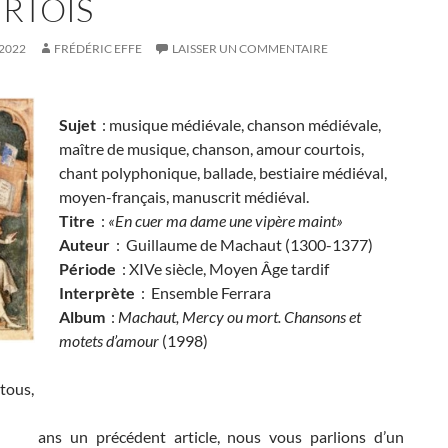
RTOIS
 2022
FRÉDÉRIC EFFE
LAISSER UN COMMENTAIRE
Sujet
: musique médiévale, chanson médiévale,
maître de musique, chanson, amour courtois,
chant polyphonique, ballade, bestiaire médiéval,
moyen-français, manuscrit médiéval.
Titre
:
«En cuer ma dame une vipère maint»
Auteur
: Guillaume de Machaut (1300-1377)
Période
: XIVe siècle, Moyen Âge tardif
Interprète
: Ensemble Ferrara
Album
:
Machaut, Mercy ou mort. Chansons et
motets d’amour
(1998)
tous,
ans un précédent article, nous vous parlions d’un