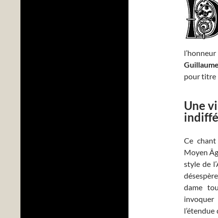
l’honneur
Guillaum
pour titre 
Une v
indiff
Ce chant
Moyen Âge 
style de l
désespère
dame tout
invoquer 
l’étendue 