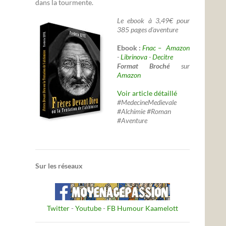
dans la tourmente.
Le ebook à 3,49€ pour
385 pages d'aventure
Ebook :
Fnac –
Amazon
-
Librinova
-
Decitre
Format Broché
sur
Amazon
Voir article détaillé
#MedecineMedievale
#Alchimie #Roman
#Aventure
Sur les réseaux
Twitter
-
Youtube
-
FB Humour Kaamelott