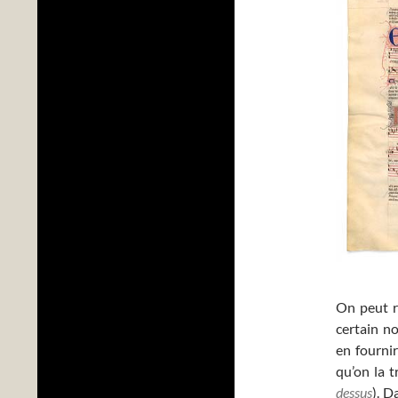
On peut r
certain n
en fournir
qu’on la 
dessus
). D