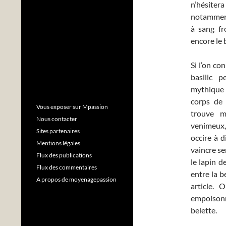
n’hésitera
notamment
à sang fr
encore le b
Si l’on co
basilic p
mythique 
corps de 
Vous exposer sur Mpassion
trouve m
Nous contacter
venimeux, 
Sites partenaires
occire à d
Mentions légales
vaincre se
Flux des publications
le lapin 
Flux des commentaires
entre la b
A propos de moyenagepassion
article. 
empoisonn
belette.