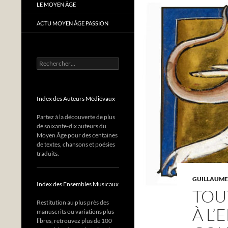
LE MOYEN ÂGE
ACTU MOYEN ÂGE PASSION
Rechercher :
Index des Auteurs Médiévaux
Partez à la découverte de plus
de soixante-dix auteurs du
Moyen Âge pour des centaines
de textes, chansons et poésies
traduits.
GUILLAUME
Index des Ensembles Musicaux
TOU
Restitution au plus près des
À L
manuscrits ou variations plus
libres, retrouvez plus de 100