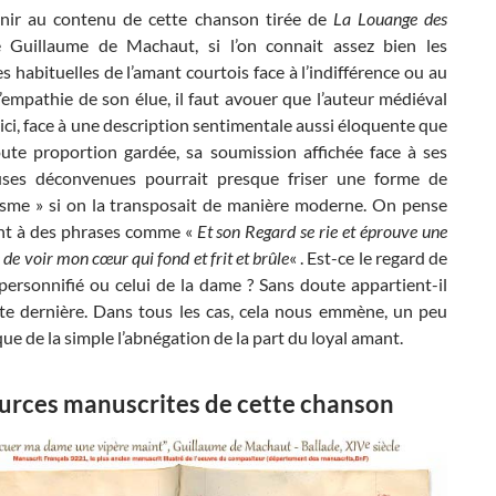
nir au contenu de cette chanson tirée de
La
Louange des
Guillaume de Machaut, si l’on connait assez bien les
s habituelles de l’amant courtois face à l’indifférence ou au
empathie de son élue, il faut avouer que l’auteur médiéval
ici, face à une description sentimentale aussi éloquente que
Toute proportion gardée, sa soumission affichée face à ses
ses déconvenues pourrait presque friser une forme de
sme » si on la transposait de manière moderne. On pense
t à des phrases comme «
Et son Regard se rie et éprouve une
 de voir mon cœur qui fond et frit et brûle
« . Est-ce le regard de
personnifié ou celui de la dame ? Sans doute appartient-il
tte dernière. Dans tous les cas, cela nous emmène, un peu
 que de la simple l’abnégation de la part du loyal amant.
urces manuscrites de cette chanson