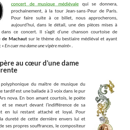
concert de musique médiévale
qui se donnera,
prochainement, à la tour Jean-sans-Peur de Paris.
Pour faire suite à ce billet, nous approcherons,
aujourd’hui, dans le détail, une des pièces mises à
 dans ce concert. Il s’agit d’une chanson courtoise de
e de Machaut
sur le thème du bestiaire médiéval et ayant
: «
En cuer ma dame une vipère maint
« .
ipère au cœur d’une dame
érente
 polyphonique du maître de musique du
tardif est une ballade à 3 voix dans le pur
’Ars nova. En bon amant courtois, le poète
 et se meurt devant l’indifférence de sa
 en lui restant attaché et loyal. Pour
la dureté de cette dernière envers lui et
de ses propres souffrances, le compositeur