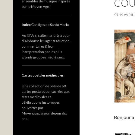
COU
ensembles de musique inspirés
par le Moyen Âge.
19 AVRIL
Index Cantigas de Santa Maria
Au XIVe s, culte marial à la cour
d’Alphonse le Sage : traduction,
commentaires & leur
interprétation par les plus
grands groupes médiévaux.
Cartes postales médiévales
Une collection de près de 60
cartes postales consacrées aux
fêtes médiévales et
célébrations historiques
couvertes par
Moyenagepassion depuis dix
Bonjour à 
ans.