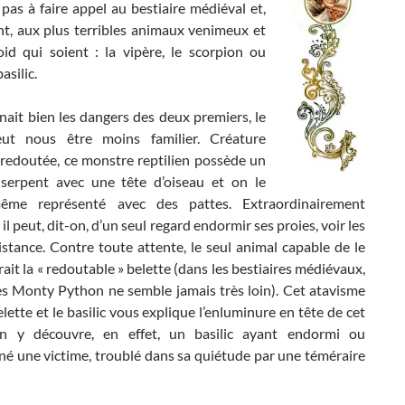
 pas à faire appel au bestiaire médiéval et,
, aux plus terribles animaux venimeux et
oid qui soient : la vipère, le scorpion ou
asilic.
nnait bien les dangers des deux premiers, le
eut nous être moins familier. Créature
redoutée, ce monstre reptilien possède un
serpent avec une tête d’oiseau et on le
ême représenté avec des pattes. Extraordinairement
il peut, dit-on, d’un seul regard endormir ses proies, voir les
istance. Contre toute attente, le seul animal capable de le
rait la « redoutable » belette (dans les bestiaires médiévaux,
des Monty Python ne semble jamais très loin). Cet atavisme
elette et le basilic vous explique l’enluminure en tête de cet
On y découvre, en effet, un basilic ayant endormi ou
é une victime, troublé dans sa quiétude par une téméraire