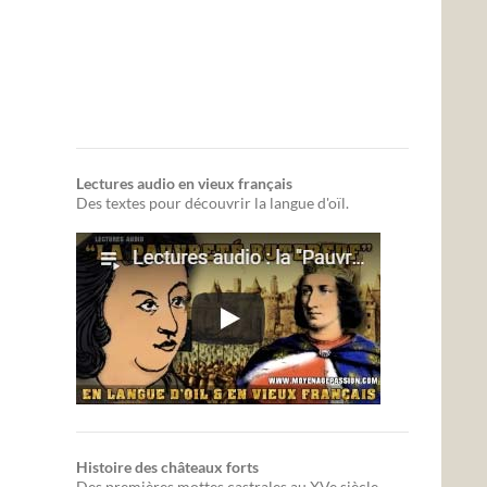
Lectures audio en vieux français
Des textes pour découvrir la langue d'oïl.
Histoire des châteaux forts
Des premières mottes castrales au XVe siècle