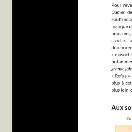
Pour reve
Dames
de 
souffrance
manque d’
nous met, 
cruelle. 
douloureu
« masochi
notammen
grande joie
« Refus » 
plus à ce
plus loin,
Aux so