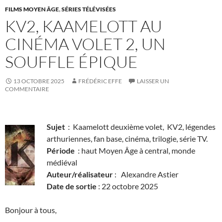
FILMS MOYEN ÂGE
,
SÉRIES TÉLÉVISÉES
KV2, KAAMELOTT AU
CINÉMA VOLET 2, UN
SOUFFLE ÉPIQUE
13 OCTOBRE 2025
FRÉDÉRIC EFFE
LAISSER UN
COMMENTAIRE
Sujet
: Kaamelott deuxième volet, KV2, légendes
arthuriennes, fan base, cinéma, trilogie, série TV.
Période
: haut Moyen Âge à central, monde
médiéval
Auteur/réalisateur
: Alexandre Astier
Date de sortie
: 22 octobre 2025
Bonjour à tous,