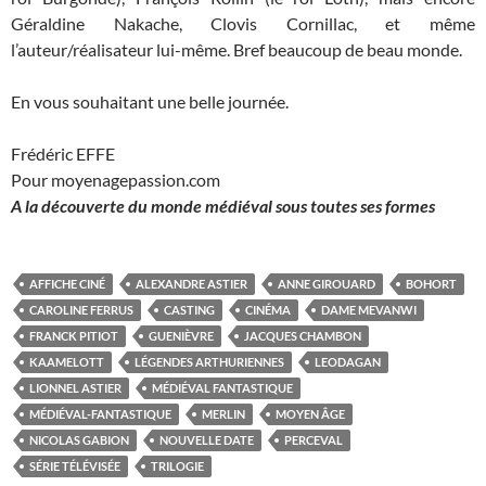
Géraldine Nakache, Clovis Cornillac, et même
l’auteur/réalisateur lui-même. Bref beaucoup de beau monde.
En vous souhaitant une belle journée.
Frédéric EFFE
Pour moyenagepassion.com
A la découverte du monde médiéval sous toutes ses formes
AFFICHE CINÉ
ALEXANDRE ASTIER
ANNE GIROUARD
BOHORT
CAROLINE FERRUS
CASTING
CINÉMA
DAME MEVANWI
FRANCK PITIOT
GUENIÈVRE
JACQUES CHAMBON
KAAMELOTT
LÉGENDES ARTHURIENNES
LEODAGAN
LIONNEL ASTIER
MÉDIÉVAL FANTASTIQUE
MÉDIÉVAL-FANTASTIQUE
MERLIN
MOYEN ÂGE
NICOLAS GABION
NOUVELLE DATE
PERCEVAL
SÉRIE TÉLÉVISÉE
TRILOGIE