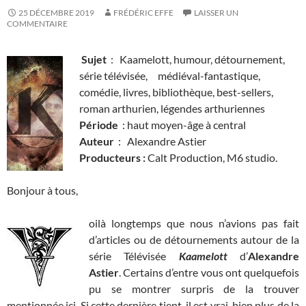
25 DÉCEMBRE 2019
FRÉDÉRIC EFFE
LAISSER UN
COMMENTAIRE
Sujet
: Kaamelott, humour, détournement,
série télévisée, médiéval-fantastique,
comédie, livres, bibliothèque, best-sellers,
roman arthurien, légendes arthuriennes
Période
: haut moyen-âge à central
Auteur
: Alexandre Astier
Producteurs :
Calt Production, M6 studio.
Bonjour à tous,
oilà longtemps que nous n’avions pas fait
d’articles ou de détournements autour de la
série Télévisée
Kaamelott
d’
Alexandre
Astier
. Certains d’entre vous ont quelquefois
pu se montrer surpris de la trouver
mentionnée ici. Si cette dernière tient, il est vrai, bien plus de la