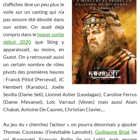
d’affiches lève un peu plus le
voile sur un casting qui n’a
pas encore été dévoilé dans
son entier. On avait déjà
compris dans le
teaser sortie
début 2020
que Sting y
apparaissait, au moins, en
Guest. On y retrouvait aussi
un certain nombre de rôles
pivots des premières heures
: Franck Pitiot (Perceval), JC
Hembert (Karadoc), Joelle
Sevilla (Dame Seli), Lionnel Astier (Leodagan), Caroline Ferrus
(Dame Mevanwi), Loïc Varraut (Venec) mais aussi Alain
Chabat, Antoine De Caunes, Christian Clavier,…
Au jeu du « cherchez l’acteur », on pourra désormais y ajouter
Thomas Cousseau (l’inévitable Lancelot),
Guillaume Briat
(le
roi Burgonde), François Rollin (le roi Loth), mais encore