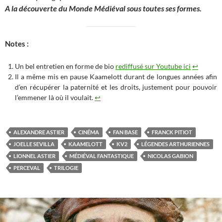
A la découverte du Monde Médiéval sous toutes ses formes.
Notes :
Un bel entretien en forme de bio
rediffusé sur Youtube ici
↩︎
Il a même mis en pause Kaamelott durant de longues années afin
d’en récupérer la paternité et les droits, justement pour pouvoir
l’emmener là où il voulait.
↩︎
ALEXANDRE ASTIER
CINÉMA
FAN BASE
FRANCK PITIOT
JOELLE SEVILLA
KAAMELOTT
KV2
LÉGENDES ARTHURIENNES
LIONNEL ASTIER
MÉDIÉVAL FANTASTIQUE
NICOLAS GABION
PERCEVAL
TRILOGIE