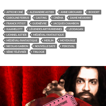
AFFICHE CINÉ
ALEXANDRE ASTIER
ANNE GIROUARD
BOHORT
CAROLINE FERRUS
CASTING
CINÉMA
DAME MEVANWI
FRANCK PITIOT
GUENIÈVRE
JACQUES CHAMBON
KAAMELOTT
LÉGENDES ARTHURIENNES
LEODAGAN
LIONNEL ASTIER
MÉDIÉVAL FANTASTIQUE
MÉDIÉVAL-FANTASTIQUE
MERLIN
MOYEN ÂGE
NICOLAS GABION
NOUVELLE DATE
PERCEVAL
SÉRIE TÉLÉVISÉE
TRILOGIE