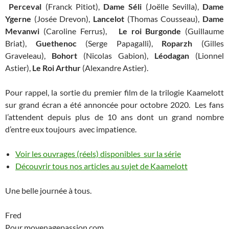
Perceval
(Franck Pitiot),
Dame Séli
(Joëlle Sevilla),
Dame
Ygerne
(Josée Drevon),
Lancelot
(Thomas Cousseau),
Dame
Mevanwi
(Caroline Ferrus),
Le roi Burgonde
(Guillaume
Briat),
Guethenoc
(Serge Papagalli),
Roparzh
(Gilles
Graveleau),
Bohort
(Nicolas Gabion),
Léodagan
(Lionnel
Astier),
Le Roi Arthur
(Alexandre Astier).
Pour rappel, la sortie du premier film de la trilogie Kaamelott
sur grand écran a été annoncée pour octobre 2020. Les fans
l’attendent depuis plus de 10 ans dont un grand nombre
d’entre eux toujours avec impatience.
Voir les ouvrages (réels) disponibles sur la série
Découvrir tous nos articles au sujet de Kaamelott
Une belle journée à tous.
Fred
Pour moyenagepassion.com