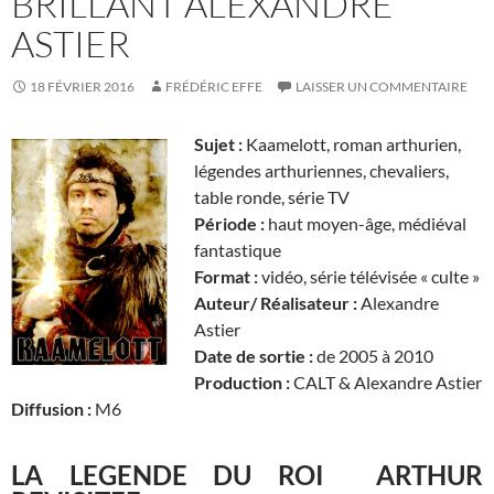
BRILLANT ALEXANDRE
ASTIER
18 FÉVRIER 2016
FRÉDÉRIC EFFE
LAISSER UN COMMENTAIRE
Sujet :
Kaamelott, roman arthurien,
légendes arthuriennes, chevaliers,
table ronde, série TV
Période :
haut moyen-âge, médiéval
fantastique
Format :
vidéo, série télévisée « culte »
Auteur/ Réalisateur :
Alexandre
Astier
Date de sortie :
de 2005 à 2010
Production :
CALT & Alexandre Astier
Diffusion :
M6
LA LEGENDE DU ROI ARTHUR