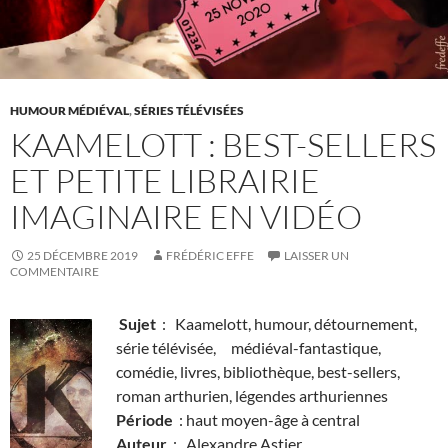
HUMOUR MÉDIÉVAL
,
SÉRIES TÉLÉVISÉES
KAAMELOTT : BEST-SELLERS
ET PETITE LIBRAIRIE
IMAGINAIRE EN VIDÉO
25 DÉCEMBRE 2019
FRÉDÉRIC EFFE
LAISSER UN
COMMENTAIRE
Sujet
: Kaamelott, humour, détournement,
série télévisée, médiéval-fantastique,
comédie, livres, bibliothèque, best-sellers,
roman arthurien, légendes arthuriennes
Période
: haut moyen-âge à central
Auteur
: Alexandre Astier