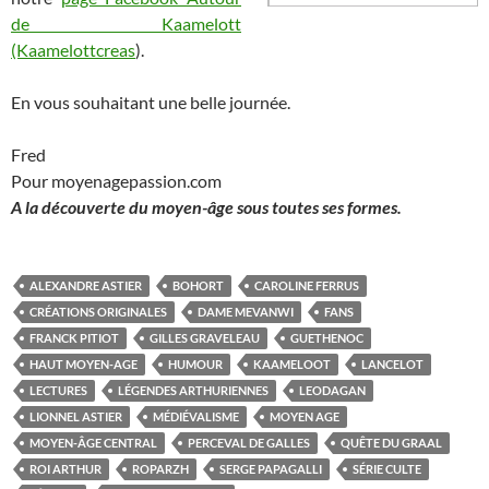
de Kaamelott
(Kaamelottcreas
).
En vous souhaitant une belle journée.
Fred
Pour moyenagepassion.com
A la découverte du moyen-âge sous toutes ses formes.
ALEXANDRE ASTIER
BOHORT
CAROLINE FERRUS
CRÉATIONS ORIGINALES
DAME MEVANWI
FANS
FRANCK PITIOT
GILLES GRAVELEAU
GUETHENOC
HAUT MOYEN-AGE
HUMOUR
KAAMELOOT
LANCELOT
LECTURES
LÉGENDES ARTHURIENNES
LEODAGAN
LIONNEL ASTIER
MÉDIÉVALISME
MOYEN AGE
MOYEN-ÂGE CENTRAL
PERCEVAL DE GALLES
QUÊTE DU GRAAL
ROI ARTHUR
ROPARZH
SERGE PAPAGALLI
SÉRIE CULTE