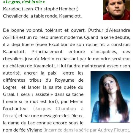
« Le gras, c’est la vie »
Karadoc, (Jean-Christophe Hembert)
Chevalier de la table ronde, Kaamelott.
De bonne volonté, tolérant et ouvert, l’Arthur d’Alexandre
ASTIER est un roi résolument moderne. Quand la série débute,
il a déjà libéré l’épée Excalibur de son rocher et a construit
Kaamelott. Principalement entouré d’incapables, des
chevaliers jusqu’à Merlin en passant par le moindre serviteur
du château de Kaamelott, il lui faudra maintenant asseoir son
autorité, ancrer la paix
entre les
différentes tribus du Royaume de
Logres et lancer la sainte quête du
Graal. Il sera « assisté » dans sa tâche
(même si le mot est fort), par Merlin
l’enchanteur
(Jacques Chambon à
l’écran)
et par une messagère des Dieux,
la dame du Lac connue encore sous le
nom de fée Viviane
(incarnée dans la série par Audrey Fleurot,