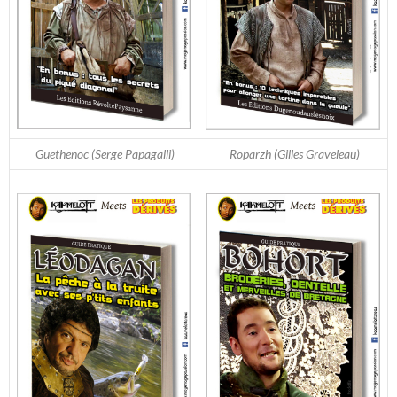
Guethenoc (Serge Papagalli)
Roparzh (Gilles Graveleau)