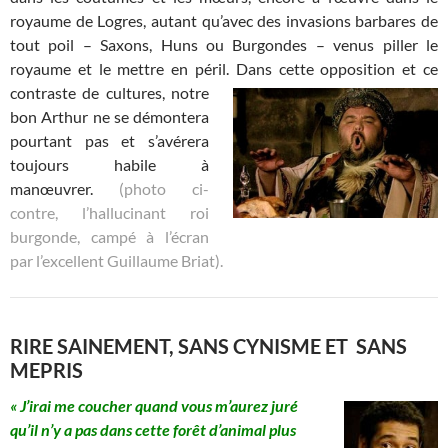
royaume de Logres, autant qu’avec des invasions barbares de
tout poil – Saxons, Huns ou Burgondes – venus piller le
royaume et le mettre en péril. Dans cette opposition et ce
contraste de
cultures, notre
bon Arthur ne se démontera
pourtant pas et s’avérera
toujours habile à
manœuvrer.
(photo ci-
contre, l’hallucinant roi
burgonde, campé à l’écran
par l’excellent Guillaume Briat).
RIRE SAINEMENT, SANS CYNISME ET SANS
MEPRIS
« J’irai me coucher quand vous m’aurez juré
qu’il n’y a pas dans cette forêt d’animal plus