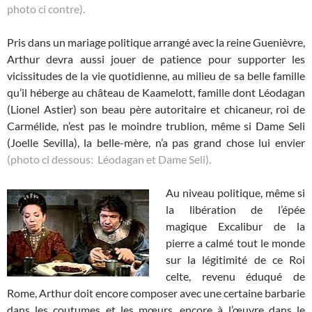
photo ci contre).
Pris dans un mariage politique arrangé avec la reine Guenièvre,
Arthur devra aussi jouer de patience pour supporter les
vicissitudes de la vie quotidienne, au milieu de sa belle famille
qu’il héberge au château de Kaamelott, famille dont Léodagan
(Lionel Astier) son beau père autoritaire et chicaneur, roi de
Carmélide, n’est pas le moindre trublion, même si Dame Seli
(Joelle Sevilla), la belle-mère, n’a pas grand chose lui envier
(photo ci dessous: Léodagan et Dame Seli).
Au niveau politique, même si
la libération de l’épée
magique Excalibur de la
pierre a calmé tout le monde
sur la légitimité de ce Roi
celte, revenu éduqué de
Rome, Arthur doit encore composer avec une certaine barbarie
dans les coutumes et les mœurs, encore à l’œuvre dans le