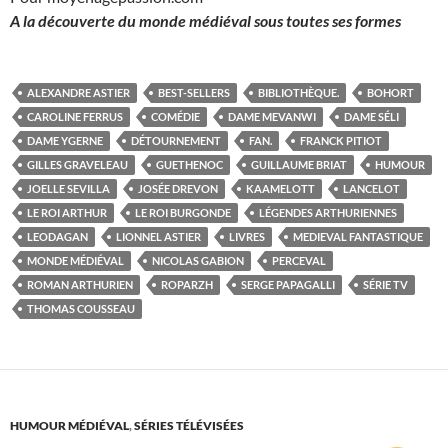
A la découverte du monde médiéval sous toutes ses formes
ALEXANDRE ASTIER
BEST-SELLERS
BIBLIOTHÈQUE.
BOHORT
CAROLINE FERRUS
COMÉDIE
DAME MEVANWI
DAME SÉLI
DAME YGERNE
DÉTOURNEMENT
FAN.
FRANCK PITIOT
GILLES GRAVELEAU
GUETHENOC
GUILLAUME BRIAT
HUMOUR
JOELLE SEVILLA
JOSÉE DREVON
KAAMELOTT
LANCELOT
LE ROI ARTHUR
LE ROI BURGONDE
LÉGENDES ARTHURIENNES
LEODAGAN
LIONNEL ASTIER
LIVRES
MEDIEVAL FANTASTIQUE
MONDE MÉDIÉVAL
NICOLAS GABION
PERCEVAL
ROMAN ARTHURIEN
ROPARZH
SERGE PAPAGALLI
SÉRIE TV
THOMAS COUSSEAU
HUMOUR MÉDIÉVAL
,
SÉRIES TÉLÉVISÉES