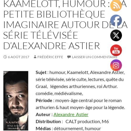
KAAMELOTT, HUMOUR : MA
PETITE BIBLIOTHÈQUE
IMAGINAIRE AUTOUR DE LA
SÉRIE TÉLÉVISÉE
D’ALEXANDRE ASTIER
6 AOÛT 2017
FRÉDÉRIC EFFE
LAISSER UN COMMENTAIRE
Sujet
: humour, Kaamelott, Alexandre Astier,
série télévisée, série culte, lectures, quête du
Graal, légendes arthuriennes, roi Arthur.
comédie, médiévalisme,
Période
: moyen-âge central pour le roman
arthurien & haut moyen-âge pour la légende.
Auteur
:
Alexandre Astier
Distribution
: CALT production, M6
Médias
: détournement, humour