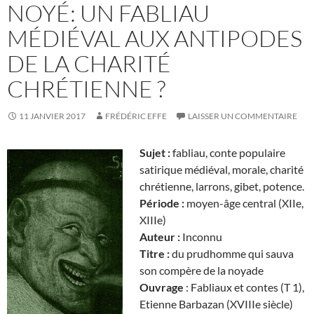
NOYÉ: UN FABLIAU
MÉDIÉVAL AUX ANTIPODES
DE LA CHARITÉ
CHRÉTIENNE ?
11 JANVIER 2017
FRÉDÉRIC EFFE
LAISSER UN COMMENTAIRE
Sujet :
fabliau, conte populaire
satirique médiéval, morale, charité
chrétienne, larrons, gibet, potence.
Période :
moyen-âge central (XIIe,
XIIIe)
Auteur :
Inconnu
Titre :
du prudhomme qui sauva
son compère de la noyade
Ouvrage
: Fabliaux et contes (T 1),
Etienne Barbazan (XVIIIe siècle)