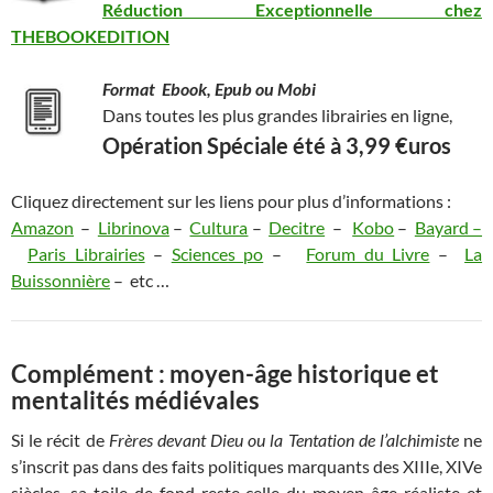
Réduction Exceptionnelle chez
THEBOOKEDITION
Format Ebook, Epub ou Mobi
Dans toutes les plus grandes librairies en ligne,
Opération Spéciale été à 3
,99 €uros
Cliquez directement sur les liens pour plus d’informations :
Amazon
–
Librinova
–
Cultura
–
Decitre
–
Kobo
–
Bayard –
Paris Librairies
–
Sciences po
–
Forum du Livre
–
La
Buissonnière
– etc …
Complément : moyen-âge historique et
mentalités médiévales
Si le récit de
Frères devant Dieu ou la Tentation de l’alchimiste
ne
s’inscrit pas dans des faits politiques marquants des XIIIe, XIVe
siècles, sa toile de fond reste celle du moyen-âge réaliste et