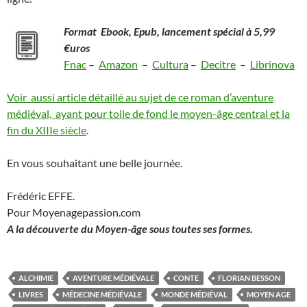
Format Ebook, Epub, lancement spécial à
5,99
€uros
Fnac
–
Amazon
–
Cultura
–
Decitre
–
Librinova
Voir aussi article détaillé au sujet de ce roman d’aventure
médiéval, ayant pour toile de fond le moyen-âge central et la
fin du XIIIe siècle
.
En vous souhaitant une belle journée.
Frédéric EFFE.
Pour Moyenagepassion.com
A la découverte du Moyen-âge sous toutes ses formes.
ALCHIMIE
AVENTURE MÉDIÉVALE
CONTE
FLORIAN BESSON
LIVRES
MÉDECINE MÉDIÉVALE
MONDE MÉDIÉVAL
MOYEN AGE