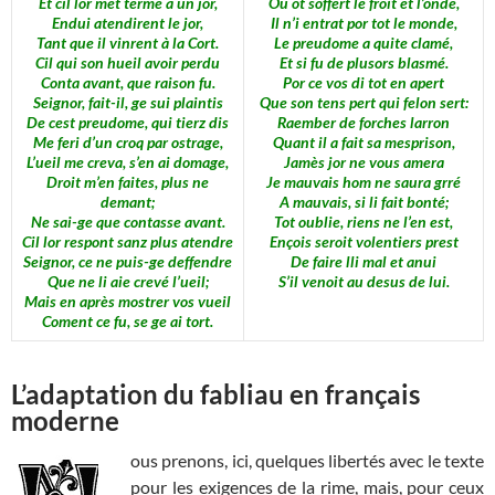
Et cil lor met terme à un jor,
Où ot soffert le froit et l’onde,
Endui atendirent le jor,
Il n’i entrat por tot le monde,
Tant que il vinrent à la Cort.
Le preudome a quite clamé,
Cil qui son hueil avoir perdu
Et si fu de plusors blasmé.
Conta avant, que raison fu.
Por ce vos di tot en apert
Seignor, fait-il, ge sui plaintis
Que son tens pert qui felon sert:
De cest preudome, qui tierz dis
Raember de forches larron
Me feri d’un croq par ostrage,
Quant il a fait sa mesprison,
L’ueil me creva, s’en ai domage,
Jamès jor ne vous amera
Droit m’en faites, plus ne
Je mauvais hom ne saura grré
demant;
A mauvais, si li fait bonté;
Ne sai-ge que contasse avant.
Tot oublie, riens ne l’en est,
Cil lor respont sanz plus atendre
Ençois seroit volentiers prest
Seignor, ce ne puis-ge deffendre
De faire lli mal et anui
Que ne li aie crevé l’ueil;
S’il venoit au desus de lui.
Mais en après mostrer vos vueil
Coment ce fu, se ge ai tort.
L’adaptation du fabliau en français
moderne
ous prenons, ici, quelques libertés avec le texte
pour les exigences de la rime, mais, pour ceux