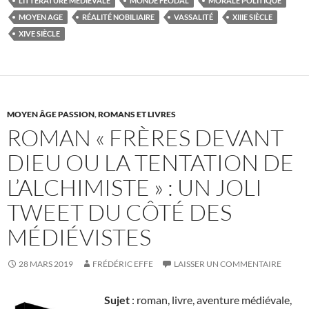
LITTÉRATURE MÉDIÉVALE
MONDE FÉODAL
MORALE POLITIQUE
MOYEN AGE
RÉALITÉ NOBILIAIRE
VASSALITÉ
XIIIE SIÈCLE
XIVE SIÈCLE
MOYEN ÂGE PASSION
,
ROMANS ET LIVRES
ROMAN « FRÈRES DEVANT
DIEU OU LA TENTATION DE
L’ALCHIMISTE » : UN JOLI
TWEET DU CÔTÉ DES
MÉDIÉVISTES
28 MARS 2019
FRÉDÉRIC EFFE
LAISSER UN COMMENTAIRE
Sujet
: roman, livre, aventure médiévale,