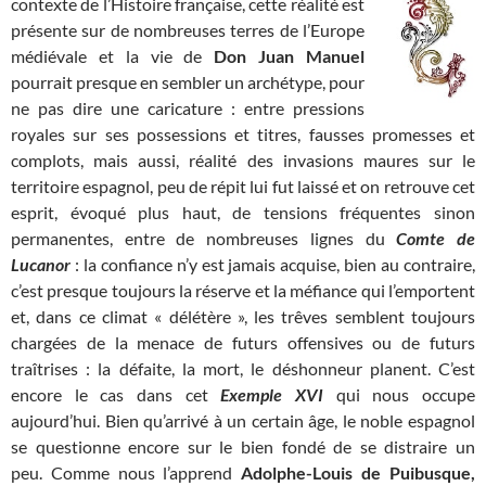
contexte de l’Histoire française, cette réalité est
présente sur de nombreuses terres de l’Europe
médiévale et la vie de
Don Juan Manuel
pourrait presque en sembler un archétype, pour
ne pas dire une caricature : entre pressions
royales sur ses possessions et titres, fausses promesses et
complots, mais aussi, réalité des invasions maures sur le
territoire espagnol, peu de répit lui fut laissé et on retrouve cet
esprit, évoqué plus haut, de tensions fréquentes sinon
permanentes, entre de nombreuses lignes du
Comte de
Lucanor
: la confiance n’y est jamais acquise, bien au contraire,
c’est presque toujours la réserve et la méfiance qui l’emportent
et, dans ce climat « délétère », les trêves semblent toujours
chargées de la menace de futurs offensives ou de futurs
traîtrises : la défaite, la mort, le déshonneur planent. C’est
encore le cas dans cet
Exemple XVI
qui nous occupe
aujourd’hui. Bien qu’arrivé à un certain âge, le noble espagnol
se questionne encore sur le bien fondé de se distraire un
peu. Comme nous l’apprend
Adolphe-Louis de Puibusque,