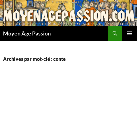
Aller
au
contenu
Recherche
Moyen Âge Passion
MENU
PRINCI
Archives par mot-clé : conte