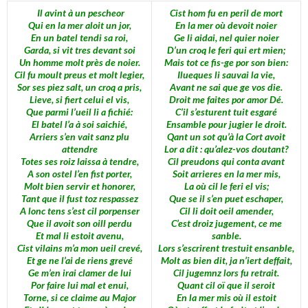
Il avint à un pescheor
Cist hom fu en peril de mort
Qui en la mer aloit un jor,
En la mer où devoit noier
En un batel tendi sa roi,
Ge li aidai, nel quier noier
Garda, si vit tres devant soi
D’un croq le feri qui ert mien;
Un homme molt près de noier.
Mais tot ce fis-ge por son bien:
Cil fu moult preus et molt legier,
Ilueques li sauvai la vie,
Sor ses piez salt, un croq a pris,
Avant ne sai que ge vos die.
Lieve, si fiert celui el vis,
Droit me faites por amor Dé.
Que parmi l’ueil li a fichié:
C’il s’esturent tuit esgaré
El batel l’a à soi saichié,
Ensamble pour jugier le droit.
Arriers s’en vait sanz plu
Qant un sot qu’à la Cort avoit
attendre
Lor a dit : qu’alez-vos doutant?
Totes ses roiz laissa à tendre,
Cil preudons qui conta avant
A son ostel l’en fist porter,
Soit arrieres en la mer mis,
Molt bien servir et honorer,
La où cil le feri el vis;
Tant que il fust toz respassez
Que se il s’en puet eschaper,
A lonc tens s’est cil porpenser
Cil li doit oeil amender,
Que il avoit son oill perdu
C’est droiz jugement, ce me
Et mal li estoit avenu,
sanble.
Cist vilains m’a mon ueil crevé,
Lors s’escrirent trestuit ensanble,
Et ge ne l’ai de riens grevé
Molt as bien dit, ja n’iert deffait,
Ge m’en irai clamer de lui
Cil jugemnz lors fu retrait.
Por faire lui mal et enui,
Quant cil oï que il seroit
Torne, si ce claime au Major
En la mer mis où il estoit