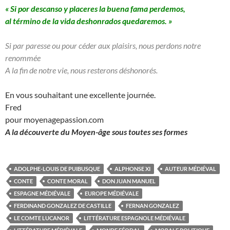
« Si por descanso y placeres la buena fama perdemos,
al término de la vida deshonrados quedaremos. »
Si par paresse ou pour céder aux plaisirs, nous perdons notre
renommée
A la fin de notre vie, nous resterons déshonorés.
En vous souhaitant une excellente journée.
Fred
pour moyenagepassion.com
A la découverte du Moyen-âge sous toutes ses formes
ADOLPHE-LOUIS DE PUIBUSQUE
ALPHONSE XI
AUTEUR MÉDIÉVAL
CONTE
CONTE MORAL
DON JUAN MANUEL
ESPAGNE MÉDIÉVALE
EUROPE MÉDIÉVALE
FERDINAND GONZALEZ DE CASTILLE
FERNAN GONZALEZ
LE COMTE LUCANOR
LITTÉRATURE ESPAGNOLE MÉDIÉVALE