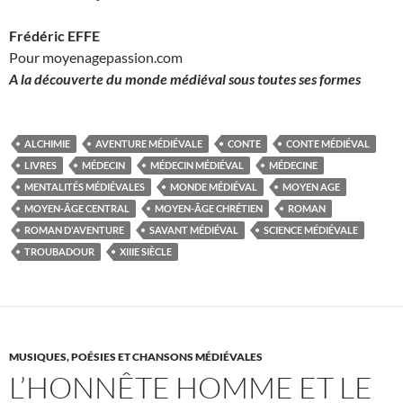
Frédéric EFFE
Pour moyenagepassion.com
A la découverte du monde médiéval sous toutes ses formes
ALCHIMIE
AVENTURE MÉDIÉVALE
CONTE
CONTE MÉDIÉVAL
LIVRES
MÉDECIN
MÉDECIN MÉDIÉVAL
MÉDECINE
MENTALITÉS MÉDIÉVALES
MONDE MÉDIÉVAL
MOYEN AGE
MOYEN-ÂGE CENTRAL
MOYEN-ÂGE CHRÉTIEN
ROMAN
ROMAN D'AVENTURE
SAVANT MÉDIÉVAL
SCIENCE MÉDIÉVALE
TROUBADOUR
XIIIE SIÈCLE
MUSIQUES, POÉSIES ET CHANSONS MÉDIÉVALES
L’HONNÊTE HOMME ET LE